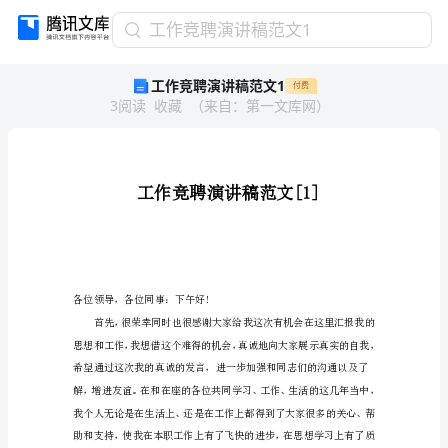
工
工作竞聘演讲稿范文1
作
工作竞聘演讲稿范文1
付费
竞
3
阅读
收藏
（
来自
：
第一文库网
）
聘
演
讲
稿
范
文
1