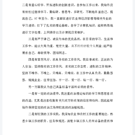
导，
各
位
同
事：
下
午
好!
首
先，
很
荣