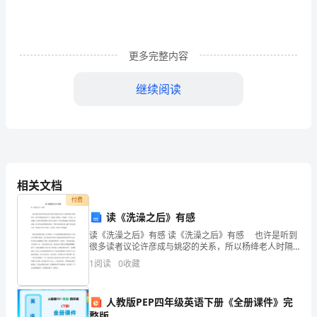
幸
同
时
更多完整内容
也
继续阅读
很
感
谢
大
相关文档
家
付费
读《洗澡之后》有感
给
读《洗澡之后》有感 读《洗澡之后》有感 也许是听到
我
很多读者议论许彦成与姚宓的关系，所以杨绛老人时隔
多年，在百岁高龄之际写下了《洗澡》的续作，给故事
1
阅读
0
收藏
一个交代，这也避免了读者无限的遐想。续作不仅保全
这
了
次
人教版PEP四年级英语下册《全册课件》完
整版