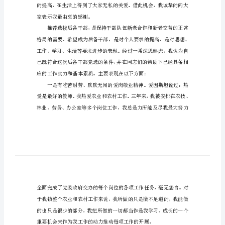
工
作
竞
各位领导，各位同事：下午好!
聘
演
讲
稿
范
文
[1]
各
位
家表示我最由衷的感谢。
领