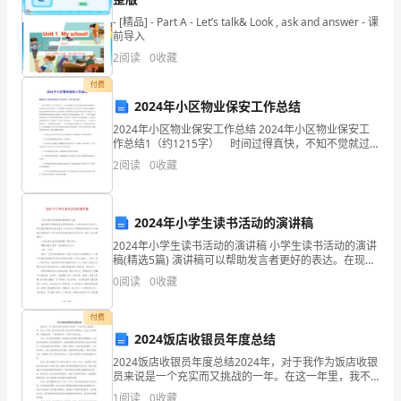
有
- [精品] - Part A - Let’s talk& Look , ask and answer - 课
机
前导入
2
阅读
0
收藏
会
付费
在
2024年小区物业保安工作总结
这
2024年小区物业保安工作总结 2024年小区物业保安工
作总结1（约1215字） 时间过得真快，不知不觉就过
要求自己，尊敬领导，团结同志。
去了，回过头看看自己所走过的那些深深浅浅的脚印
里
2
阅读
0
收藏
里，有些收获，但更多的是留下了太多的遗憾。小
汇
2024年小学生读书活动的演讲稿
报
2024年小学生读书活动的演讲稿 小学生读书活动的演讲
我
稿(精选5篇) 演讲稿可以帮助发言者更好的表达。在现在
的社会生活中，用到演讲稿的地方越来越多，来参考自
0
阅读
0
收藏
的
己需要的演讲稿吧!今天我给大家
思
付费
2024饭店收银员年度总结
想
2024饭店收银员年度总结2024年，对于我作为饭店收银
员来说是一个充实而又挑战的一年。在这一年里，我不
和
仅在与客人的互动中不断成长，也在工作中积累了丰富
1
阅读
0
收藏