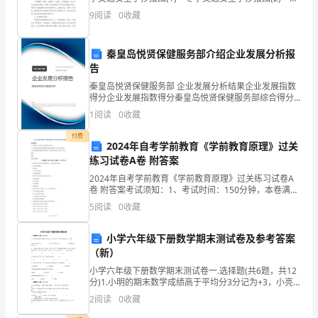
程
季交通安全手抄报图(3) 冬季交通安全手抄报图(4) 冬
9
阅读
0
收藏
答案：A
季交通安全手
三
秦皇岛悦贤保健服务部介绍企业发展分析报
类
告
人
秦皇岛悦贤保健服务部 企业发展分析结果企业发展指数
得分企业发展指数得分秦皇岛悦贤保健服务部综合得分
员
说明：企业发展指数根据企业规模、企业创新、企业风
1
阅读
0
收藏
险、企业活力四个维度对企业发展情况进行评价。该企
安
业的
付费
2024年自考学前教育《学前教育原理》过关
全
练习试卷A卷 附答案
2024年自考学前教育《学前教育原理》过关练习试卷A
知
卷 附答案考试须知：1、考试时间：150分钟，本卷满分
为100分。 2、请首先按要求在试卷的指定位置填写您的
识
5
阅读
0
收藏
姓名、准考证号等信息。 3、请仔细阅读各
岗
小学六年级下册数学期末测试卷及参考答案
（新）
前
小学六年级下册数学期末测试卷一.选择题(共6题，共12
培
分)1.小明的期末数学成绩高于平均分3分记为+3，小亮
的分数记为-4，说明（ ）。A.高于平均分4分 B.低于平均
2
阅读
0
收藏
训
分4分