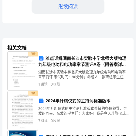
试
继续阅读
通
word
格式可自由下载编辑，附完整答案！
用
C:15%
坡度不得大于
题
相关文档
D:2
宽度不得小于米
付费
库
难点详解湖南长沙市实验中学北师大版物理
答案：D
九年级电功和电功率章节测评A卷（附答案详
解）
含
湖南长沙市实验中学北师大版物理九年级电功和电功率
章节测评 考试时间：90分钟；命题人：教研组考生注
意：1、本卷分第I卷（选择题）和第Ⅱ卷（非选择题）两
1
阅读
0
收藏
答
部分，满分100分，考试时间90分钟2、答卷前，考
A:
站立
付费
案
B:
堆物
2024年升旗仪式的主持词标准版本
2024年升旗仪式的主持词标准版本尊敬的各位领导、亲
C:
行走
【黄
爱的同事、亲爱的学生们：大家好！我是今天升旗仪式
的主持人，非常荣幸能够站在这里，为大家带来2024年
7
阅读
0
收藏
D:
站立和行走
升旗仪式的主持词。首先，在这个特殊的时刻，我代表
金
答案：D