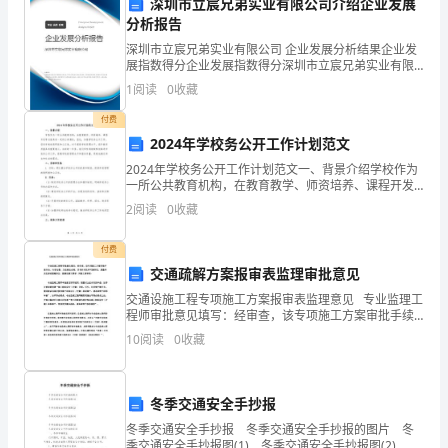
深圳市立宸兄弟实业有限公司介绍企业发展
题
分析报告
深圳市立宸兄弟实业有限公司 企业发展分析结果企业发
型】
展指数得分企业发展指数得分深圳市立宸兄弟实业有限
公司综合得分说明：企业发展指数根据企业规模、企业
1
阅读
0
收藏
A:,
立即停止施工并向有关部门报告
创新、企业风险、企业活力四个维度对企业发展情况进
历
行评
付费
B:
自行采取措施消除隐患
年
2024年学校务公开工作计划范文
C:
等待上级指示再处理
2024年学校务公开工作计划范文一、背景介绍学校作为
宁
一所公共教育机构，在教育教学、师资培养、课程开发
D:,
忽略不计继续施工
等方面具有一定的公共属性，因此，加强学校务公开工
2
阅读
0
收藏
夏
作，促进学校的透明度和公正性，对于提高学校管理水
答案：A
平、
吴
付费
交通疏解方案报审表监理审批意见
忠
交通设施工程专项施工方案报审表监理意见 专业监理工
市
程师审批意见填写：经审查，该专项施工方案审批手续
齐全，内容完整，方法制定合理，具有针对性和可操作
A:8
小时
10
阅读
0
收藏
性，质量和安全保证措施齐全，能满足施工要求，同意
建
上报
B:24
小时
筑
冬季交通安全手抄报
C:None
工
冬季交通安全手抄报 冬季交通安全手抄报的图片 冬
D:4
小时
季交通安全手抄报图(1) 冬季交通安全手抄报图(2) 冬