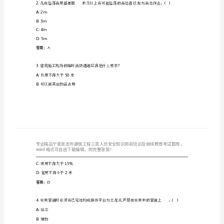
程
三
类
人
1
建筑施工现场的特种作业人员应持有哪种证书
A:
学历证书
员
B:
特种作业操作证
安
C:
身份证
全
D:
驾驶证
答案：B
知
识
A:2m