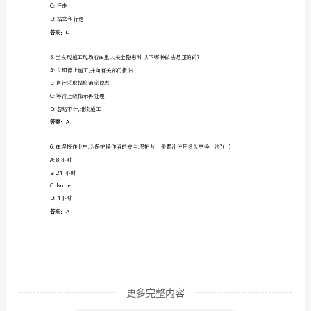
岗
B:3m
前
C:4m
培
D:5m
训
答案：A
及
3
建筑施工现场的临时消防通道应满足什么要求
继
A:50
长度不得大于米
续
B:
可以被其他物品占用
教
育
考
更多完整内容