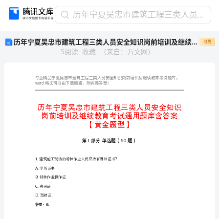
历
历年宁夏吴忠市建筑工程三类人员安全知识岗前培训及继续教育考试通用题库含答案【黄金题型】
年
历年宁夏吴忠市建筑工程三类人员安全知识岗前培训及继续教育考试通用题库含答案【黄金题型】
付费
宁
5
阅读
收藏
（
来自
：
万文网
）
夏
吴
忠
市
word
格式可自由下载编辑，附完整答案！
建
筑
工