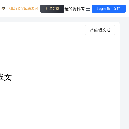
立享超值文库资源包
我的资料库
开通会员
Login 腾讯文档
编辑文档