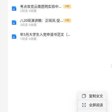
购
地
考点攻克云南昆明实验中学化学九年级上册期中综合测试
付费
销
2
阅读
0
收藏
合
八20班演讲稿：正班风 促学风 树校风（一）
付费
3
阅读
0
收藏
同
年5月大学生入党申请书范文（在校大学生）
范
1
阅读
0
收藏
文
购
销
合
同
甲
复制全文
方
全屏阅读
（购