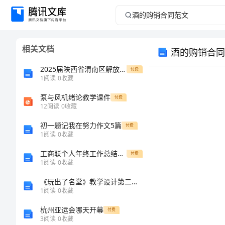
酒
的
相关文档
酒的购销合同
购
2025届陕西省渭南区解放路中学高一数学第一学期期末学业质量监测试题含解析
付费
销
1
阅读
0
收藏
泵与风机绪论教学课件
合
付费
12
阅读
0
收藏
同
初一题记我在努力作文5篇
付费
1
阅读
0
收藏
范
工商联个人年终工作总结与工商联个人年终总结汇编
付费
1
阅读
0
收藏
地
文
《玩出了名堂》教学设计第二课时
酒
1
阅读
0
收藏
的
杭州亚运会哪天开幕
付费
3
阅读
0
收藏