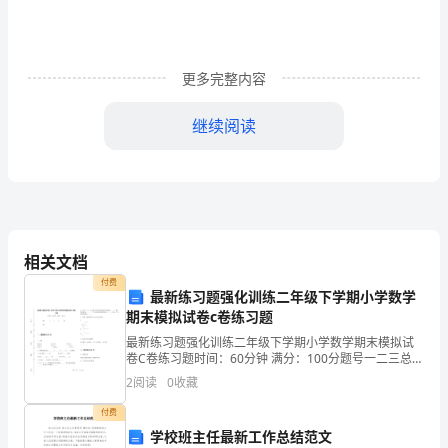
的
概
况
更多完整内容
PAGEREF
继续阅读
_Toc215583038
一﹑天际传媒有限公司概况
\h
1
2000
目
相关文档
录
付费
.............................................................................
最新练习题强化训练二年级下学期小学数学
1
期末模拟试卷c卷练习题
一、
最新练习题强化训练二年级下学期小学数学期末模拟试
天
卷C卷练习题时间：60分钟 满分：100分题号一二三总分
得分一、基础练习(40分)1. 口算30+54＝ 87－42＝ 4
际
2
阅读
0
收藏
传
付费
媒
学校班主任最新工作总结范文