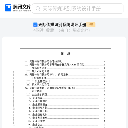
天
天际传媒识别系统设计手册
际
天际传媒识别系统设计手册
付费
传
4
阅读
收藏
（
来自
：
贤阅文档
）
媒
识
别
系
统
目
设
一、天际传媒有限公司公司的概况
.............
计
（一）市场调查分析
........................................