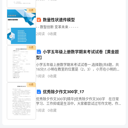
做了一辆“双层公交车”。 我准
公
司
付费
3
市
数量性状遗传模型
场
- - 数智创新 变革未来 - - - - -
调
2
阅读
0
收藏
查
分
付费
析
小学五年级上册数学期末考试试卷【黄金题
及
型】
2
导
小学五年级上册数学期末考试试卷一.选择题(共8题，共
16分)1.小明在教室的位置是（2，3），小芳在小明的左
入
面，小芳的坐标是（ ）。 A.（3，3） B.（2，4）
1
阅读
0
收藏
的
目
付费
的
优秀除夕作文300字_17
...........................................................................................
优秀除夕作文300字[精华]优秀除夕作文300字 在日常
1
学习、工作抑或是生活中，大家都尝试过写作文吧，作
文是一种言语活动，具有高度的综合性和创造性。一篇
（一）
1
阅读
0
收藏
什么样的作文才能称之为优秀作文呢？以下是小编
市
场