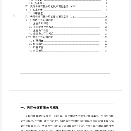
CIS
（二）导入的目的
...................................
┊
手
CI
三、天际传媒有限公司导入的提案书
..
┊
CIS
（一）筹划小组
.........................................
┊
册
┊
CI
（二）作业日程安排
..................................
┊
（三）预算导入的费用
...................................
┊
目
┊
（一）企业名称
.................................................
┊
录
（二）企业理念识别
........................................
┊
1
...............................................
┊
、企业宗旨
TOC
┊
2
、企业经营理念
.......................................
\o
┊
3
、企业服务理念
.......................................
┊
4
、企业经营方针
.......................................
"1-
装
5
、企业经营目标
.......................................
┊
3"
6
、企业经营机制
.......................................
┊
7
、企业发展策略
.......................................
┊
\h
┊
8
...........................................
、企业价值观
┊
\z
9
、企业格言
...............................................
订
10
、企业警句
.............................................
\u
┊
11
、企业口号
.............................................
┊
HYPERLINK
┊
┊
（一）基本要素
.................................................