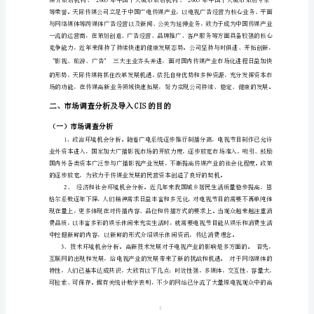
\l
┊
（二）应用要素
................................................
线
"_Toc215583038"
┊
（一）对内行为识别系统
...............................
┊
一、
1
、企业内部环境
.......................................
┊
2
、企业管理行为规范
..............................
┊
天
┊
3
、企业员工教育
.......................................
┊
际
4
、企业员工行为规范
..............................
┊
（二）对外行为识别系统
...............................
┊
传
1
、市场调查
...............................................
┊
2
、服务活动
...............................................
┊
媒
3
、广告宣传
...............................................
┊
有
┊
4
、公关策划
...............................................
┊
限
公
司
公
1
司