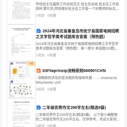
有
“”
学校班主任最新工作总结范文 班主任总结 班主任工作是
限
琐碎,繁忙的,然而做好班主任工作是一个好教师的标志,也
能从中体验到做教师的快乐。总结的写作过程,既是对自
公
1
阅读
0
收藏
身社会实践活动的回顾过程,又是人们思想
司
公
2024年河北省秦皇岛市抚宁县国家电网招聘
司
之文学哲学类考试题库含答案（预热题）
二、市场调查分析及导入CIS的目
的
2024年河北省秦皇岛市抚宁县国家电网招聘之文学哲学
类考试题库含答案（预热题） 第一部分 单选题(50题)
概
（一）市场调查分析
1、“自由人”是指（）A.苏汶B.杜衡C.胡秋原D.梁实秋
1
阅读
0
收藏
况
【答案】：C2、人们常说，落
....................................
付费
1
03Flieprinzip流畅原则060901CHN
CIS
- 流畅原则涉及的是流程的衔接和布置 - - - - motivierte
二、
Mitarbeiter und
天
3
阅读
0
收藏
际
2
传
二年级优秀作文200字左右(精选9篇)
媒
二年级优秀作文200字左右(精选9篇) 以下是小编整理
有
的二年级优秀作文200字左右，仅供参考，欢迎大家阅
限
读。 篇一：二年级优秀作文 星期一下午，我在家里
3
阅读
0
收藏