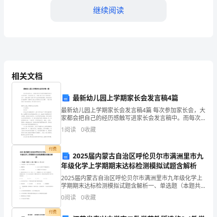
明
继续阅读
节
工
作
总
相关文档
结
最新幼儿园上学期家长会发言稿4篇
一、
最新幼儿园上学期家长会发言稿4篇 每次参加家长会，大
工
家都会把自己的经历感触写进家长会发言稿中。而每次
法营运、乱收费等问题。
家长会，也都让家长们有不同的收获。比如，当家长要
1
阅读
0
收藏
作
扩大孩子学习生活的技能范围。你是否在找正准备撰
4.墓区环境整治工作
背
付费
2025届内蒙古自治区呼伦贝尔市满洲里市九
年级化学上学期期末达标检测模拟试题含解析
景
2025届内蒙古自治区呼伦贝尔市满洲里市九年级化学上
2023
学期期末达标检测模拟试题含解析一、单选题（本题共
14小题，每题1分，共14分）1、下列过程中，发生了化
0
阅读
0
收藏
年
学变化的是A．酒精挥发 B．从含SiO2的沙子
付费