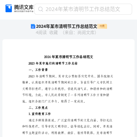
2024
2024年某市清明节工作总结范文
年
2024年某市清明节工作总结范文
付费
某
4
阅读
收藏
（
来自
：
尚阅文库
）
市
清
明
节
工
作
总
一、工作背景