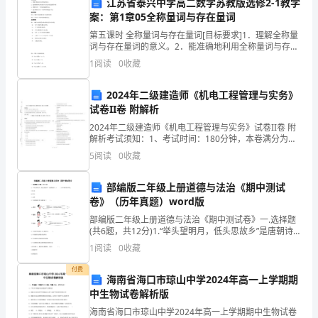
清
江苏省泰兴中学高二数学苏教版选修2-1教学
案：第1章05全称量词与存在量词
明
5.丧葬服务工作
第五课时 全称量词与存在量词[目标要求]1．理解全称量
词与存在量词的意义。2．能准确地利用全称量词与存在
节
量词叙述数学内容。3．理解对含有一个量词的命题的否
1
阅读
0
收藏
定。4．能正确地对含有一个量词的命题进行否
期
2024年二级建造师《机电工程管理与实务》
间，
试卷II卷 附解析
某
2024年二级建造师《机电工程管理与实务》试卷II卷 附
防范各类安全事故。
解析考试须知：1、考试时间：180分钟，本卷满分为
市
120分。 2、请首先按要求在试卷的指定位置填写您的姓
5
阅读
0
收藏
名、准考证号等信息。 3、请仔细阅读各种
三、存在问题
充
部编版二年级上册道德与法治《期中测试
1.宣传教育力度不够
分
卷》（历年真题）word版
部编版二年级上册道德与法治《期中测试卷》一.选择题
贯
(共6题，共12分)1.“举头望明月，低头思故乡”是唐朝诗
人（ ）在中秋节时所作。A.杜甫B.李白C.王维2.下面的做
彻
1
阅读
0
收藏
法更正确的是（ ）。IN
付费
落
海南省海口市琼山中学2024年高一上学期期
中生物试卷解析版
实
提高市民的文明素质。
海南省海口市琼山中学2024年高一上学期期中生物试卷