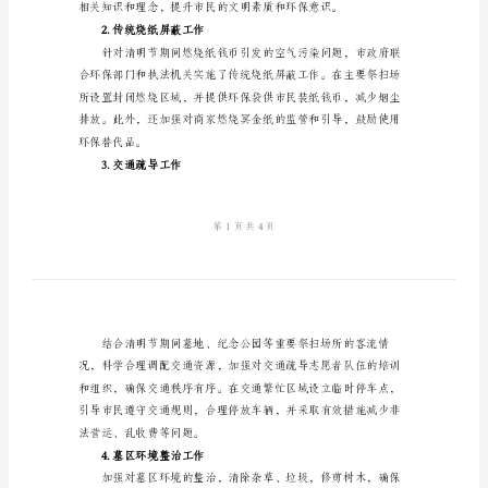
结
范
文
2024
年
二、工作亮点
某
1.宣传教育工作
市
清
明
节
工
作