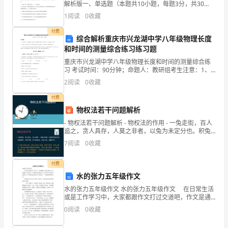
党
解析版一、单选题（本题共10小题，每题3分，共30
2.部分交通疏导措施不够有效
分）1、下列关于细胞分化的叙述不正确的是A．细胞分
1
阅读
0
收藏
化意味着不同细胞内合成了功能不同的特异性蛋白质B
中
付费
综合解析重庆市兴龙湖中学八年级物理长度
央、
和时间的测量综合练习练习题
国
重庆市兴龙湖中学八年级物理长度和时间的测量综合练
习 考试时间：90分钟；命题人：教研组考生注意：1、
务
本卷分第I卷（选择题）和第Ⅱ卷（非选择题）两部分，满
2
阅读
0
收藏
分100分，考试时间90分钟2、答卷前，考生务必
院
付费
物权法若干问题解析
相
- 物权法若干问题解析 - 物权法的作用 - 一兔走街，百人
关
追之，贪人具存，人莫之非者，以兔为未定分也。积兔
满市，过而不顾，非不欲兔也，分定之后，虽
7
阅读
0
收藏
精
神，
付费
水的张力五年级作文
认
水的张力五年级作文 水的张力五年级作文 在日常生活
或是工作学习中，大家都跟作文打过交道吧，作文是通
真
过文字来表达一个主题意义的记叙方法。怎么写作文才
0
阅读
0
收藏
能防止踩雷呢？以下是提供的水的张力五年级作文，，
组
希