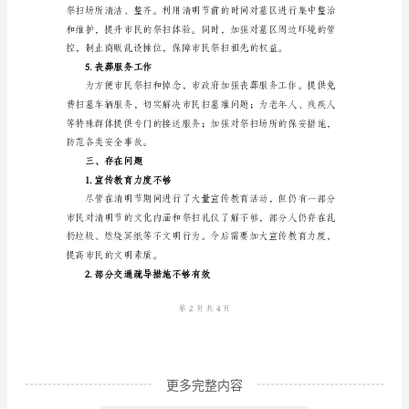
2.传统烧纸屏蔽工作
总
结
范
文
2023
环保替代品。
年
某
3.交通疏导工作
市
施
行
的
清
更多完整内容