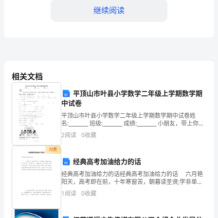
据
继续阅读
软
环
境
门进行解决。
建
相关文档
5.数据管理与整理
设
平顶山市叶县小学数学二年级上学期数学期
中试卷
工
平顶山市叶县小学数学二年级上学期数学期中试卷姓
式，将相关数据进行整理和报告。
名:________ 班级:________ 成绩:________ 小朋友，带上你一
作
段时间的学习成果，一起来做个
2
阅读
0
收藏
的
付费
需
数据安全和机密性。
经典高考加油给力的话
经典高考加油给力的话经典高考加油给力的话 六月艳
要，
6.进一步优化与改进
阳天，高考即在前，十年寒窗苦，朝暮读圣贤;学非单行
道，之外路千条，心态摆平稳，从容去应考。榜上有名
将
1
阅读
0
收藏
固可喜，名落孙山亦莫恼!祝高考大捷!以下是小编
任