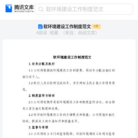
软
软环境建设工作制度范文
环
软环境建设工作制度范文
付费
境
4
阅读
收藏
（
来自
：
尚阅文库
）
建
设
工
作
制
度
1.任务分配及执行
范