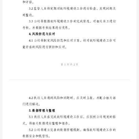
部门或个人。
文
软
况。
环
2.制度宣传与培训
境
建
设
员工普及相关制度和政策。
工
作
制
3.监督与考核
度
范
和评估。
文