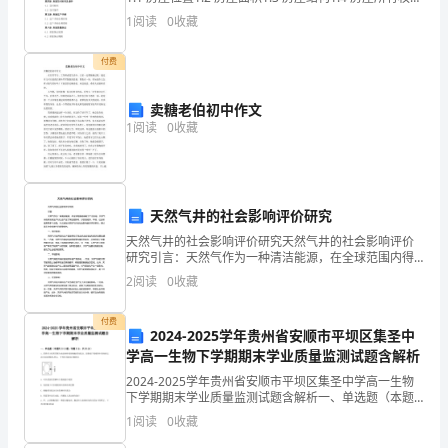
号第二条 买卖双方基本信息2.1 卖方信息2.2 买方信息第
执
1
阅读
0
收藏
三条 房屋交易价格3.
行
付费
人
卖糖老伯初中作文
员
1
阅读
0
收藏
应
按
天然气井的社会影响评价研究
时
天然气井的社会影响评价研究天然气井的社会影响评价
研究引言：天然气作为一种清洁能源，在全球范围内得
完
到了广泛应用。天然气井的开发和生产对社会产生了深
2
阅读
0
收藏
远的影响，涉及到经济、环境、社会和政策等多个方
成
面。本文旨
付费
2024-2025学年贵州省安顺市平坝区集圣中
任
学高一生物下学期期末学业质量监测试题含解析
务，
2024-2025学年贵州省安顺市平坝区集圣中学高一生物
下学期期末学业质量监测试题含解析一、单选题（本题
并
共10小题，每题3分，共30分）1、某研究小组用苔藓为
1
阅读
0
收藏
实验材料观察细胞质的流动，显微镜下观察到叶