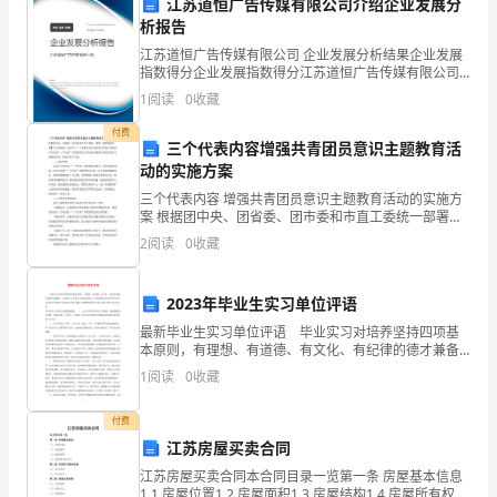
经验，提出改进建议。
江苏道恒广告传媒有限公司介绍企业发展分
务
析报告
江苏道恒广告传媒有限公司 企业发展分析结果企业发展
分
指数得分企业发展指数得分江苏道恒广告传媒有限公司
综合得分说明：企业发展指数根据企业规模、企业创
配
1
阅读
0
收藏
新、企业风险、企业活力四个维度对企业发展情况进行
评价。
给
付费
三个代表内容增强共青团员意识主题教育活
动的实施方案
相
三个代表内容 增强共青团员意识主题教育活动的实施方
应
确保软环境建设工作的顺利进行。
案 根据团中央、团省委、团市委和市直工委统一部署，
按照商直青【】号文件精神，商丘市×××团委决定在全院
2
阅读
0
收藏
的
青年团员中开展以学习实践“三个代表”重要思想为主
部
2023年毕业生实习单位评语
门
最新毕业生实习单位评语 毕业实习对培养坚持四项基
本原则，有理想、有道德、有文化、有纪律的德才兼备
或
的技能性、应用性人才有着十分重要的意义。你知道要
1
阅读
0
收藏
怎么样写好毕业生实习单位评语吗?下面是范文网小编为
大家
个
付费
人。
江苏房屋买卖合同
江苏房屋买卖合同本合同目录一览第一条 房屋基本信息
1.2
1.1 房屋位置1.2 房屋面积1.3 房屋结构1.4 房屋所有权证