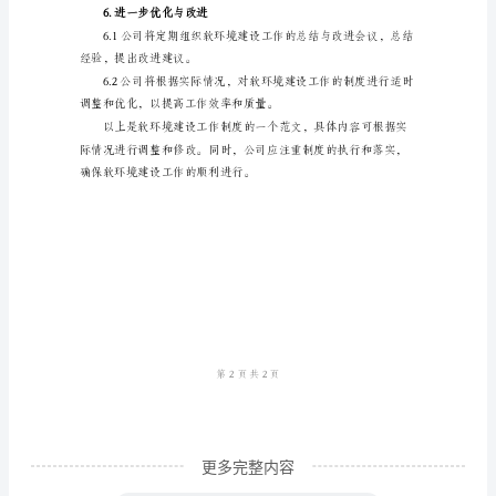
1.
任
时整改。
务
分
考核，并根据考核结果进行奖惩。
配
4.风险防范与应对
及
执
能存在的风险进行预防和应对。
行
1.1
公
司
将
更多完整内容
根