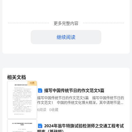
官
作
更多完整内容
为
继续阅读
推
动
我
国
相关文档
农
付费
村
描写中国传统节日的作文范文5篇
描写中国传统节日的作文范文5篇 描写中国传统节日的
开
作文范文1 中国的传统文化博大精深，其中清明节是我
国的传统节日，也是人们最重要的祭祀节日，是祭祖和
展
我村的危房、危窑户以全部搬出。
6
阅读
0
收藏
扫墓的日子。 扫墓俗称上坟，是祭祀先辈的一
的
2024年翁牛特旗试验检测师之交通工程考试
题库（基础题）