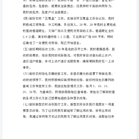
官
二、加强基层锻炼提高工作能力
工
作
总
结
报
告
范
本
大
学
生
村