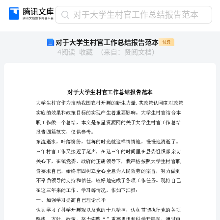
对
对于大学生村官工作总结报告范本
于
对于大学生村官工作总结报告范本
付费
大
4
阅读
收藏
（
来自
：
贤阅文档
）
学
生
村
官
工
作
总