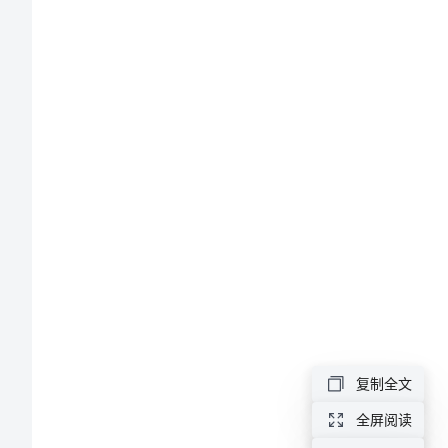
材
料
（集
体）
精
神
文
明
到位。
建
设
复制全文
先
全屏阅读