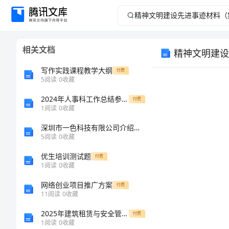
精
神
相关文档
精神文明建设
文
写作实践课程教学大纲
付费
明
5
阅读
0
收藏
2024年人事科工作总结参考范本（3篇）
建
付费
1
阅读
0
收藏
设
深圳市一色科技有限公司介绍企业发展分析报告
5
阅读
0
收藏
先
优生培训测试题
付费
1
阅读
0
收藏
进
网络创业项目推广方案
付费
事
11
阅读
0
收藏
2025年建筑租赁与安全管理综合协议
付费
迹
1
阅读
0
收藏