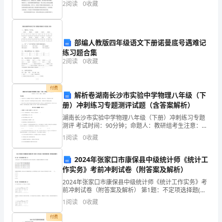
2
阅读
0
收藏
格
会。首先对你们从百忙之中莅临我校，对我校研
考
试
部编人教版四年级语文下册诺曼底号遇难记
练习题合集
《高
2
阅读
0
收藏
级
E、以上都对
付费
保
解析卷湖南长沙市实验中学物理八年级（下
25、婴幼儿的外耳道容易长
册）冲刺练习专题测评试题（含答案解析）
A、外耳道宽阔，污水潴留
育
B、外耳道狭窄，细菌繁殖
湖南长沙市实验中学物理八年级（下册）冲刺练习专题
测评 考试时间：90分钟；命题人：教研组考生注意：
员》
C、外耳道短，细菌繁殖
1、本卷分第I卷（选择题）和第Ⅱ卷（非选择题）两部
D、外耳道长，进入污水
1
阅读
0
收藏
分，满分100分，考试时间90分钟2、答卷前，考生务
自
2024年张家口市康保县中级统计师《统计工
我
作实务》考前冲刺试卷（附答案及解析）
填空题
本题共
小题
每题
分
共
检
（
22
，
1
，
20
2024年张家口市康保县中级统计师《统计工作实务》考
前冲刺试卷（附答案及解析） 第1题：不定项选择题(本
测
题1分)下表是2004～2010年我国城乡居民人均收入变化
1
阅读
0
收藏
2、缺乏维生素A可患()。
情况，请根据该表数据回答下列问题。如剔
试
付费