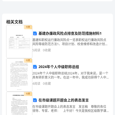
卷
附
相关文档
A、幼儿园安全、卫生保健制度
付费
B、教学活动的规则
解
基建办廉政风险点排查及防范措施材料1
C、游戏活动规则
D、本班的一日生活安排。
基建科职权运行廉政风险点一览表职权运行廉政风险点
析
风险等级防范方法1、项目计划、校舍维修和改造计划方
案制订不切合实际，不能真正覆盖各学校真实情况。 低
5
阅读
0
收藏
级广泛征求意见，制订计划方案实施
2024
付费
年
2024年个人中级职称总结
7、婴幼儿晨检前，保育员应指导其()。
国
2024年个人中级职称总结2024年，对于我来说，是一个
具有转折意义的一年。在这一年中，我成功获得个人中
级职称，这是我职业生涯中的重要里程碑，也是我多年
家
4
阅读
0
收藏
努力的结果。在此，我将对2024年的个人中级职称
性文件和法律、法规。
职
付费
业
在市级课题开题会上的表态发言
A、保教人员带小儿外出游玩应点清人数B、托幼机构门
在市级课题开题会上的表态发言 发言稿 尊敬的各位
资
领导、专家、老师： 上午好！今天是我校区级数学课
题《“算用结合”实现算法多样化策略的研究》开题报告