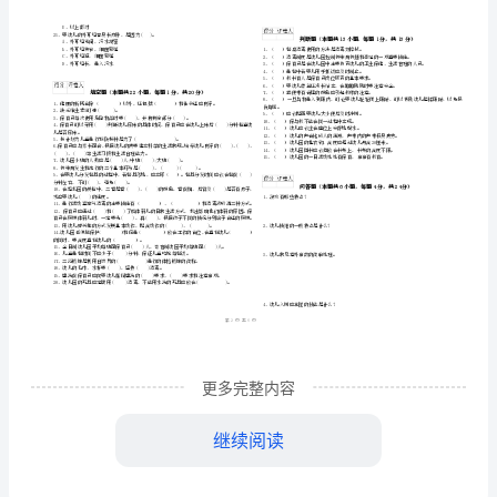
位
《高
学校
姓名
级
考
准
证号
2024
………
保
考试须知
：
密
……….………
…
1、考试时间：120分钟，本卷满分为100分。
育
封
………………
…
员》
线
………………
…
内
……..………
自
………
不
………………
我
单选题
本题共
小题
每题
分
共
（
25
，
1
，
25
…….
准
………………
1、电击伤，下列哪项是错误的()。
检
更多完整内容
离
答
…….
A、立即脱
离
题
……………
C、用木棒等非导电物将电源分
测
窗
2、开
通风的好处是()。
继续阅读
A、可以减少蟑螂等害虫B、减少疾病的传播C、使幼儿疲惫D、增加二氧
试