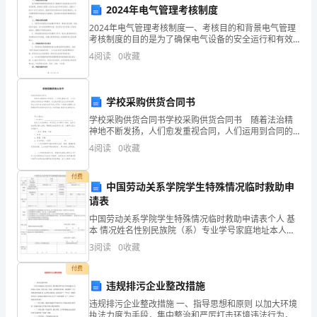
2024年电气管理考核制度
卷
儿是否尿床。
2024年电气管理考核制度一、考核目的和背景电气管理
附
考核制度的目的是为了确保电气设备的安全运行和有效
管理，提高电气管理人员的专业能力和责任意识，保障
4
阅读
0
收藏
解
工厂的生产和员工的安全。随着科技的发展和电气设备
()、()等生活习惯和生活自理能力。
的智
析
学校采购供货合同书
考
学校采购供货合同书学校采购供货合同书 随着法治精
分钟左右，不可()，避免()。
神地不断发扬，人们愈发重视合同，人们运用到合同的
试
场合不断增多，它也是实现专业化合作的纽带。那么大
4
阅读
0
收藏
观察婴幼儿()的速度。
家知道合法的合同书怎么写吗？下面是小编帮大家整理
须
室
的学
11、进行活动
付费
12、保育员应通过()和()了解体弱儿的日常生活方式，找出影响
知：
中国劳动关系学院学生特殊情况临时救助申
请表
1、
中国劳动关系学院学生特殊情况临时救助申请表个人 基
本 情况姓名性别民族院（系）专业学号家庭地址本人联
考
的同时，要高度重视幼儿的（）。
系方式本学 年已受助情况资助项目资助金额（元）资助
3
阅读
0
收藏
项目资助金额（元）国家助学贷款全总奖学金国家励志
试
奖
付费
时
违规排污企业整改措施
毛
18、幼儿的
违规排污企业整改措施 一、指导思想和原则 以加大环境
间：
执法力度为手段，集中整治和严厉打击环境违法行为，