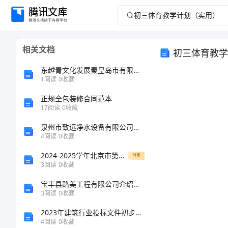
初
三
相关文档
初三体育教学
体
东越青文化发展秦皇岛市有限公司介绍企业发展分析报告
育
1
阅读
0
收藏
正规全包装修合同范本
教
17
阅读
0
收藏
学
泉州市致远净水设备有限公司介绍企业发展分析报告
4
阅读
0
收藏
计
2024-2025学年北京市第一六六中学八年级上学期1月期末物理质量检测模拟试题（含答案）
付费
3
阅读
0
收藏
划
宝丰县路美工程有限公司介绍企业发展分析报告
（实
3
阅读
0
收藏
2023年建筑行业投标文件初步施组4
用）
4
阅读
0
收藏