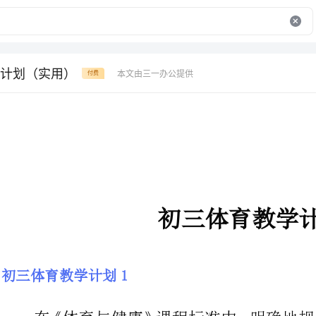
计划（实用）
本文由三一办公提供
付费
初三体育教学计划
初三体育教学计划1
在《体育与健康》课程标准中，明
促进德、智、体全面发展，为提高全民族的的素质奠定基础。”