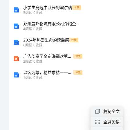
初
小学生竞选中队长的演讲稿
付费
5
阅读
0
收藏
三
郑州威邦物流有限公司介绍企业发展分析报告
体
4
阅读
0
收藏
育
2024年热爱生命的读后感
付费
6
阅读
0
收藏
教
广告创意学金定海郑欢第六章节
付费
学
2
阅读
0
收藏
计
以客为尊，精益求精——公司生产部主管年终工作回顾
付费
划
1
阅读
0
收藏
初
本活
三
体
复制全文
育
全屏阅读