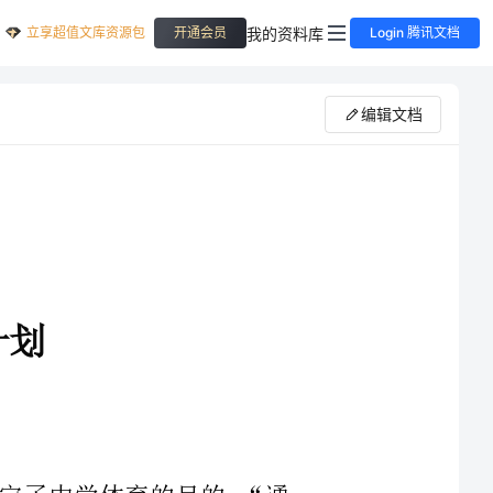
立享超值文库资源包
我的资料库
开通会员
Login 腾讯文档
编辑文档
确地规定了中学体育的目的：“通
过体育教学，向学生进行体育卫生保健教育，增进学生健康，增进体质，