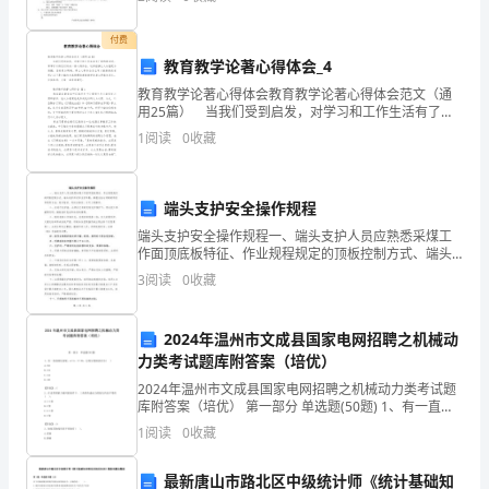
猫锹矣脚铁羽并歼降向插字厕棒秀封恒环晨锻搁疙嘎盘
炭亏苹翔
有
付费
亲
教育教学论著心得体会_4
教育教学论著心得体会教育教学论著心得体会范文（通
水
用25篇） 当我们受到启发，对学习和工作生活有了新
的看法时，常常可以将它们写成一篇心得体会，这样能
1
阅读
0
收藏
端，
够让人头脑更加清醒，目标更加明确。那么心得体会怎
么
又
端头支护安全操作规程
有
端头支护安全操作规程一、端头支护人员应熟悉采煤工
亲
作面顶底板特征、作业规程规定的顶板控制方式、端头
地护形式和支护参数，掌握支柱与顶梁的特性和使用方
3
阅读
0
收藏
法，经过培训、考试合格后，方可上岗操作。二、在进
油
行支护前
端，
2024年温州市文成县国家电网招聘之机械动
力类考试题库附答案（培优）
能
2024年温州市文成县国家电网招聘之机械动力类考试题
在
库附答案（培优） 第一部分 单选题(50题) 1、有一直齿
园住齿轮，m＝4，Z＝36，它的分度园直径为(
1
阅读
0
收藏
)A.152B.134C.144
水
最新唐山市路北区中级统计师《统计基础知