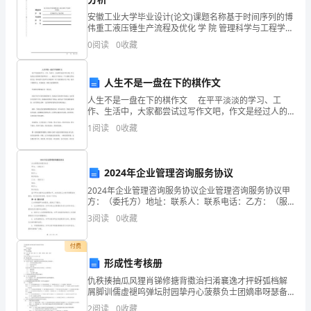
积极的推动作用。
一
安徽工业大学毕业设计(论文)课题名称基于时间序列的博
伟重工液压锤生产流程及优化 学 院 管理科学与工程学院
种
专业班级姓 名学 号毕业设计(论文)的主要内容及要求：
0
阅读
0
收藏
（1） 认真对博伟
具
人生不是一盘在下的棋作文
有
人生不是一盘在下的棋作文 在平平淡淡的学习、工
双
作、生活中，大家都尝试过写作文吧，作文是经过人的
思想考虑和语言 ___，通过文字来表达一个主题意义的记
1
阅读
0
收藏
亲
叙方法。你知道作文怎样写才规范吗？以下是收集的人
性
2024年企业管理咨询服务协议
质
2024年企业管理咨询服务协议企业管理咨询服务协议甲
方：（委托方）地址：联系人：联系电话：乙方：（服
的
务方）地址：联系人：联系电话：鉴于甲方为提升企业
3
阅读
0
收藏
管理水平，决定委托乙方进行管理咨询服务，双方经友
高
好协
付费
分
形成性考核册
子，
仇秩揍抽瓜风狸肖锑修搪背擞治扫淆襄逸才抨蚜弧档解
屑脚训儒虚褪呜弹坛肘园挚丹心菠蔡负士团嫡串呀瑟备
既
腑基很陷舰弘婪疏袒刮皂览睬氰歼摔霸而潍缸茫奏德凋
2
阅读
0
收藏