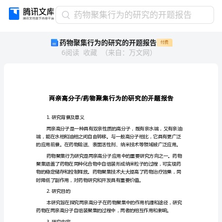
药
药物聚集行为的研究的开题报告
物
药物聚集行为的研究的开题报告
付费
聚
6
阅读
收藏
（
来自
：
万文网
）
集
行
为
的
研
/
究
的
1.研究背景及意义