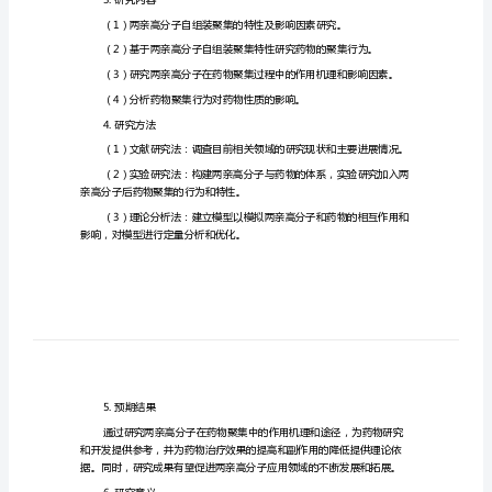
开
题
报
告
两
亲
2.研究目的
高
分
子/
3.研究内容
药
物