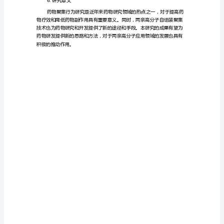
聚
集
行
为
4.研究方法
的
研
究
亲高分子后药物聚集的行为和特性。
的
开
影响，对模型进行定量分析和优化。
题
报
告
1.