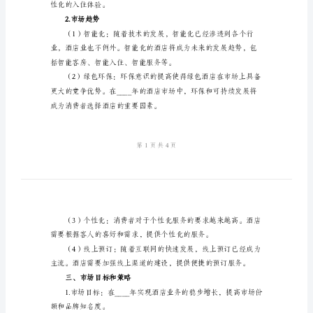
范
文
2024
年
策略，以保持竞争优势。
酒
二、市场分析
店
市
1.目标市场
场
营
销
方
性化的入住体验。
案