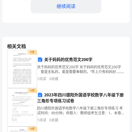
市
继续阅读
场
背
景
相关文档
随
付费
着
关于妈妈的优秀范文200字
全
关于妈妈的优秀范文200字 关于妈妈的优秀范文200字
爱是无私的，爱是需要奉献的。“世上只有妈妈好……”
三、市场目标和策略
这首歌很多人都听到过，也一定会唱吧!唱这首歌时，你
球
1
阅读
0
收藏
是否会想到妈妈对你的爱呢?母爱，是世界上
旅
付费
2023年四川德阳外国语学校数学八年级下册
额和品牌知名度。
游
三角形专项练习试卷
业
四川德阳外国语学校数学八年级下册三角形专项练习 考
试时间：90分钟；命题人：教研组考生注意：1、本卷分
第I卷（选择题）和第Ⅱ卷（非选择题）两部分，满分100
的
1
阅读
0
收藏
力，定位为中高端酒店。
分，考试时间90分钟2、答卷前，考生务必用0
不
付费