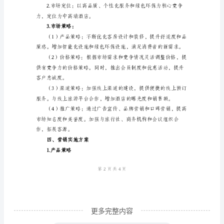
2.市场趋势
范
文
____
年
酒
店
市
成为消费者选择酒店的重要因素。
场
营
销
方
案
更多完整内容
一、