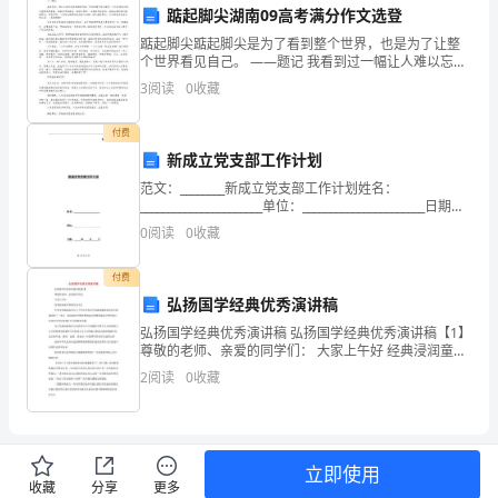
3.市场策略：
踮起脚尖湖南09高考满分作文选登
断
踮起脚尖踮起脚尖是为了看到整个世界，也是为了让整
个世界看见自己。 ——题记 我看到过一幅让人难以忘怀
发
的摄影作品，烈日烘烤下的沙漠中，几个非洲的小孩支
3
阅读
0
收藏
着瘦弱的身躯，端着发黑的破盆，挤
展，
付费
酒
新成立党支部工作计划
店
范文：________新成立党支部工作计划姓名：
______________________单位：______________________日期：
客户忠诚度。
市
______年_____月_____日新成立党支部工
0
阅读
0
收藏
场
付费
也
弘扬国学经典优秀演讲稿
弘扬国学经典优秀演讲稿 弘扬国学经典优秀演讲稿【1】
日
尊敬的老师、亲爱的同学们： 大家上午好 经典浸润童年
智慧点亮人生 中华文化源远流长在五千年历史长
益
2
阅读
0
收藏
竞
作，拓展客源。
争
立即使用
四、营销实施方案
收藏
分享
更多