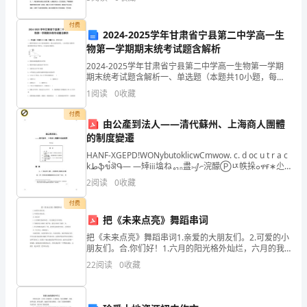
背景下，以幼儿快乐、老师舒心、家长放心为宗
经
7.导致溶血的因素不包括（）[单选题]*
付费
2.
2024-2025学年甘肃省宁县第二中学高一生
A抽血速度太快
物第一学期期末统考试题含解析
生
2024-2025学年甘肃省宁县第二中学高一生物第一学期
B血液注入容器时未取下针头
期末统考试题含解析一、单选题（本题共10小题，每题3
物
分，共30分）1、糖类和脂肪是人体主要的能源物质，随
1
阅读
0
收藏
C血加入抗凝管后剧烈震荡混匀
运动强度的变化，人体内脂肪与糖类供能比例
学
付费
由公產到法人——清代蘇州、上海商人團體
分
的制度變遷
类
HANF-XGEPD!WONybutoklicwCmwow. c. d oc u t r a c
kطֆขࠩऄԳ— —䂔ⅲ墖ねᇬₙ䀆⟕ⅉ⦧浣䤓Ⓟㄵ帙挆ߋዋғ∗尐
系
䥽ɺȮԊ ⤵ʷȮҝᮟ⎞ἼጊŘሳ㈀Ȯҝ໽
2
阅读
0
收藏
统
付费
把《未来点亮》舞蹈串词
中
把《未来点亮》舞蹈串词1.亲爱的大朋友们。2.可爱的小
最
朋友们。合.你们好！1.六月的阳光格外灿烂，六月的我
们分外欢快。2.当鲜红的太阳跃上地平线，我们又迎来了
22
阅读
0
收藏
小
新的一天。1.在这热情洋溢的日子里，我们共
的