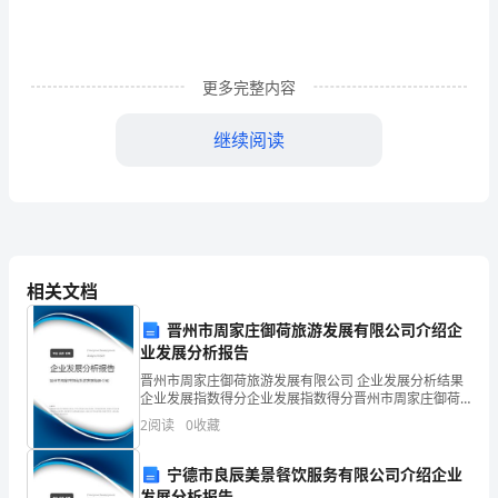
主
要
更多完整内容
存
在
继续阅读
于
（）
[单
√
选
相关文档
题]
C不需要定期校正
晋州市周家庄御荷旅游发展有限公司介绍企
业发展分析报告
*A
D不需要保养
晋州市周家庄御荷旅游发展有限公司 企业发展分析结果
骨
企业发展指数得分企业发展指数得分晋州市周家庄御荷
E所以加液器都可以高压消毒
旅游发展有限公司综合得分说明：企业发展指数根据企
2
阅读
0
收藏
业规模、企业创新、企业风险、企业活力四个维度对企
和
业发
宁德市良辰美景餐饮服务有限公司介绍企业
牙
发展分析报告