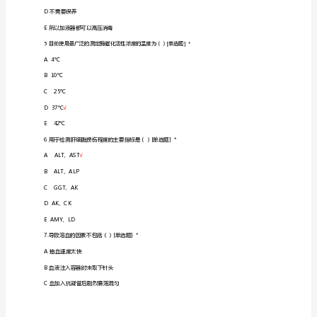
考
D属
核
试
E种
√
题
一、
A粒系细胞
选
B有核红细胞
择
C巨核系细胞
题
1.
D淋巴系细胞
机
E有核细胞
√
体
内
钙