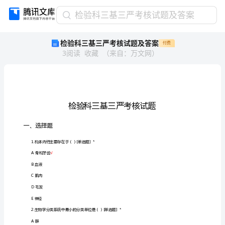
检
检验科三基三严考核试题及答案
验
检验科三基三严考核试题及答案
付费
科
3
阅读
收藏
（
来自
：
万文网
）
三
基
三
严
考
核
试