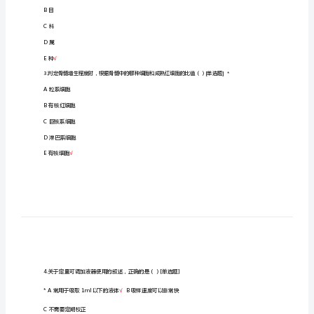
一、选择题
题
1.机体内钙主要存在于（）[单选题]*
及
A骨和牙齿
√
答
B血液
案
C肌肉
检
D毛发
验
科
E神经
三
2.生物学分类系统中最小的分类单位是（）[单选题]*
基
A群
三
B目
严
C科