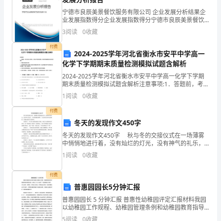
A4℃
齿
宁德市良辰美景餐饮服务有限公司 企业发展分析结果企
业发展指数得分企业发展指数得分宁德市良辰美景餐饮
√
B10℃
服务有限公司综合得分说明：企业发展指数根据企业规
3
阅读
0
收藏
模、企业创新、企业风险、企业活力四个维度对企业发
B
展情
C25℃
付费
2024-2025学年河北省衡水市安平中学高一
血
化学下学期期末质量检测模拟试题含解析
D37℃
√
液
2024-2025学年河北省衡水市安平中学高一化学下学期
期末质量检测模拟试题含解析注意事项:1．答题前，考生
E42℃
C
先将自己的姓名、准考证号码填写清楚，将条形码准确
1
阅读
0
收藏
粘贴在条形码区域内。2．答题时请按要求用笔。
肌
付费
冬天的发现作文450字
肉
AALT、AST
√
冬天的发现作文450字 秋与冬的交接仪式在一场薄雾
D
中悄悄地进行着，没有灿烂的灯光，没有神气的礼乐，
BALT、ALP
只有那蒙蒙的薄雾。习习的西北风吹动着树枝，好像在
1
阅读
0
收藏
毛
迎接冬天的到来。 我发现了，雪后的大地到处都披
CGGT、AK
发
付费
普惠园园长5分钟汇报
DAK、CK
E
普惠园园长 5 分钟汇报 普惠性幼稚园评定汇报材料我园
以幼稚园工作规程、幼稚园管理条例和幼稚园教育指导
神
EAMY、LD
纲要为指针，在落实《3-6 岁儿童学****和发展指南》
5
阅读
0
收藏