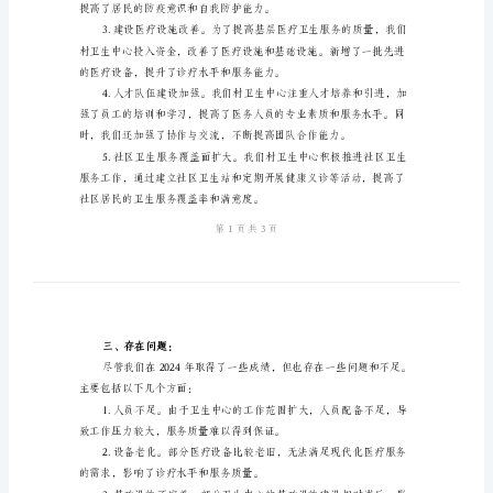
总
结
2024
作总结如下：
村
二、工作成绩：
卫
生
中
心
和健康水平。
年
度
工
作