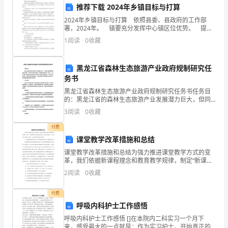
推荐下载 2024年乡镇目标与打算
全
2024年乡镇目标与打算 依照县委、县政府的工作部
中。
署，2024年。 镇要充分发挥中心镇区位优势。 提高
面
招商引资的质量和档次，要抓好科技含量高、附加值
1
阅读
0
收藏
四、工作展望：
高、市场前景好的大项目落户，培植新的税收增
建
设
黑龙江省森林生态旅游产业政府规制研究任
务书
的工作：
小
黑龙江省森林生态旅游产业政府规制研究任务书任务目
的：黑龙江省的森林生态旅游产业发展潜力巨大，但同
康
时也面临着诸多挑战和问题，其中最为突出的问题之一
3
阅读
0
收藏
就是政府规制不足。因此，本次研究旨在探究黑龙江省
社
森林生态
付费
会
课堂教学改革措施和总结
课堂教学改革措施和总结为强力推进课堂教学方式的变
决
革，我们依据新课程理念和教育教学规律，制定“新课程
背景下推进课堂教学方式改革的意见”，运用行政力量予
胜
2
阅读
0
收藏
以实施。下面介绍我们的具体做法： 1、 加强新课程理
阶
付费
呼吸内科护士工作感悟
段
呼吸内科护士工作感悟 []在本院内二科实习一个月下
来，感受最大的一点就是：作为实习护士，开始真正的