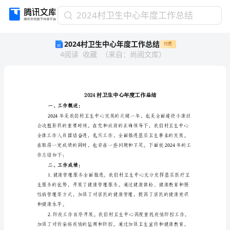
2024
2024村卫生中心年度工作总结
村
2024村卫生中心年度工作总结
付费
卫
4
阅读
收藏
（
来自
：
尚阅文库
）
生
中
心
年
度
工
一、工作概述：
作