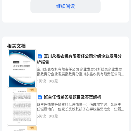
卫
继续阅读
生
中
三、存在问题：
心
相关文档
发
主要包括以下几个方面：
富川永鑫农机有限责任公司介绍企业发展分
展
析报告
的
富川永鑫农机有限责任公司 企业发展分析结果企业发展
指数得分企业发展指数得分富川永鑫农机有限责任公司
关
综合得分说明：企业发展指数根据企业规模、企业创
1
阅读
0
收藏
新、企业风险、企业活力四个维度对企业发展情况进行
键
评价。
付费
的需求，影响了诊疗水平和
班主任情景答辩题目及答案解析
一
班主任情景答辩资料汇总情景一：傍晚放学时，某班主
年，
任诚恳地向一位家长反映其孩子在学校经常欺负一些弱
响了医疗服务的效果。
小的同学，请家长和班主任一起教育孩子。第二天这位
5
阅读
0
收藏
也
家长不高兴地找到班主任，说自己的孩子根本没有欺负
人，因为
是
付费