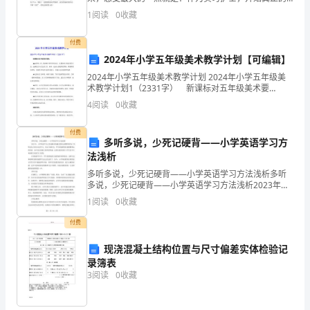
的
动手做各项操作，。比起之前见习阶段，多了一份责任
1
阅读
0
收藏
心。见习时，完全就是“眼看手不动”，都是跟着带教去看
重
卫生中心的满意度。
各
付费
要
2024年小学五年级美术教学计划【可编辑】
时
2024年小学五年级美术教学计划 2024年小学五年级美
术教学计划1（2331字） 新课标对五年级美术要
刻。
求： ▲运用形、色、肌理和空间等美术语言，以描绘
4
阅读
0
收藏
和立体造型的方法，选择适合于自己的工具、材料
在
付费
多听多说，少死记硬背——小学英语学习方
党
法浅析
和
多听多说，少死记硬背——小学英语学习方法浅析多听
多说，少死记硬背——小学英语学习方法浅析2023年，
政
小学英语学习已经逐渐从机械式的死记硬背转变为了以
1
阅读
0
收藏
听说为主的互动式学习。在这个新时代，学生们能够更
府
好地
付费
的
现浇混凝土结构位置与尺寸偏差实体检验记
录簿表
正
3
阅读
0
收藏
确