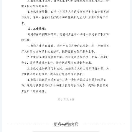
总
结
一、
工
作
概
述：
2024
年
社区居民的卫生服务覆盖率
是
我
们
更多完整内容
村