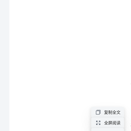
范
地址
文
电话
2024
年
个
人
租
房
正
规
付）。
复制全文
协
全屏阅读
议