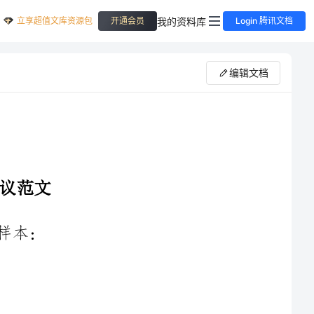
立享超值文库资源包
我的资料库
开通会员
Login 腾讯文档
编辑文档