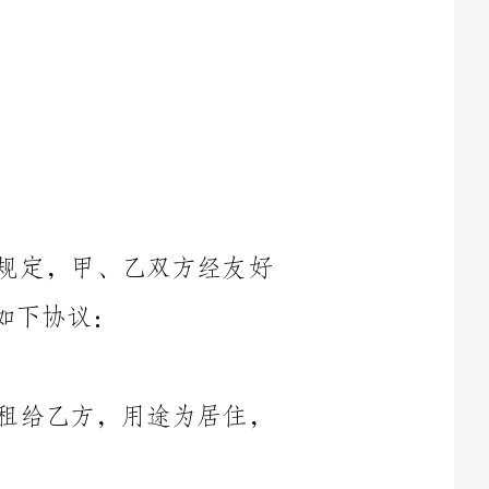
根据《中华人民共和国合同法》的有关规定，甲、乙双方经友好
甲方同意将位于（房屋地址）的房屋出租给乙方，用途为居住，
总额为（租金金额）元，租金支付方式为（月付/季付/年