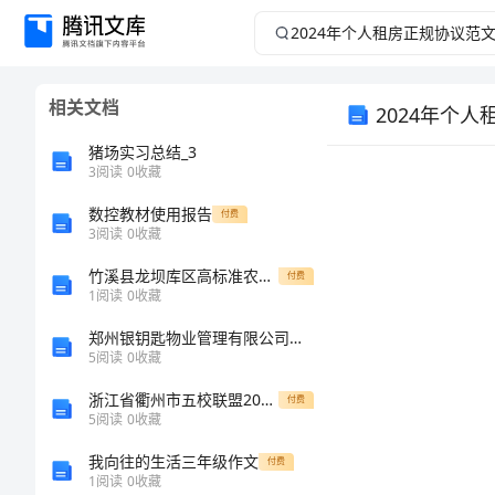
2024
年
相关文档
2024年个
个
猪场实习总结_3
人
3
阅读
0
收藏
租
数控教材使用报告
付费
3
阅读
0
收藏
房
竹溪县龙坝库区高标准农田建设项目工程合同
付费
1
阅读
0
收藏
正
郑州银钥匙物业管理有限公司介绍企业发展分析报告
5
阅读
0
收藏
规
浙江省衢州市五校联盟2025年高一上学期学业水平调研（二）物理试题含解析
付费
地址
协
5
阅读
0
收藏
电话
我向往的生活三年级作文
付费
议
1
阅读
0
收藏