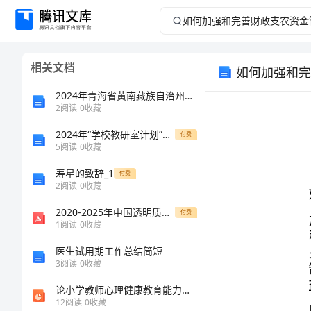
如
何
相关文档
如何加强和完
加
2024年青海省黄南藏族自治州河南蒙古族自治县机械员考试题库【网校专用】
强
2
阅读
0
收藏
2024年“学校教研室计划”学校工作计划
和
付费
5
阅读
0
收藏
完
寿星的致辞_1
付费
2
阅读
0
收藏
善
2020-2025年中国透明质酸（玻尿酸）行业调研及全网营销战略研究报告
付费
1
阅读
0
收藏
益。
财
医生试用期工作总结简短
政
3
阅读
0
收藏
论小学教师心理健康教育能力结构及能力培养
支
12
阅读
0
收藏