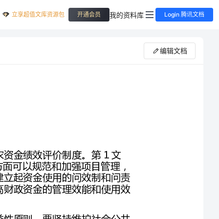
立享超值文库资源包
我的资料库
开通会员
Login 腾讯文档
编辑文档
加强和完善财政支农资金管理，是建立财政专项支农资金绩效评价制度。第1文
秘，全国公务员公同的天地wwwwenmi1.com一方面可以规范和加强项目管理，
另一方面通过项目绩效和预算安排挂钩，可以真正建立起资金使用的问效制和问责
制，切实改变重分配，轻监督，轻绩效的现状，提高财政资金的管理效能和使用效
坚持和明确财政专项支农资金的使用原则。一是公益性原则。要坚持维护社会公共
利益，让大多人受益，对于直接服务于农民的项目，如教育、卫生、农田水利基础
设施建设等，应以无偿性资金支持为主，对于自身有良好经济效益的涉农项目，财
政更多的应以有偿的周转性资金予以扶持。二是公开化原则。对财政专项支农资金
的使用要坚持公开、透明的分配原则，凡使用财政性资金的项目，要向社会公布、