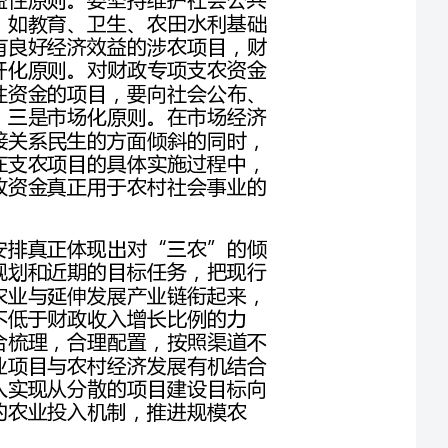
公开招标竞标，规范程序，避免预算执行的随意性。三是市场化原则。在市场经济
体制下，政府财政支出向公共服务领域倾斜，向直接关系民生的方面倾斜的同时，
要充分发挥市场在原配置中的基础性作用，特别是在支农项目的具体实施过程中，
要严格按市场规则办事。四是安全性原则。要让财政资金真正用于农村社会事业的
合理调整和优化财政支出结构。让财政支农资金的安排真正体现出对“三农”的倾
斜，就要对农业和农村经济的发展，有长远的科学规划和近期的目标任务，把现行
分散的项目建设目标向产业建设目标转变，把优势农业与延伸发展产业链衔起来，
做大做强优势产业，特色农业和品牌农业，在保持不低于财政收入增长比例的力
度，对农业投入的同时，应对现有支农资金进行整合梳理，合理配置，按照渠道不
变，统一标准，统一管理，合理分工的原则，把农业项目与农村经济发展有机结合
起来，进一步集中资金，突出重点，真正使农业投入实现从分散的项目建设目标向
产业链配套建设目标的根本转变，逐步形成多元化的农业投入机制，推进规模农
建立财政支农资金绩效考评指标体系。财政专项支农资金支出是政府公共支出的重
要内容之一，对其建立绩效考核管理制度，目的是强调公共支出管理过程中目标与
结果的对应关系，形成一种新的面向结果的管理理念和管理方式，以提高政府管理
效率，资金使用效益和公共服务水平，绩效考评的内容可分为项目考评和财务考
评，项目考评指标应包括项目规划的科学性，可行性，创新性，项目与农村社会事
业发展规划的一致性，立项目标完成情况，项目组织管理情况，项目的政策效应，
项目的社会效益，生态效益，经济效益等内容，财务考评指标应包括财务计划的科
学性，资金配套落实情况，实际支出情况，财务信息质量，财务管理状况等内容。
当然，财政资金绩效考评指标体系的建立应重点围绕是否让农民受益，是否为国家