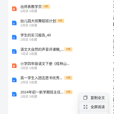
农
出师表教学页
付费
6
阅读
0
收藏
资
幼儿园大班舞蹈班计划
付费
2
阅读
0
收藏
金
学生的实习报告_40
2
阅读
0
收藏
管
语文大自然的声音评课稿_97
付费
理
1
阅读
0
收藏
小学四年级语文下册《桂林山水》课件
如
2
阅读
0
收藏
何
高一学生入团志愿书优秀范文
付费
加
2
阅读
0
收藏
强
2024年初一新学期班主任工作计划
付费
2
阅读
0
收藏
复制全文
和
全屏阅读
完