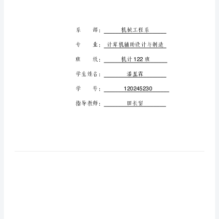
1
河
南
机
电
高
等
专
科
学
校
毕