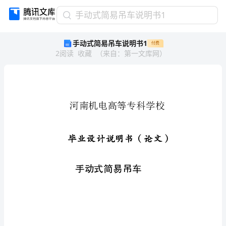
手
手动式简易吊车说明书1
动
手动式简易吊车说明书1
付费
式
2
阅读
收藏
（
来自
：
第一文库网
）
简
易
吊
车
说
明
书