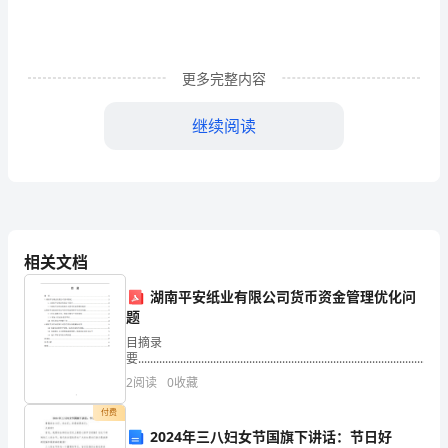
吊
车
更多完整内容
系
部：
继续阅读
机
械
工
程
相关文档
系
湖南平安纸业有限公司货币资金管理优化问
题
专
目摘录
要................................................................................................
业：
目录
2
阅读
0
收藏
计
付费
算
2024年三八妇女节国旗下讲话：节日好
绪论