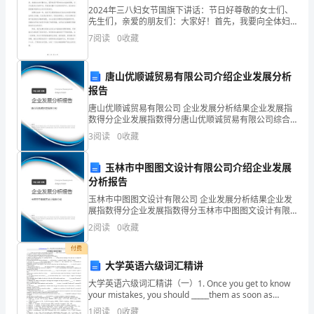
2024年三八妇女节国旗下讲话：节日好尊敬的女士们、
机
先生们，亲爱的朋友们：大家好！首先，我要向全体妇
第1章吊车的历史
女们送上最衷心的节日祝福！在这个特殊的三八妇女
辅
7
阅读
0
收藏
节，我代表全国政府向广大妇女朋友们表示最诚挚的祝
福和最
助
唐山优顺诚贸易有限公司介绍企业发展分析
设
报告
唐山优顺诚贸易有限公司 企业发展分析结果企业发展指
计
数得分企业发展指数得分唐山优顺诚贸易有限公司综合
得分说明：企业发展指数根据企业规模、企业创新、企
与
3
阅读
0
收藏
业风险、企业活力四个维度对企业发展情况进行评价。
该企
制
玉林市中图图文设计有限公司介绍企业发展
分析报告
造
玉林市中图图文设计有限公司 企业发展分析结果企业发
班
展指数得分企业发展指数得分玉林市中图图文设计有限
公司综合得分说明：企业发展指数根据企业规模、企业
2
阅读
0
收藏
级：
创新、企业风险、企业活力四个维度对企业发展情况进
行评
付费
机
大学英语六级词汇精讲
计
大学英语六级词汇精讲（一）1. Once you get to know
your mistakes, you should _____them as soon as
122
possible. A. rec
1
阅读
0
收藏