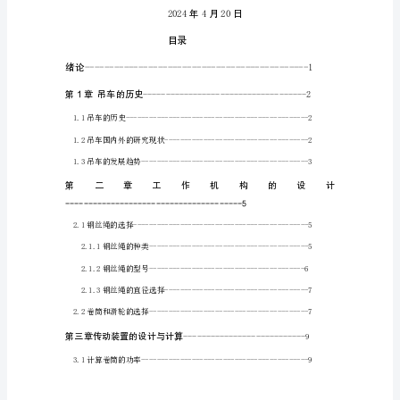
业
设
计
说
明
书
（论
文）
学号：
手
动
式
简
易