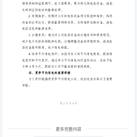
二、夏季节约用电的重要性
尊
敬
的
各
源。
位
领
导、
亲
爱
的
员
工：
更多完整内容
大