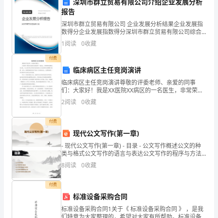
深圳市群立贸易有限公司介绍企业发展分析
是
报告
深圳市群立贸易有限公司 企业发展分析结果企业发展指
能
数得分企业发展指数得分深圳市群立贸易有限公司综合
电器老化和能源浪费。
得分说明：企业发展指数根据企业规模、企业创新、企
1
阅读
0
收藏
源
业风险、企业活力四个维度对企业发展情况进行评价。
该企
付费
消
临床病区主任竞岗演讲
耗
临床病区主任竞岗演讲尊敬的评委老师、亲爱的同事
们：大家好！我是XX医院XX病区的一名医生，非常荣幸
器设备集中使用，减少用电峰值。
量
能够站在这里，与大家共同分享我对临床病区主任竞岗
2
阅读
0
收藏
职位的理解与愿景。首先，我要感谢组织给予我这个宝
最
贵的机
付费
大
现代公文写作(第一章)
- 现代公文写作(第一章) - 目录 - 公文写作概述公文的种
的
类与格式公文写作的语言与表达公文写作的程序与方法
公文写作的常见问题与对策
时
8
阅读
0
收藏
四、夏季节约用电的重要举措
期
付费
标准设备采购合同
之
举措：
标准设备采购合同1关于《 标准设备采购合同 》 ，是我
一。
们特意为大家整理的，希望对大家有所帮助。标准设备