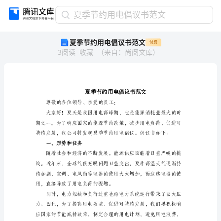
夏
夏季节约用电倡议书范文
季
夏季节约用电倡议书范文
付费
节
3
阅读
收藏
（
来自
：
尚阅文库
）
约
用
电
倡
议
书
尊敬的各位领导、
范