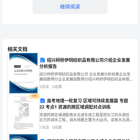
家
继续阅读
好！
夏
天
是
相关文档
我
绍兴柯桥伊玥纺织品有限公司介绍企业发展
分析报告
三、夏季节约用电的措施
国
绍兴柯桥伊玥纺织品有限公司 企业发展分析结果企业发
展指数得分企业发展指数得分绍兴柯桥伊玥纺织品有限
用
公司综合得分说明：企业发展指数根据企业规模、企业
3
阅读
0
收藏
创新、企业风险、企业活力四个维度对企业发展情况进
电
行评
付费
高考地理一轮复习 区域可持续发展篇 专题
高
22 考点1 资源的跨区域调配对点训练
峰
资源的跨区域调配南水北调东线工程是把长江的水调往
北方的调水工程，调水线路主要为大运河。读南水北调
期，
东线工程调水线路图，完成1～2题。1.对南水北调东线
1
阅读
0
收藏
长时间空转造成的能源浪费。
工程及其可能带来的影响，叙述正确的是( )①可以解
也