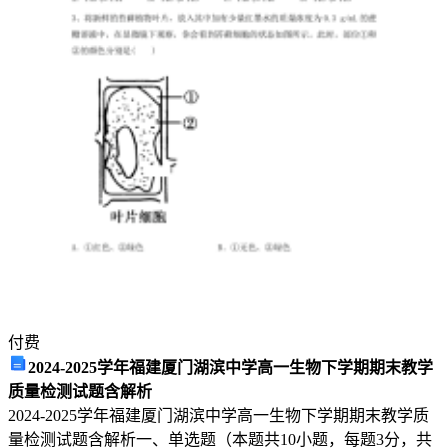
妈”。
这
是
一
个
简
单
而
又
意
味
深
长
的
付费
字
2024-2025学年福建厦门湖滨中学高一生物下学期期末教学
眼，
质量检测试题含解析
充
2024-2025学年福建厦门湖滨中学高一生物下学期期末教学质
满
量检测试题含解析一、单选题（本题共10小题，每题3分，共
了