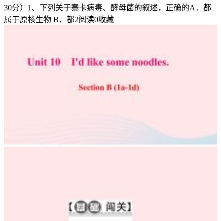
30分）1、下列关于寨卡病毒、酵母菌的叙述，正确的A．都
希
属于原核生物 B．都
2
阅读
0
收藏
望、
爱、
抚
慰
和
人
的
心
灵
中
所
有
的
亲
昵、
甜
蜜