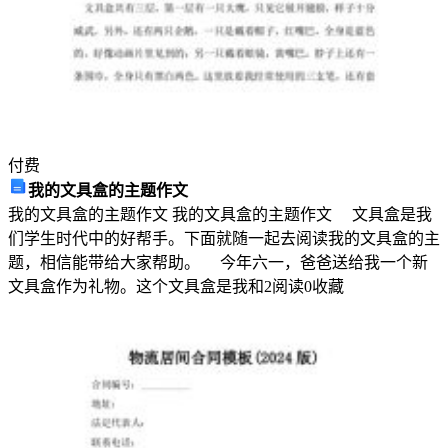
呼
喊，
就
是
“妈
付费
妈”。
我的文具盒的主题作文
我的文具盒的主题作文 我的文具盒的主题作文 文具盒是我
这
们学生时代中的好帮手。下面就随一起去阅读我的文具盒的主
是
题，相信能带给大家帮助。 今年六一，爸爸送给我一个新
文具盒作为礼物。这个文具盒是我和
2
阅读
0
收藏
一
个
简
单
而