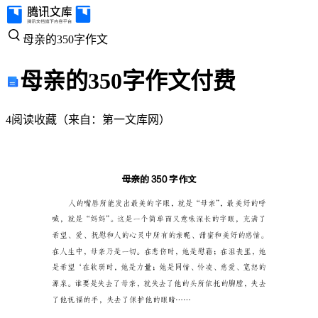
母
母亲的350字作文
亲
母亲的350字作文
付费
的
4
阅读
收藏
（
来自
：
第一文库网
）
350
字
作
文
母
亲