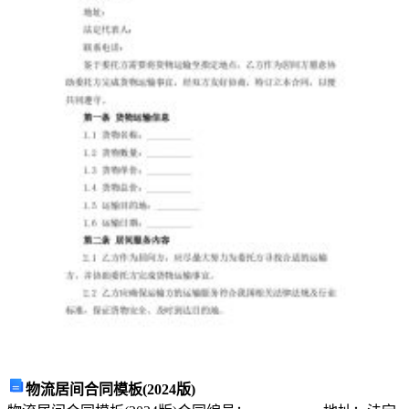
又
意
味
深
长
的
字
眼，
充
满
了
希
物流居间合同模板(2024版)
望、