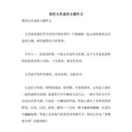
最
美
的
字
眼，
就
是
“母
亲”，
最
美
好
的