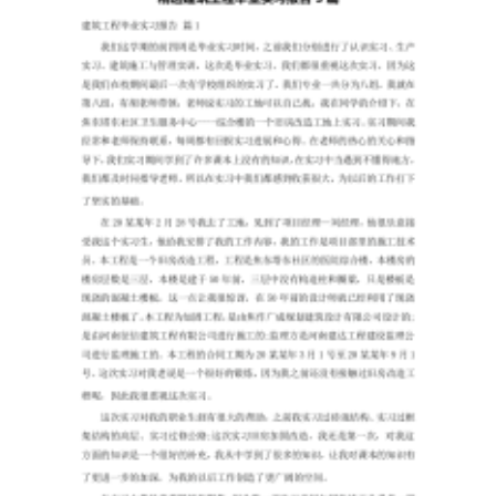
中，
母
亲
母
亲
的
350
字
作
文
人
的
嘴
唇
所
能
发