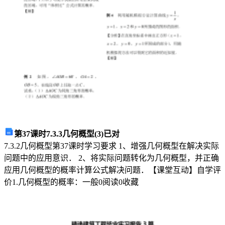
昵、
甜
蜜
和
美
好
的
第37课时7.3.3几何概型(3)已对
感
7.3.2几何概型第37课时学习要求 1、增强几何概型在解决实际
情。
问题中的应用意识． 2、将实际问题转化为几何概型，并正确
应用几何概型的概率计算公式解决问题．【课堂互动】自学评
在
价1.几何概型的概率：一般
0
阅读
0
收藏
人
生