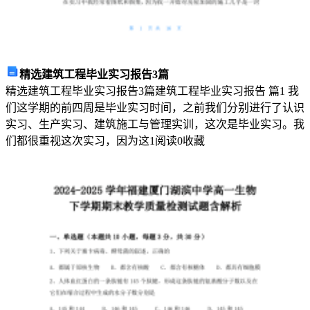
出
最
美
的
字
精选建筑工程毕业实习报告3篇
眼，
精选建筑工程毕业实习报告3篇建筑工程毕业实习报告 篇1 我
就
们这学期的前四周是毕业实习时间，之前我们分别进行了认识
是
实习、生产实习、建筑施工与管理实训，这次是毕业实习。我
“母
们都很重视这次实习，因为这
1
阅读
0
收藏
亲”，
最
美
好
的
呼
喊，
就
是
“妈