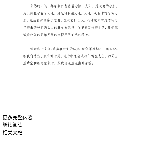
的
350
字
作
文
人
的
嘴
唇
所
能
更多完整内容
发
继续阅读
出
相关文档