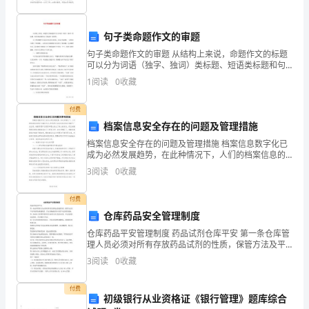
活
跃，
句子类命题作文的审题
句子类命题作文的审题 从结构上来说，命题作文的标题
我
可以分为词语（独字、独词）类标题、短语类标题和句
子类标题三种类型。 句子类命题作文从语言表达形式来
1
阅读
0
收藏
早
看，可以分为两类：一是用直白的句子类命
就
付费
档案信息安全存在的问题及管理措施
想
档案信息安全存在的问题及管理措施 档案信息数字化已
成为必然发展趋势，在此种情况下，人们的档案信息的
感
安全越发关注。特别是在当前信息技术在档案中广泛应
3
阅读
0
收藏
用，档案管理不仅思想和理念发生了较大的变化，而且
觉
学的合作中又开始了探索
。
付费
一
仓库药品安全管理制度
下。
仓库药品平安管理制度 药品试剂仓库平安 第一条仓库管
理人员必须对所有存放药品试剂的性质，保管方法及平
正
安考前须知精通熟悉，并会正确地使用本库的平安及消
3
阅读
0
收藏
防设施。 第二条仓库主管领导须经常对仓库管-理-员进
好
付费
初级银行从业资格证《银行管理》题库综合
有