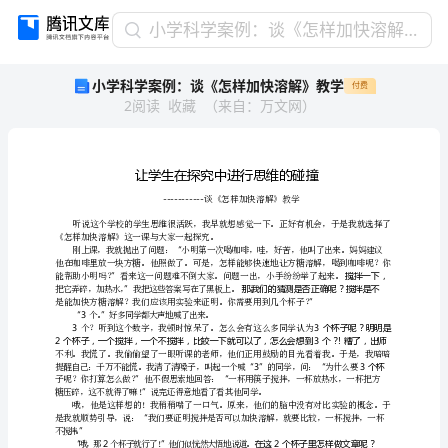
小
小学科学案例：谈《怎样加快溶解》教学
学
小学科学案例：谈《怎样加快溶解》教学
付费
科
2
阅读
收藏
（
来自
：
万文网
）
学
案
例：
谈
《怎
样
加