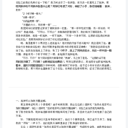
快
溶
解》
“
教
学
”
让
学
“3
”
生
在
探
究