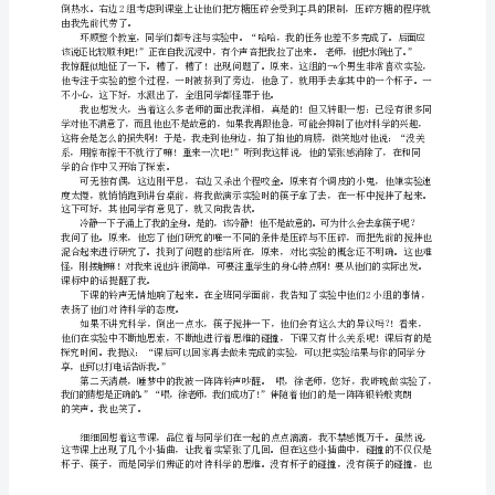
中
”
进
行
“
思
”
不搅拌
。
维
“
”
，
哦那
的
”
碰
撞-
”
我
来
！
-
“2
”
个杯子要一样大
，
-
“”
水要一样多
，
“”
-
水的温度要一样
，
、
方糖的大小形状要一样
-
-