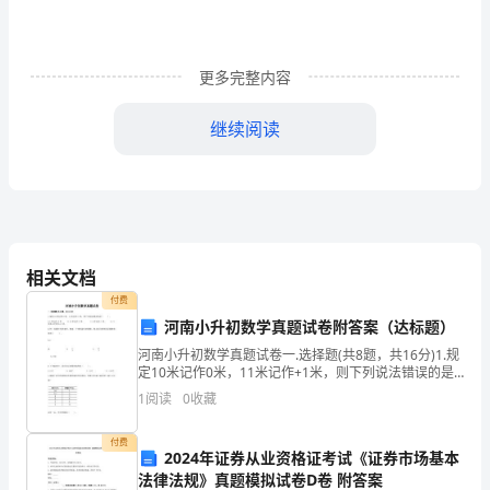
-
-
”
更多完整内容
-
-
继续阅读
-
。，
谈
《怎
样
相关文档
付费
加
，
看来虽然只相差短短的
3
河南小升初数学真题试卷附答案（达标题）
快
河南小升初数学真题试卷一.选择题(共8题，共16分)1.规
定10米记作0米，11米记作+1米，则下列说法错误的是
溶
（ ）。A.6米记作-6米。 B.15米记作+5米。 C.8米记作-2
1
阅读
0
收藏
米。
解》
付费
2024年证券从业资格证考试《证券市场基本
教
法律法规》真题模拟试卷D卷 附答案