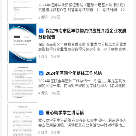
学
2024年证券从业资格证考试《证券市场基本法律法规》
真题模拟试卷D卷 附答案考试须知：1、考试时间：120
听
分钟，本卷满分为100分。 2、请首先按要求在试卷的指
2
阅读
0
收藏
定位置填写您的姓名、准考证号等信息。 3
说
保定市南市区丰联物资供应处介绍企业发展
这
分析报告
一搅拌可以加快方糖溶解
：。
保定市南市区丰联物资供应处 企业发展分析结果企业发
个
展指数得分企业发展指数得分保定市南市区丰联物资供
应处综合得分说明：企业发展指数根据企业规模、企业
学
1
阅读
0
收藏
创新、企业风险、企业活力四个维度对企业发展情况进
”，
加快方糖溶解右边
2
行评
校
2024年医院全年整体工作总结
的
方案
。
2024年医院全年整体工作总结一、引言____年是医院发
展的关键一年。在面对严峻的医疗挑战和人口老龄化的
学
背景下，我们坚持以患者为中心，加强科研创新，提高
4
阅读
0
收藏
医疗质量，加强人才培养，加强队伍建设，推动医院的
生
2
思
爱心助学学生讲话稿
2
维
爱心助学学生讲话稿 在现在的社会生活中，越来越多人
会去使用讲话稿，讲话稿是在公务活动中针对特定场
由我先前代劳了
。
很
合，面对特定听众发表口头讲话的文稿。写起讲话稿来
0
阅读
0
收藏
就毫无头绪?下面是小编整理的关于爱心助学学生讲话稿