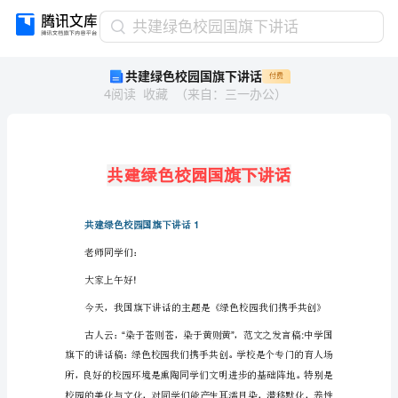
共
共建绿色校园国旗下讲话
建
共建绿色校园国旗下讲话
付费
绿
4
阅读
收藏
（
来自
：
三一办公
）
色
校
园
国
旗
下
讲