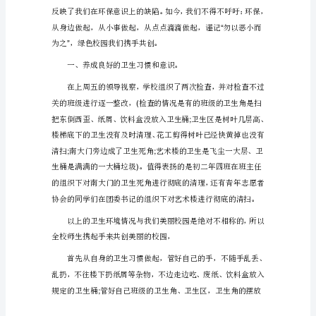
#
共
建
绿
色
校
园
国
识、环保意识、爱护意识等等
旗
下
讲
话