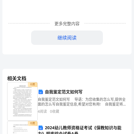
1#
老
师
更多完整内容
同
继续阅读
学
们：
大
家
相关文档
付费
上
自我鉴定范文如何写
午
自我鉴定范文如何写 导语：为您收集的怎么写,提供全
面的怎么写自我鉴定信息,希望对您有用! 自我鉴定将同
好!
组织鉴定、学习成绩单、学位学历证明等一起归入个人
4
阅读
0
收藏
档案，而自我鉴定是给用人单位的第一印象材料
今
为之，绿色校园我们携手共创。
”
付费
2024幼儿教师资格证考试《保教知识与能
天，
力》题库综合试卷A卷