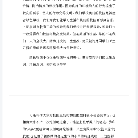
共建绿色校园国旗下讲话
1
话
共
老师同学们：
建
大家上午好
!
绿
色
校
园
国
旗
下
讲
话