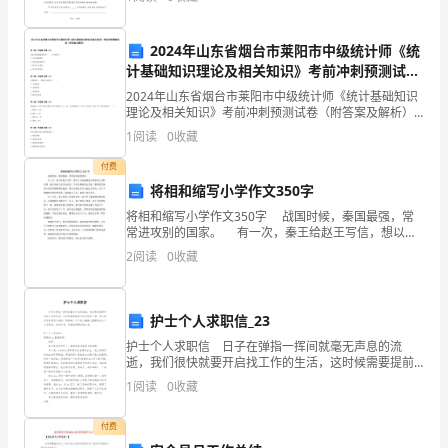
及相
全校师生携起手来共创
园
2024年山东省烟台市莱阳市中级统计师《统
我
计基础知识理论及相关知识》考前冲刺预测试卷
（附答案及解析）
们
2024年山东省烟台市莱阳市中级统计师《统计基础知识
理论及相关知识》考前冲刺预测试卷（附答案及解析）
携
第1题：单选题(本题1分)边际消费递减规律是（ ）的前
1
阅读
0
收藏
提之一。 A.生命周期理论B.凯恩斯消
手
;
付费
将相和缩写小学作文350字
共
将相和缩写小学作文350字 战国时候，秦国最强，常
创》
常进攻别的国家。 有一次，秦王给赵王写信，想以十
五座城换赵王的无价之宝和氏璧。赵王怕秦王派兵来进
2
阅读
0
收藏
攻，只好让蔺相如去会见。蔺相如发现秦王没有拿城
古
人
护士个人求职信_23
云：
护士个人求职信 日子在弹指一挥间就毫无声息的流
逝，我们很快就要开启找工作的生活，这时候需要提前
“染
写好求职信了哦。那么如何写求职信才简练、明确呢？
1
阅读
0
收藏
以下是小编精心整理的护士个人求职信，仅供参考，希
于
望能够帮
付费