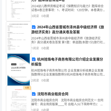
我
2024幼儿教师资格证考试《保教知识与能力》题库综合
试卷A卷注意事项：1、考试时间：120分钟，本卷满分
国
为150分。 2、请首先按要求在试卷的指定位置填写您的
3
阅读
0
收藏
姓名、准考证号等信息。 3、请仔细阅读各种
旗
2024年山西省晋城市泽州县中级经济师《旅
下
(
游经济实务》高分通关卷及答案
讲
2024年山西省晋城市泽州县中级经济师《旅游经济实
务》高分通关卷及答案 第1题：单选题(本题1分)旅行社
经营过程中代收的签证费、劳务费、机场建设费等，都
话
1
阅读
0
收藏
属于旅行社的（ ）。A.营业成本B.营业费
的
杭州拾珠电子商务有限公司介绍企业发展分
;;
析报告
主
杭州拾珠电子商务有限公司 企业发展分析结果企业发展
)
题
指数得分企业发展指数得分杭州拾珠电子商务有限公司
综合得分说明：企业发展指数根据企业规模、企业创
2
阅读
0
收藏
是
新、企业风险、企业活力四个维度对企业发展情况进行
评价。
付费
《绿
沈阳市商业租房合同
色
沈阳市商业租房合同 沈阳市商业租房合同范文一 合同
编号：商业用房版第_____号 出租人(以下简称甲方)： 承
校
租人(以下简称乙方)： 依据《中华人民共和国合同法》
1
阅读
0
收藏