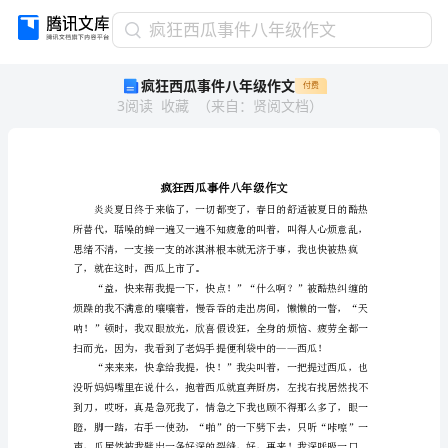
疯
疯狂西瓜事件八年级作文
狂
疯狂西瓜事件八年级作文
付费
西
3
阅读
收藏
（
来自
：
贤阅文档
）
瓜
事
件
八
年
级
作