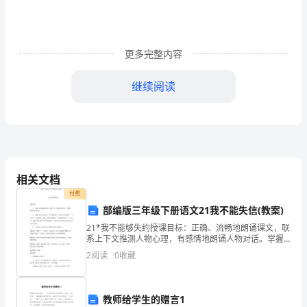
变
了，
更多完整内容
春
日
继续阅读
的
舒
适
被
相关文档
付费
夏
部编版三年级下册语文21我不能失信(教案)
日
21*我不能够失约授课目标：正确、流畅地朗诵课文，联
系上下文推测人物心理，有感情地朗诵人物对话。掌握
的
文章的主要内容，经过朗诵感悟、思虑和交流理解“一个
一脸乖小猪的表情，等待老妈
2
阅读
0
收藏
人在家，是很没劲。但是，我其实不懊悔，因为我没有
酷
失
热
教师给学生的赠言1
“以后再这样怎么办……”