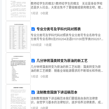
教师给学生的赠言1教师给学生的赠言 无论是身处学校
所
还是步入社会，大家总免不了要接触或使用赠言吧，赠
言是为他们提供了一次机会，一个展示个性、展现才情
替
1
阅读
0
收藏
的平台。究竟什么样的赠言才是好的赠言呢？下面是小
编为
代，
专业分类号及学科代码对照表
聒
专业分类号及学科代码对照表专业分类号专业名称专业
噪
分类号专业名称0无050204法语010100哲学类050207
日语010101哲学050237意大利语010102逻辑学
189
阅读
1
收藏
的
050300新闻传播学类010
唉……
蝉
几分钟将藻类转变为原油的新工艺
一
几分钟将藻类转变为原油的新工艺标题：藻类转变为原
油的新工艺摘要：随着全球能源需求的不断增长和传统
遍
石油资源的日益枯竭，寻找替代能源和可持续能源的方
1
阅读
0
收藏
式已经成为全球能源领域的重要课题。在这一背景下，
又
藻类被广
一
法制教育国旗下讲话稿范本
遍
法制教育国旗下讲话稿范本我们要提高自身的法律意
识，自觉学习基本的法律知识，逐步培养法律素质，成
为一个遵纪守法的好公民。这里给大家分享一些关于法
不
1
阅读
0
收藏