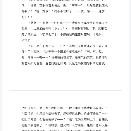
文
了，就在这时，西瓜上市了。
疯
狂
西
瓜
事
件
八
年
级
作
文