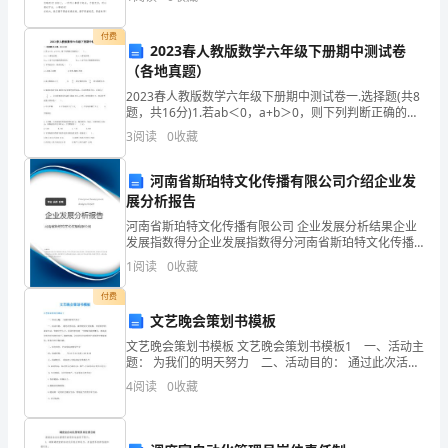
制教育国旗下讲话稿范本，方便大家学习。法制教育国
旗下讲话
知
付费
2023春人教版数学六年级下册期中测试卷
疲
（各地真题）
惫
2023春人教版数学六年级下册期中测试卷一.选择题(共8
题，共16分)1.若ab＜0，a+b＞0，则下列判断正确的是
（ ）。A.a、b都是正数 B.a、b都是负数C.a
的
3
阅读
0
收藏
叫
河南省斯珀特文化传播有限公司介绍企业发
着，
展分析报告
河南省斯珀特文化传播有限公司 企业发展分析结果企业
叫
发展指数得分企业发展指数得分河南省斯珀特文化传播
有限公司综合得分说明：企业发展指数根据企业规模、
1
阅读
0
收藏
得
企业创新、企业风险、企业活力四个维度对企业发展情
况进
付费
人
文艺晚会策划书模板
心
文艺晚会策划书模板 文艺晚会策划书模板1 一、活动主
题： 为我们的明天努力 二、活动目的： 通过此次活
烦
动，浓厚校园文化氛围，丰富同学的课余生活，发掘文
4
阅读
0
收藏
艺人才，给同学们创造一个锻炼自我的舞台，提高同
意