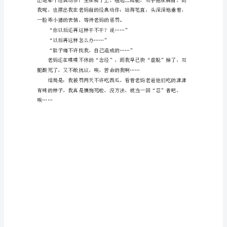
吃！！！
炎
炎
夏
日
分钟后……
终
于
来
临
了，
一
切
都