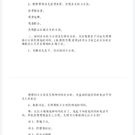
丢
了》
快乐。
教
学
设
活动准备：
计
幼
活动过程：
儿
园
大
班