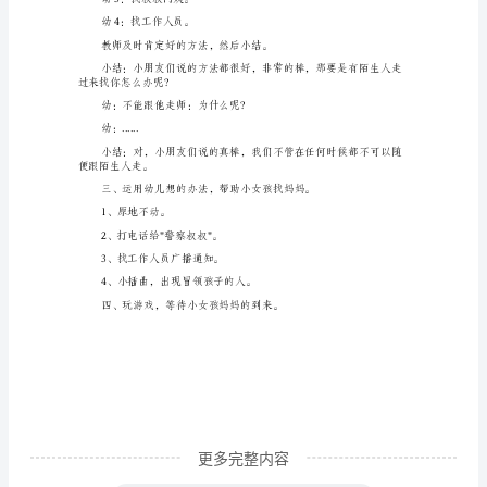
欣赏郁金香。
安
观赏池塘。
全
观看假山。
教
案
发现假山后面丢失的女孩。
《走
丢
确做法以及寻求帮助的正确方法。
了》
教
学
设
计
活
更多完整内容