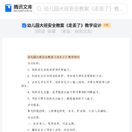
幼
幼儿园大班安全教案《走丢了》教学设计
儿
幼儿园大班安全教案《走丢了》教学设计
付费
园
3
阅读
收藏
（
来自
：
尚阅文库
）
大
班
安
全
教
案
活动目标：
《走
1