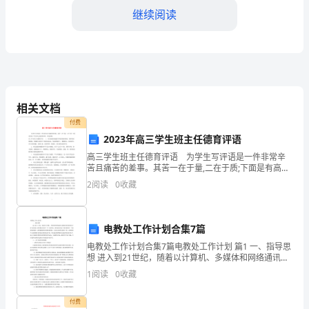
动
继续阅读
目
标：
1、
及工作单位
培
相关文档
养
付费
2023年高三学生班主任德育评语
幼
高三学生班主任德育评语 为学生写评语是一件非常辛
儿
苦且痛苦的差事。其苦一在于量,二在于质;下面是有高三
学生班主任德育评语，欢迎参阅。高三学生班主任德育
幼1：原地不动。
2
阅读
0
收藏
评语 1. 该生能很好地遵守学校的规章制度。集
自
幼2：找警察叔叔。
我
电教处工作计划合集7篇
幼3：找叔叔阿姨。
保
电教处工作计划合集7篇电教处工作计划 篇1 一、指导思
想 进入到21世纪，随着以计算机、多媒体和网络通讯为
护
幼4：找工作人员。
基础的现代教育技术的飞速发展，教育模式也发生了巨
1
阅读
0
收藏
大的变化，教育信息化成了现代
意
付费