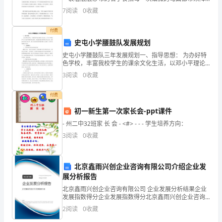
我
阵疼痛，我看看钟，16点25分，心中暗暗想着，孙临风
7
阅读
0
收藏
今天应该会来吧，最后一天了。 思绪不由
保
付费
护，
史屯小学腰鼓队发展规划
史屯小学腰鼓队三年发展规划一、指导思想： 为办好特
并
色学校，丰富我校学生的课余文化生活，以邓小平理论
和“三个代表”重要思想为指导，推进基础教育课程改革为
3
阅读
0
收藏
知
主线，全面提升学校办学水平，努力打造我校优质
道
付费
几
初一新生第一次家长会-ppt课件
- 州二中32班家 长 会 - <#> - - - 学生培养方向：
种
3
阅读
0
收藏
寻
求
北京鑫雨兴创企业咨询有限公司介绍企业发
展分析报告
帮
北京鑫雨兴创企业咨询有限公司 企业发展分析结果企业
助
发展指数得分企业发展指数得分北京鑫雨兴创企业咨询
有限公司综合得分说明：企业发展指数根据企业规模、
2
阅读
0
收藏
企业创新、企业风险、企业活力四个维度对企业发展情
的
况进