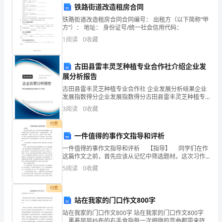
识
铁路街道改造租房合同
铁路街道改造租房合同合同编号： 出租方（以下简称“甲
和
过来找你怎么办呢?
方”）： 地址： 身份证号/统一社会信用代码：
能
1
阅读
0
收藏
幼：不能跟他走师：为什么呢?
力。
幼：......
古田县雷丰灵芝种植专业合作社介绍企业发
2、
展分析报告
古田县雷丰灵芝种植专业合作社 企业发展分析结果企业
知
便跟陌生人走。
发展指数得分企业发展指数得分古田县雷丰灵芝种植专
业合作社综合得分说明：企业发展指数根据企业规模、
道
3
阅读
0
收藏
企业创新、企业风险、企业活力四个维度对企业发展情
况进
走
付费
1、原地不动。
一件值得的事作文指导和评析
丢
一件值得的事作文指导和评析 【指导】 同学们在作
2、打电话给"警察叔叔"。
这篇作文之前，首先应该从记忆中筛选题材。这次习作
后
题目只限定了写作范围，要求写“一件值得回忆的事”，可
5
阅读
0
收藏
3、找工作人员广播通知。
选材的范围很广：学校里、家里、路上、公园里…
如
付费
4、小插曲，出现冒领孩子的人。
何
站在我家的门口作文800字
自
站在我家的门口作文800字 站在我家的门口作文800字
裹着层层纱布的右手食指每一次细微的弯曲都带来阵