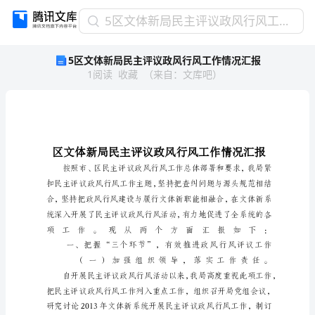
5
5区文体新局民主评议政风行风工作情况汇报
区
5区文体新局民主评议政风行风工作情况汇报
文
1
阅读
收藏
（
来自
：
文库吧
）
体
新
局
民
主
评
议