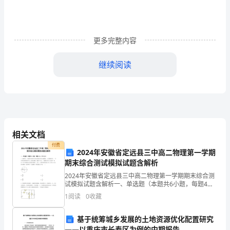
风
工
作
更多完整内容
情
继续阅读
况
汇
报
按
相关文档
照
付费
2024年安徽省定远县三中高二物理第一学期
期末综合测试模拟试题含解析
市、
2024年安徽省定远县三中高二物理第一学期期末综合测
区
试模拟试题含解析一、单选题（本题共6小题，每题4
分，共24分）1、如图所示，在圆形区域内存在垂直纸面
1
阅读
0
收藏
民
向外的匀强磁场，ab是圆的直径．一不计重力的带电
主
基于统筹城乡发展的土地资源优化配置研究
——以重庆市长寿区为例的中期报告