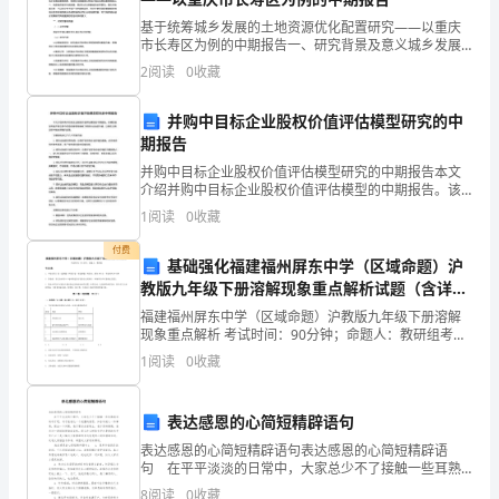
评
基于统筹城乡发展的土地资源优化配置研究——以重庆
市长寿区为例的中期报告一、研究背景及意义城乡发展
议
不平衡问题一直是中国面临的重要问题之一，针对这一
2
阅读
0
收藏
问题，国家提出了推进城乡融合发展的新发展理念，目
政
的是通过
并购中目标企业股权价值评估模型研究的中
风
期报告
行
并购中目标企业股权价值评估模型研究的中期报告本文
介绍并购中目标企业股权价值评估模型的中期报告。该
风
模型旨在帮助并购交易中的投资者更准确地了解目标企
1
阅读
0
收藏
业的价值，以便在决策过程中做出明智的选择。本模型
包含以下
工
付费
基础强化福建福州屏东中学（区域命题）沪
作
教版九年级下册溶解现象重点解析试题（含详细
解析）
福建福州屏东中学（区域命题）沪教版九年级下册溶解
总
现象重点解析 考试时间：90分钟；命题人：教研组考生
注意：1、本卷分第I卷（选择题）和第Ⅱ卷（非选择题）
1
阅读
0
收藏
体
两部分，满分100分，考试时间90分钟2、答卷前
部
表达感恩的心简短精辟语句
署
表达感恩的心简短精辟语句表达感恩的心简短精辟语
句 在平平淡淡的日常中，大家总少不了接触一些耳熟
和
能详的句子吧，句子能表达一个完整的意思，如告诉别
8
阅读
0
收藏