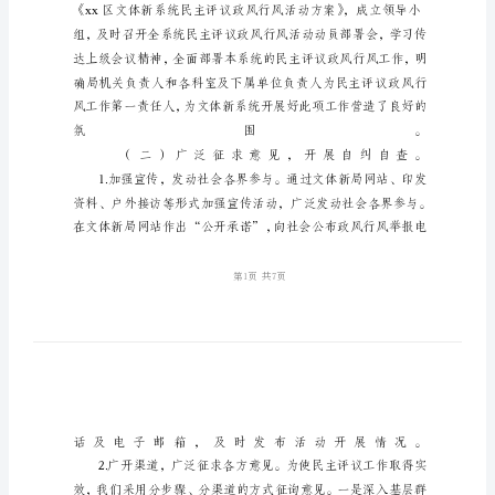
政
风
行
风
工
作
情
况
汇
报