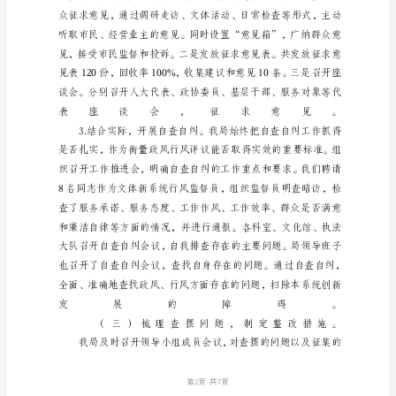
区
文
体
新
局
民
主
评
议
政
风
行