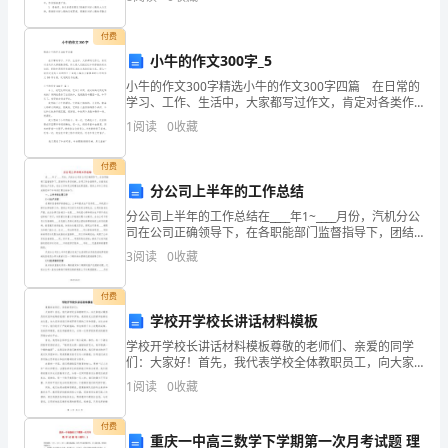
人一件事情，提出一个问题，表示要求或者制止，表示
要
某种感
付费
求，
小牛的作文300字_5
小牛的作文300字精选小牛的作文300字四篇 在日常的
我
学习、工作、生活中，大家都写过作文，肯定对各类作
文都很熟悉吧，作文是人们把记忆中所存储的有关知
局
1
阅读
0
收藏
识、经验和思想用书面形式表达出来的记叙方式。那
紧
付费
分公司上半年的工作总结
扣
分公司上半年的工作总结在____年1~____月份，汽机分公
民
司在公司正确领导下，在各职能部门监督指导下，团结
努力务实创新，各项工作全面展开，全面完成预定生产
3
阅读
0
收藏
主
任务，安全工作和双文明建设成果显著。现将上半
评
付费
学校开学校长讲话材料模板
议
学校开学校长讲话材料模板尊敬的老师们、亲爱的同学
们：大家好！首先，我代表学校全体教职员工，向大家
政
致以最热烈的欢迎和诚挚的祝福！新学年伊始，我感到
1
阅读
0
收藏
无比的荣幸能够站在这里，向大家讲述我们学校即将开
风
展的工作
付费
行
重庆一中高三数学下学期第一次月考试题 理