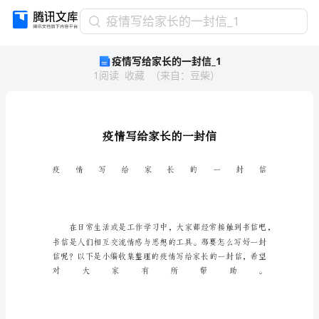
疫
疫情写给家长的一封信_1
情
疫情写给家长的一封信_1
写
1
阅读
收藏
（
来自
：
豆柴
）
给
家
长
的
一
封
信