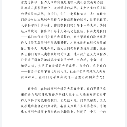
情
写
给
家
长
的
一
封
信
在
日
常
生