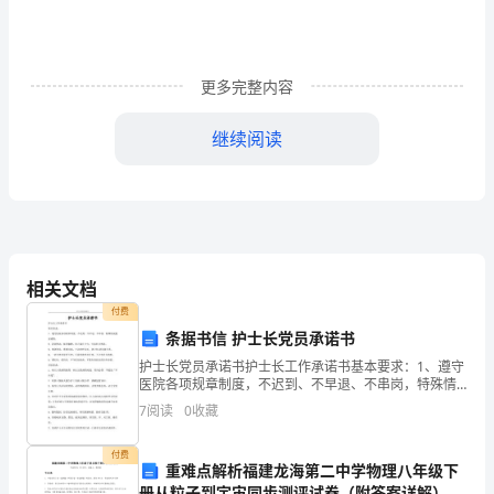
活
或
更多完整内容
是
工
继续阅读
作
学
习
中，
相关文档
付费
大
条据书信 护士长党员承诺书
家
护士长党员承诺书护士长工作承诺书基本要求：1、遵守
医院各项规章制度，不迟到、不早退、不串岗，特殊情
都
况提前请假。2、着装整洁，佩带胸牌，举止端庄大方，
7
阅读
0
收藏
交流轻言细语。3、尊敬领导，尊重同事，主动招呼问
经
好，
付费
重难点解析福建龙海第二中学物理八年级下
常
册从粒子到宇宙同步测评试卷（附答案详解）