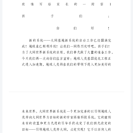
_1
疫
情
写
给
家
长
的
一
封
信
疫