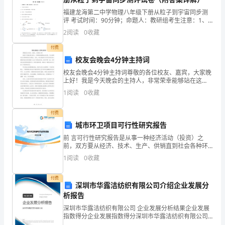
接
福建龙海第二中学物理八年级下册从粒子到宇宙同步测
评 考试时间：90分钟；命题人：教研组考生注意：1、
触
本卷分第I卷（选择题）和第Ⅱ卷（非选择题）两部分，满
2
阅读
0
收藏
分100分，考试时间90分钟2、答卷前，考生务必
到
付费
校友会晚会4分钟主持词
书
校友会晚会4分钟主持词尊敬的各位校友、嘉宾，大家晚
信
上好！我是今天晚会的主持人，非常荣幸能够站在这
里，为大家带来这次难得的校友会晚会。首先，我代表
1
阅读
0
收藏
吧，
组织方向各位校友表示最热烈的欢迎和感谢！在这个特
殊的时刻
书
付费
城市环卫项目可行性研究报告
信
前 言可行性研究报告是从事一种经济活动（投资）之
前，双方要从经济、技术、生产、供销直到社会各种环
是
境、法律等各种因素进行具体调查、研究、分析，确定
1
阅读
0
收藏
有利和不利的因素、项目是否可行，估计成功率大小、
人
经济效益
付费
们
深圳市华露洁纺织有限公司介绍企业发展分
析报告
相
深圳市华露洁纺织有限公司 企业发展分析结果企业发展
指数得分企业发展指数得分深圳市华露洁纺织有限公司
互
综合得分说明：企业发展指数根据企业规模、企业创