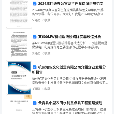
向任何第三方披露相关信息。
一
2024年厅级办公室副主任竞岗演讲辞范文
2024年厅级办公室副主任竞岗演讲辞范文尊敬的评委、
家
各位领导、各位同事，大家好！我是2024年厅级办公室
副主任竞岗的候选人，今天非常荣幸能够站在这里向大
5
阅读
0
收藏
具
六、争议解决
家发表竞岗演讲。首先，我要对评委、领导和同事们给
有
某600MW机组湿法脱硫除雾器改造分析
良
某600MW机组湿法脱硫除雾器改造分析一、引言脱硫是
燃煤电厂利用煤作为主要能源的过程中不可或缺的一
好
步，燃煤电厂产生的二氧化硫排放量巨大，对环境造成
3
阅读
0
收藏
了很大的危害。而湿法脱硫是目前应用较广泛的一种脱
声
七、其他事项
硫方法
誉
杭州知羽文化创意有限公司介绍企业发展分
析报告
和
杭州知羽文化创意有限公司 企业发展分析结果企业发展
指数得分企业发展指数得分杭州知羽文化创意有限公司
经
甲方（盖章）：乙方（盖
综合得分说明：企业发展指数根据企业规模、企业创
3
阅读
0
收藏
新、企业风险、企业活力四个维度对企业发展情况进行
营
签订日期：签订日期：
评价。
付费
实
云霄县小型农田水利重点县工程监理规划
云霄县～小型农田水利重点县建设项目（陈岱镇） 建设
绩
监理规划编制单位：福建华圣工程技术征询有限公司日