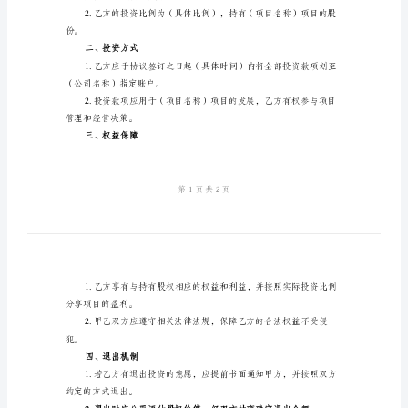
入
鉴于：
股
称）项目；
协
议
项目；
2024
年
公
目的发展和壮大。
司
一、投资主体及比例
项
目
名称）项目进行股权投资。
股