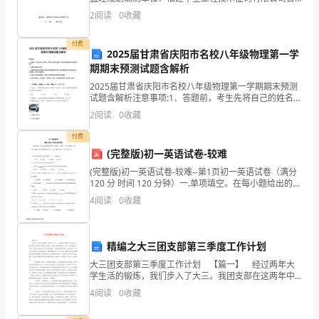
期： 08月20日目 录1 总 则1.1 工程项目基本概况1.2 工
的
2
阅读
0
收藏
程项
公
付费
2025届甘肃省庆阳市名校八年级物理第一学
司，
期期末预测试题含解析
2025届甘肃省庆阳市名校八年级物理第一学期期末预测
拥
试题含解析注意事项:1．答题前，考生先将自己的姓名、
准考证号码填写清楚，将条形码准确粘贴在条形码区域
有
2
阅读
0
收藏
内。2．答题时请按要求用笔。3．请按照题号顺序在
（项
付费
(完整版)初一英语试卷-较难
目
(完整版)初一英语试卷-较难--第1页初一英语试卷（满分
120 分 时间 120 分钟）一.单项填空。在每小题给出的四
名
个选项中，选出一个最佳答案，将其字母编号填写在题
4
阅读
0
收藏
前括号内。 （本小题共 20 分
称）
项
精编之大三团支部第三季度工作计划
目；
大三团支部第三季度工作计划 【篇一】 经过两年大
学生活的锻炼，我们步入了大三。我团支部在这两年中
2.
稳步发展，开展了形式多且富有意义的活动，取得了诸
4
阅读
0
收藏
多样成绩。当然，这些都离不开全班广大团员对我支部
工
乙