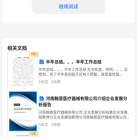
乙
继续阅读
方：
（投
资
分享项目的盈利。
方
相关文档
付费
名
半年总结。。。半年工作总结
犯。
称）
半年总结。。。半年工作总结 先写检查，呵呵。。。没
四、退出机制
想到，荒了半年多的园子还有人照看，真是羞死我
鉴
了。。。我保证，以后会勤勤快快的，再也不随便撒手
3
阅读
0
收藏
就走了，要做个负责人的人哪。。。呵呵呵，乱扯，但
于：
是是
约定的方式退出。
1.
河南翰景医疗器械有限公司介绍企业发展分
析报告
甲
河南翰景医疗器械有限公司 企业发展分析结果企业发展
指数得分企业发展指数得分河南翰景医疗器械有限公司
五、保密条款
方
综合得分说明：企业发展指数根据企业规模、企业创
3
阅读
0
收藏
新、企业风险、企业活力四个维度对企业发展情况进行
是
评价。
付费