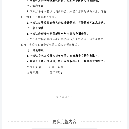
权
份。
投
二、投资方式
资
入
（公司名称）指定账户。
股
协
管理和经营决策。
议
三、权益保障
甲
方：
（公
司
名
称）
更多完整内容