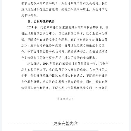
终
工
作
二、团队建设的不断加强
总
结
最
新
2024
年
策
划
部
门
更多完整内容