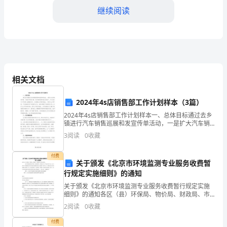
年
继续阅读
终
工
作
总
相关文档
三、创新策略的应用
结
2024年4s店销售部工作计划样本（3篇）
2024
2024年4s店销售部工作计划样本一、总体目标通过去乡
镇进行汽车销售巡展和发宣传单活动，一是扩大汽车销
年
售市场，从城区扩展到乡镇，使乡镇具备购车能力的客
3
阅读
0
收藏
户，可以在家门口买到称心满意的汽车，从而增加公司
是
经
付费
我
关于颁发《北京市环境监测专业服务收费暂
行规定实施细则》的通知
们
关于颁发《北京市环境监测专业服务收费暂行规定实施
细则》的通知各区（县）环保局、物价局、财政局、市
策
监测中心及有关单位： 为了贯彻落实国家环保局、国家
2
阅读
0
收藏
物价局、财政部（88）环监字第85号文“关于颁布
划
付费