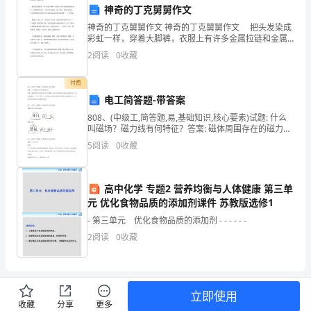
成本和资源。
部
神奇的丁克舅舅作文
四、团队形象的提升
神奇的丁克舅舅作文 神奇的丁克舅舅作文 把头发染成
门
彩虹一样，穿着大脚裤，衣服上有许多金属拉链和金属
片。在咖啡馆里办公，工作时午饭就是一块三明治。休
发
2
阅读
0
收藏
息日则在在一家另类餐馆吃奇特的午饭。你们知道这是
谁
展
付费
电工简答题-带答案
的
808、(中级工,简答题,易,基础知识,核心要素)试题: 什么
关
叫磁场？磁力线有何特征？答案: 磁体周围存在的磁力作
用空间叫磁场。静止时N所值的方向规定为磁场的方向。
5
阅读
0
收藏
磁力线的特征：（1）互不交叉。（2）
键
一
高中化学 专题2 营养均衡与人体健康 第三单
年，
元 优化食物品质的添加剂课件 苏教版选修1
- 第三单元 优化食物品质的添加剂 - - - - - -
在
2
阅读
0
收藏
全
体
立即使用
成
收藏
分享
更多