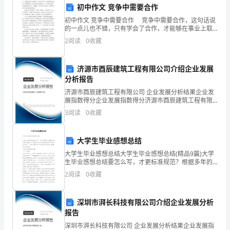
形
初中作文 竞争中需要合作
式
初中作文 竞争中需要合作 竞争中需要合作，这句话说
的一点儿也不错，只有学会了合作，才能够在事业上取
比
得成功，只有学会了合作，才能得到自己想要，所期望
2
阅读
0
收藏
的结果。合作在简单不过的词语了，对于有些人来说，
较
合
吧!
济源市酉辰建筑工程有限公司介绍企业发展
新
分析报告
颖，
济源市酉辰建筑工程有限公司 企业发展分析结果企业发
展指数得分企业发展指数得分济源市酉辰建筑工程有限
它
公司综合得分说明：企业发展指数根据企业规模、企业
3
阅读
0
收藏
创新、企业风险、企业活力四个维度对企业发展情况进
的
行评
大学生毕业感想总结
主
大学生毕业感想总结大学生毕业感想总结(精品9篇)大学
体
生毕业感想总结要怎么写，才更标准规范？根据多年的
文秘写作经验，参考优秀的大学生毕业感想总结样本能
2
阅读
0
收藏
课
让你事半功倍，下面分享【大学生毕业感想总结(精品
文
深圳市湃长科技有限公司介绍企业发展分析
报告
《浙
深圳市湃长科技有限公司 企业发展分析结果企业发展指