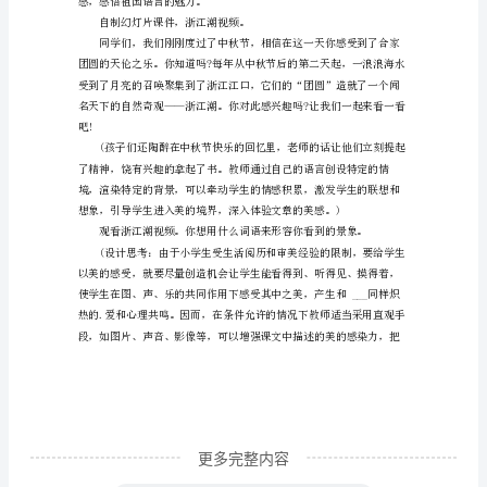
江
潮》
大。
五
年
能正确、流利、有感情地朗读课文。
级
上
册
语
文
教
案
《浙
更多完整内容
江