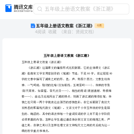
五
五年级上册语文教案《浙江潮》
年
五年级上册语文教案《浙江潮》
付费
级
4
阅读
收藏
（
来自
：
贤阅文档
）
上
册
语
文
教
案
五年级上册语文教案《浙江潮》
《浙