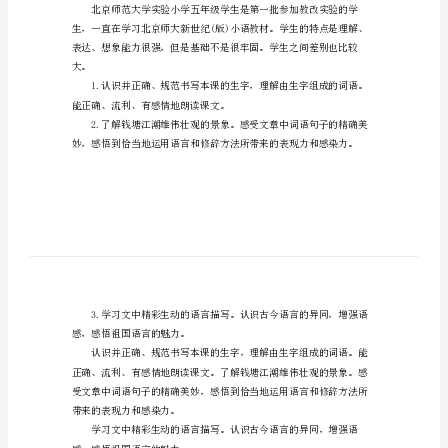
江
潮》
五
年
级
上
册
语
文
教
课的教学重点和难点。
案
《浙