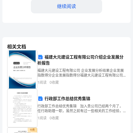
继续阅读
潮》
《浙
江
感，感悟祖国语言的魅力。
相关文档
潮》
福建大元建设工程有限公司介绍企业发展分
这
析报告
篇
福建大元建设工程有限公司 企业发展分析结果企业发展
指数得分企业发展指数得分福建大元建设工程有限公司
课
综合得分说明：企业发展指数根据企业规模、企业创
1
阅读
0
收藏
带来的表现力和感染力。
新、企业风险、企业活力四个维度对企业发展情况进行
评价。
文
行政部工作总结优秀集锦
的
感，感悟祖国语言的魅力。
行政部工作总结优秀集锦 加入贵公司已经两个月了，
编
任行政助理一职，虽然之前有过一些相关的工作经验，
自制幻灯片课件，浙江潮视频。
但“不在其位,不谋其政”很多事情都是跟想象的不一
1
阅读
0
收藏
样。 两个月的时间很快过去了，在这两个月里，我在
排
公
付费