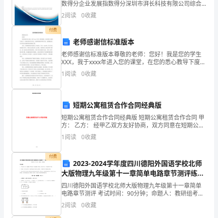
江
数得分企业发展指数得分深圳市湃长科技有限公司综合
得分说明：企业发展指数根据企业规模、企业创新、企
2
阅读
0
收藏
潮》
业风险、企业活力四个维度对企业发展情况进行评价。
该企
付费
是
老师感谢信标准版本
南
老师感谢信标准版本尊敬的老师：您好！我是您的学生
XXX，我于xxxx年进入您的课堂，在您的悉心教导下度过
宋
了一段难忘的学习时光。在我即将离开学校之际，我想
1
阅读
0
收藏
借此机会向您表达我最真诚的感谢之情。首先，我要感
文
学
短期公寓租赁合作合同经典版
短期公寓租赁合作合同经典版 短期公寓租赁合作合同 甲
家
方： 乙方： 经甲乙双方友好协商，双方同意在短期公寓
租赁业务中互相合作，由甲方向乙方推荐入住客户，乙
周
1
阅读
0
收藏
方负责接待甲方所
密
付费
2023-2024学年度四川德阳外国语学校北师
创
大版物理九年级第十一章简单电路章节测评练习
题（含答案详解）
四川德阳外国语学校北师大版物理九年级第十一章简单
作
电路章节测评 考试时间：90分钟；命题人：教研组考生
注意：1、本卷分第I卷（选择题）和第Ⅱ卷（非选择题）
的
2
阅读
0
收藏
两部分，满分100分，考试时间90分钟2、答卷前