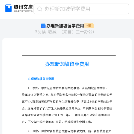
办
办理新加坡留学费用
理
办理新加坡留学费用
付费
新
3
阅读
收藏
（
来自
：
三一办公
）
加
坡
留
学
费
用
办