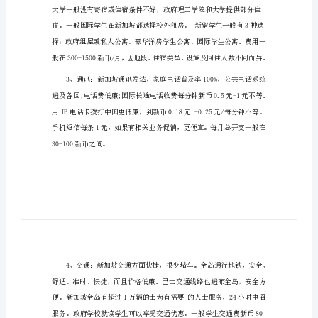
理
办理新加坡留学费用
新
加
坡
留
学
费
用
办
理
新
加