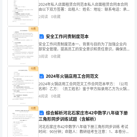
留
2024年私人店面租赁合同范本私人店面租赁合同本合同
学
由以下双方签署：出租人：姓名：地址：联系电话：承
租人：姓名：地址：联系电话：以下简称为“出租人”和
2
阅读
0
收藏
“承租人”。一、租赁物1.1 出租人同意将其拥有的
学
付费
费，
安全工作问责制度范本
人能够继续向上读。
一
安全工作问责制度范本一、背景与目的为了加强企业内
部安全管理，提高员工的安全意识和责任意识，确保员
般
工的人身安全和财产安全，特制定本安全工作问责制
3
阅读
0
收藏
度。本制度旨在明确各级管理人员和员工在安全工作中
在
的职责与义
付费
2-
2024年火锅店用工合同范文
3
2024年火锅店用工合同范文工作合同范本甲方：（公司
名称）乙方：（员工姓名）鉴于甲方拟录用乙方为火锅
万
店员工，经双方协商一致，达成如下合同：第一条 职位
4
阅读
0
收藏
及工作内容1.1 甲方录用乙方为火锅店员工，乙
新
付费
综合解析河北石家庄市42中数学八年级下册
币
三角形同步训练试题（含解析）
之
河北石家庄市42中数学八年级下册三角形同步训练 考试
文的。
时间：90分钟；命题人：教研组考生注意：1、本卷分第
I卷（选择题）和第Ⅱ卷（非选择题）两部分，满分100