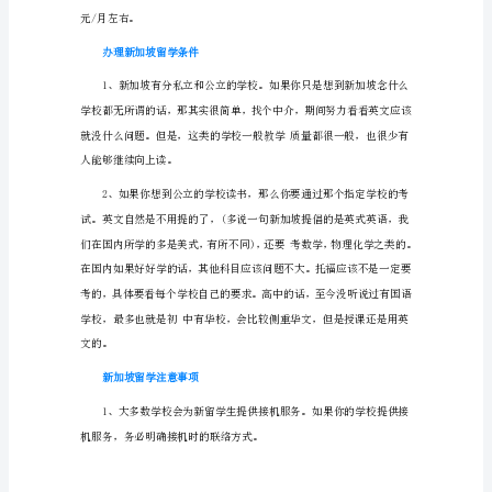
坡
留
学
费
用
1、
学
费：
学
30-100新币之间。
费
是
留
学