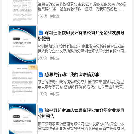
是
给朋友的父亲节祝福语48条2023年给朋友的父亲节祝福
语集锦48条 爸爸的教诲像一盏灯，为我照亮前程；爸
一
爸的关怀像一把伞，为我遮蔽风雨。祝您父亲节快乐！
1
阅读
0
收藏
以下是小编为大家整理推荐的给朋友的父亲节祝福
个
深圳佳阳快印设计有限公司介绍企业发展分
房
析报告
间
深圳佳阳快印设计有限公司 企业发展分析结果企业发展
指数得分企业发展指数得分深圳佳阳快印设计有限公司
或
综合得分说明：企业发展指数根据企业规模、企业创
3
阅读
0
收藏
新、企业风险、企业活力四个维度对企业发展情况进行
建
评价。
付费
感恩的行动：我的演讲稿分享
筑
感恩的行动：我的演讲稿分享！我很荣幸能够站在这里
物
与大家分享我对“感恩的行动”的看法。在今天这个光荣的
时刻，我想说，感不仅是一个简单的单词，更是一种成
1
阅读
0
收藏
的
功的心态和生活方式。通过感恩，我们可以成为更好的
人，
空
镇平县茹家酒店管理有限公司介绍企业发展
分析报告
间
镇平县茹家酒店管理有限公司 企业发展分析结果企业发
结
展指数得分企业发展指数得分镇平县茹家酒店管理有限
公司综合得分说明：企业发展指数根据企业规模、企业