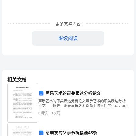
研
究
背
更多完整内容
景
继续阅读
及
意
义
和实用化的室内空间设计。
室
五、研究进度安排
相关文档
内
声乐艺术的审美表达分析论文
空
声乐艺术的审美表达分析论文声乐艺术的审美表达分析
间
论文 ［摘要］随着声乐艺术渐渐走进人们的生活，声
乐艺术越来越被重视。声乐艺术不只是声乐作品，它还
实验；
0
阅读
0
收藏
包括声乐教学、声乐表演和声乐点评等。声乐艺术比我
形
们
态
给朋友的父亲节祝福语48条