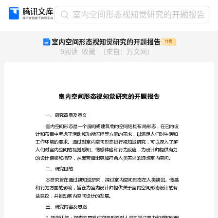
室
室内空间形态视知觉研究的开题报告
内
室内空间形态视知觉研究的开题报告
付费
空
9
阅读
收藏
（
来自
：
万文网
）
间
形
态
视
知
觉
研
一、研究背景及意义