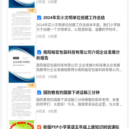
2
阅读
0
收藏
构
创新、企业风险、企业活力四个维度对企业发展情况进
行评
付费
布
2024年实小文明单位创建工作总结
局
2024年实小文明单位创建工作总结本年度，我们小学致
力于创建一个文明单位，以营造和谐、温馨的学校环
形
境。通过全体师生的共同努力，我们取得了一定的成绩
3
阅读
0
收藏
和效果。首先，我们在教学楼和学生宿舍楼分别设立了
文明倡
态，
南阳裕宏包装科技有限公司介绍企业发展分
在
析报告
它
南阳裕宏包装科技有限公司 企业发展分析结果企业发展
指数得分企业发展指数得分南阳裕宏包装科技有限公司
的
综合得分说明：企业发展指数根据企业规模、企业创
0
阅读
0
收藏
新、企业风险、企业活力四个维度对企业发展情况进行
评价。
设
付费
国防教育的国旗下讲话稿三分钟
计
国防教育的国旗下讲话稿三分钟尊敬的指导老师、亲爱
和
的同学们：大家好！今天，我很荣幸站在这里，与大家
一起探讨国防教育的重要性。作为当代青年，国防教育
4
阅读
0
收藏
是我们不可忽视的一门必修课。在这美丽的国旗下，让
布
我们一同
置
新版PEP小学英语五年级上册知识树说课标