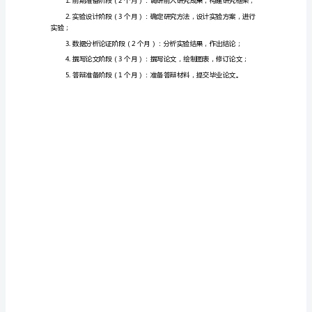
响；
态
视
影响。
知
觉
研
究
成果的可信度。
的
四、研究预期成果
开
题
报
告
一、