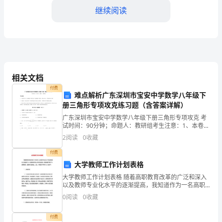
局
继续阅读
面
——
**
村
相关文档
付费
团
难点解析广东深圳市宝安中学数学八年级下
习雷锋活动的主要形式
册三角形专项攻克练习题（含答案详解）
支
广东深圳市宝安中学数学八年级下册三角形专项攻克 考
试时间：90分钟；命题人：教研组考生注意：1、本卷分
部
第I卷（选择题）和第Ⅱ卷（非选择题）两部分，满分100
2
阅读
0
收藏
分，考试时间90分钟2、答卷前，考生务必用0
工
付费
作
大学教师工作计划表格
大学教师工作计划表格 随着高职教育改革的广泛和深入
报
以及教师专业化水平的逐渐提高，我知道作为一名高职
教师身上所肩负的使命，那就是要不断学习、提高素
告
0
阅读
0
收藏
质，迎接时代的挑战。为此，特制定本学期个人计划如
（20**
付费