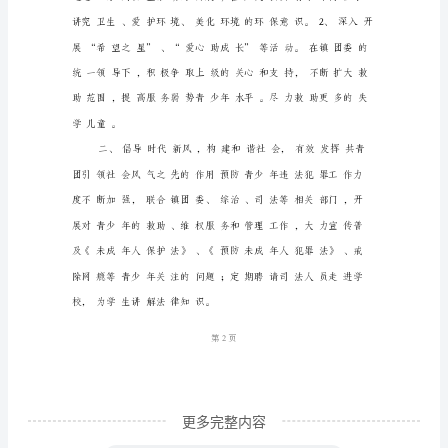
力
努
力
开
创
***
镇
共
青
团
1
第页
工
作
更多完整内容
新