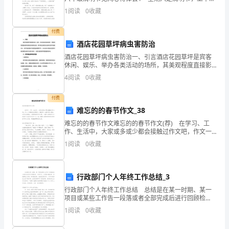
我和妈妈跟随着爸爸到华江虎口岭踏。 到了虎口岭，
校，为学生讲解法律知识。
1
阅读
0
收藏
我们把车停在公路边，越过钢丝栏杆之后，来到
村
付费
团
酒店花园草坪病虫害防治
支
2
第页
酒店花园草坪病虫害防治一、引言酒店花园草坪是宾客
部
休闲、娱乐、举办各类活动的场所，其美观程度直接影
工
响酒店的形象和品质。草坪病虫害的防治是保证草坪健
4
阅读
0
收藏
康生长、提升酒店整体环境质量的重要环节。本文将针
作
对酒店花
汇
付费
报
难忘的的春节作文_38
难忘的的春节作文难忘的的春节作文(荐) 在学习、工
团
作、生活中，大家或多或少都会接触过作文吧，作文一
定要做到主题集中，围绕同一主题作深入阐述，切忌东
结
1
阅读
0
收藏
拉西扯，主题涣散甚至无主题。一篇什么样的作文才能
一
致
行政部门个人年终工作总结_3
凝
行政部门个人年终工作总结 总结是在某一时期、某一
心
项目或某些工作告一段落或者全部完成后进行回顾检
聚
查、分析评价，从而得出教训和一些规律性认识的一种
1
阅读
0
收藏
书面材料，它在我们的学习、工作中起到呈上启下的作
力
用，让我