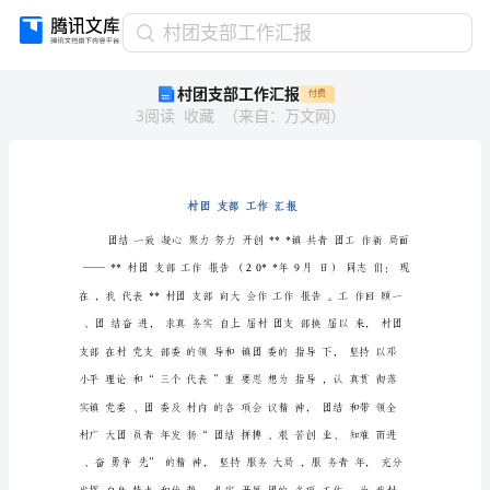
村
村团支部工作汇报
团
村团支部工作汇报
付费
支
3
阅读
收藏
（
来自
：
万文网
）
部
工
作
汇
报
村
团