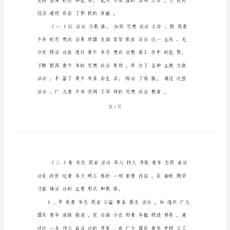
支
部
工
作
汇
报
团
结
一
致
凝
心
聚
经济建设作出了积极的贡献。