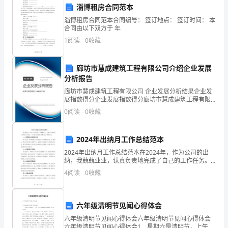
淄博租房合同范本
年
淄博租房合同范本合同编号： 签订地点： 签订时间： 本
9
合同由以下双方于 年
1
阅读
0
收藏
月
日）
学儿童。
廊坊市慧成建筑工程有限公司介绍企业发展
分析报告
同
廊坊市慧成建筑工程有限公司 企业发展分析结果企业发
志
展指数得分企业发展指数得分廊坊市慧成建筑工程有限
公司综合得分说明：企业发展指数根据企业规模、企业
0
阅读
0
收藏
们：
创新、企业风险、企业活力四个维度对企业发展情况进
行评
现
2024年出纳月工作总结范本
在，
2024年出纳月工作总结范本在2024年，作为公司的出
纳，我兢兢业业，认真负责地完成了自己的工作任务。
我
以下是我对2024年度出纳工作的总结：一、核算财务信
4
阅读
0
收藏
息准确无误作为出纳，准确核算公司的财务信息是非
代
表
六年级清明节见闻心得体会
六年级清明节见闻心得体会六年级清明节见闻心得体会
**
六年级清明节见闻心得体会1 星期六是清明节，上午，