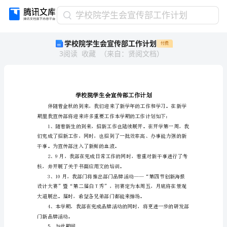
学
学校院学生会宣传部工作计划
校
学校院学生会宣传部工作计划
付费
院
3
阅读
收藏
（
来自
：
贤阅文档
）
学
生
会
宣
传
部
工