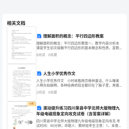
部
工
作
相关文档
计
理解面积的概念：平行四边形教案
划
理解面积的概念：平行四边形教案一、教学内容分析本
课是学生初次接触平行四边形的基本概念和性质，是数
学的基础课程，也是中学数学教育的重要一环。教学建
8
阅读
0
收藏
议：1、通过讲解展示平行四边形的基本概念，如相邻、
伴
模板,内容仅供参考
对顶角
随
人生小学优秀作文
着
人生小学优秀作文 小时候看两页格林童话，什么睡美
人啊灰姑娘啊，各种经典桥段全都印在了脑子里，再看
金
着书上的公主插图，还真以为自己是公主，装模作样地
2
阅读
0
收藏
把床上妈妈刚叠好的被子一围，假装是漂亮的舞裙，手
秋
舞足蹈
付费
滚动提升练习四川荣县中学北师大版物理九
的
年级电磁现象定向攻克试卷（含答案详解）
到
四川荣县中学北师大版物理九年级电磁现象定向攻克 考
试时间：90分钟；命题人：教研组考生注意：1、本卷分