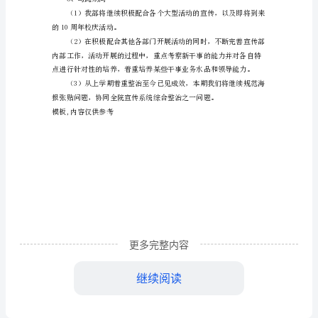
作
计
干事。为宣传部注入了新鲜的血液。
划
核，并开展了关于书面应用文
学
校
院
学
生
门新品牌活动。
会
更多完整内容
宣
5、与此期间
继续阅读
传
的10周年校庆活动。