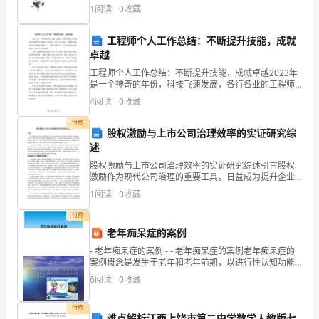
来，
第I卷（选择题）和第Ⅱ卷（非选择题）两部分，满分100
1
阅读
0
收藏
分，考试时间90分钟2、答卷前，考生务必用0
我
工程师个人工作总结：不断提升技能，成就
们
卓越
迎
工程师个人工作总结：不断提升技能，成就卓越2023年
是一个神奇的年份，科技飞速发展，各行各业的工程师
们也在不断的学习和提升自己的技能。作为一名工程
来
4
阅读
0
收藏
师，不断提升技能是成为卓越的重要条件之一。这篇文
章将从
了
付费
股权激励与上市公司治理效率的实证研究综
述
新
股权激励与上市公司治理效率的实证研究综述引言股权
学
激励作为现代公司治理的重要工具，日益成为提升企业
绩效与治理效率的关键机制。在资本市场日益成熟与激
1
阅读
0
收藏
年
励机制不断演进的背景下，其对治理结构的影响机制与
实际效果
付费
的
老年痴呆症的案例
工
- 老年痴呆症的案例 - - 老年痴呆症的案例老年痴呆症的
案例概念是发生于老年和老年前期，以进行性认知功能
作
障碍和行为损害为特征的中枢神经系统退行性病变。
6
阅读
0
收藏
和
付费
难点解析江西上饶市第二中学数学人教版七