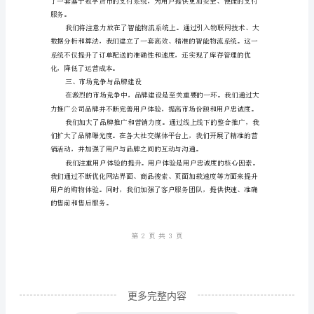
场
竞
争
电
二、探索创新模式
子
商
应市场竞争的变化。
务
年
终
工
作
总
更多完整内容