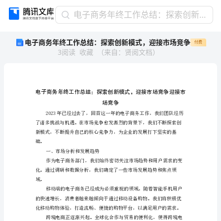
电
电子商务年终工作总结：探索创新模式，迎接市场竞争
子
电子商务年终工作总结：探索创新模式，迎接市场竞争
付费
商
3
阅读
收藏
（
来自
：
贤阅文档
）
务
年
终
工
作
总
场竞
结：