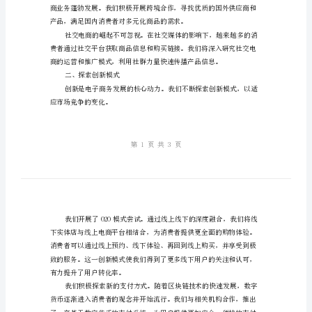
探
索
础。
创
一、市场分析和发展趋势
新
模
域。
式，
迎
接
市