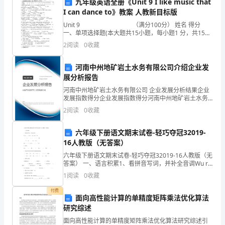
迎
九年级英语全册《Unit 9 I like music that
I can dance to》教案 人教新目标版
接
Unit 9 （满分100分） 姓名 得分
一、单项选择题(本大题共15小题，每小题1 分，共15分)
市
题 号 1 2
化，降低了运营成本。
2
阅读
0
收藏
场
三、市场竞争与品牌建设
河南中州地矿岩土水务有限公司介绍企业发
竞
展分析报告
争
河南中州地矿岩土水务有限公司 企业发展分析结果企业
发展指数得分企业发展指数得分河南中州地矿岩土水务
2023
有限公司综合得分说明：企业发展指数根据企业规模、
2
阅读
0
收藏
企业创新、企业风险、企业活力四个维度对企业发展情
况进
年
六年级下册语文期末试卷-轻巧夺冠32019-
已
16人教版（无答案）
六年级下册语文期末试卷-轻巧夺冠32019-16人教版（无
经
答案） 一、语言积累1、看拼音写词，并补全音调Wu ru
zi xun pai huai kui（ ）（ ）（
过
1
阅读
0
收藏
付费
去
面向高性能计算的单精度矩阵乘法优化算法
研究综述
了，
面向高性能计算的单精度矩阵乘法优化算法研究综述引
的售前和售后服务。