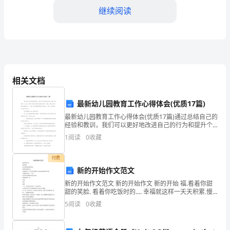
结：
继续阅读
探
索
创
新
相关文档
模
最新幼儿园教育工作心得体会(优质17篇)
式，
最新幼儿园教育工作心得体会(优质17篇)通过总结自己的
迎
有力提升了用户转化率。
经验和教训，我们可以更好地改进自己的行为和提升个
人能力。撰写心得体会时要注意语言简练、准确，避免
1
阅读
0
收藏
接
冗长赘述和词藻浮华。以下是一些写得特别好的心得体
会
市
付费
新的开始作文范文
场
新的开始作文范文 新的开始作文 新的开始 福.看着你甜
甜的笑脸. 看着你吃饭时的.... 幸福就这样一天天积累.慢
竞
服务。
慢扩大直到充满我的整个身体 当我的世界多了一个你 每
5
阅读
0
收藏
天的生活都变的充满了惊喜 你带给我
争