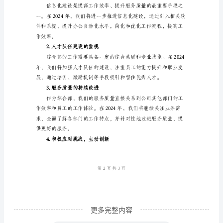
综
提高。
合
3.办公环境的改善
部
年
终
员工的工作体验和工作满意度。
总
4.综合服务的提升
结
一、
回
顾
2024
年
综
更多完整内容