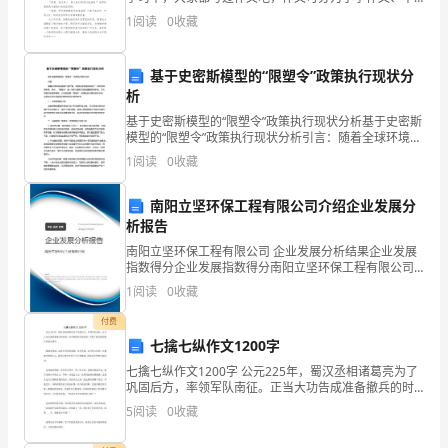
学作文、大学作文（论文）。你所见过的作文是什么样
的
1
阅读
0
收藏
的呢？下面是小编收集整理的奶奶作文4篇，供大家参
挑
基于史密斯模型的“限塑令”政策执行现状分
战
析
之
基于史密斯模型的“限塑令”政策执行现状分析基于史密斯
模型的“限塑令”政策执行现状分析引言：随着全球环境问
题的日益严峻，各国纷纷制定并实施了一系列的环保政
年。
1
阅读
0
收藏
策。其中，“限塑令”是一项针对塑料污染的重要政策
在
南阳立坚环保工程有限公司介绍企业发展分
析报告
全
南阳立坚环保工程有限公司 企业发展分析结果企业发展
体
指数得分企业发展指数得分南阳立坚环保工程有限公司
综合得分说明：企业发展指数根据企业规模、企业创
1
阅读
0
收藏
员
新、企业风险、企业活力四个维度对企业发展情况进行
评价。
付费
工
七擒七纵作文1200字
的
七擒七纵作文1200字 公元225年，蜀汉丞相诸葛亮为了
巩固后方，率领军队南征。正当大功告成准备撤兵的时
共
候，南方彝族的首领孟获，纠集了被打败的散兵来袭击
5
阅读
0
收藏
蜀军。 诸葛亮得知，孟获不但作战勇敢，意
同