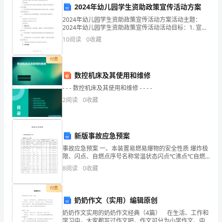
中
2024年幼儿园学生资助政策宣传活动方案
作效率。
2024年幼儿园学生资助政策宣传活动方案活动主题：
的
2024年幼儿园学生资助政策宣传活动活动目标：1. 宣传
2024年幼儿园学生资助政策，提高社会对该政策的认知
2.人才队伍建设的重视
重
10
阅读
0
收藏
和理解。2. 吸引更多符合条件的家庭申请幼
要
付费
一
数控机床及其使用和维修
- - - 数控机床及其使用和维修 - - - -
年，
2
阅读
0
收藏
也
3.服务质量的持续改进
是
新版事故应急预案
综
事故应急预案 一、本装置易燃易爆物的安全性质 爆炸极
限、闪点、自燃点序号名称常温状态闪点℃沸点℃自燃
合
点℃爆炸极限%（体积比）火灾危险类别灭火剂种类1原
8
阅读
0
收藏
油液态-20～100380～5301.1～8.
部
付费
供更好的服务。
工
奶奶作文（实用）编辑原创
4.积极应对挑战，主动创新
作
奶奶作文实用的奶奶作文经典（4篇） 在生活、工作和
学习中，大家都写过作文吧，作文可分为小学作文、中