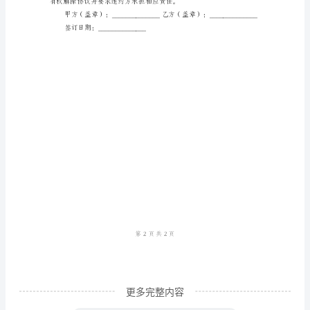
范
有权合法归属于乙方，以便
本
四、保证与承诺
快
递
式的纠纷或抵押情况。
网
点
相应的赔偿责任。
转
让
担因经营不善导致的责任。
协
议
书
甲
更多完整内容
方