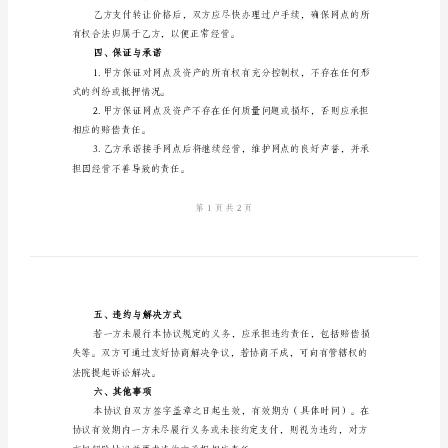
范
本
协议：
2024
一、标的转让
年
快
递
按照约定支付转让价格。
网
二、转让价格
点
转
内一次性支付给甲方。
让
三、过户手续
协
议