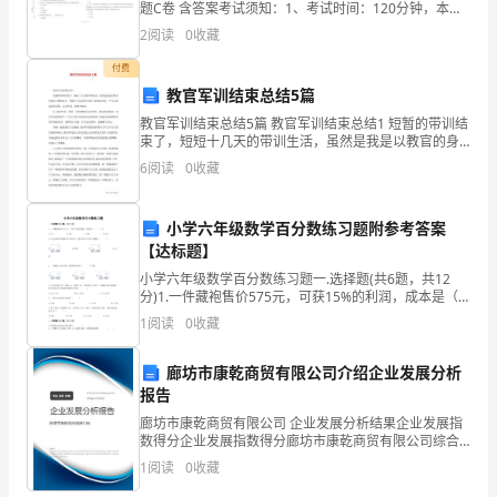
方
题C卷 含答案考试须知：1、考试时间：120分钟，本卷
满分为100分。 2、请首先按要求在试卷的指定位置填写
2
阅读
0
收藏
就
您的姓名、准考证号等信息。 3、请仔细阅
付费
甲
教官军训结束总结5篇
方
教官军训结束总结5篇 教官军训结束总结1 短暂的带训结
束了，短短十几天的带训生活，虽然是我是以教官的身
拟
份去教和训大一的新生，但这次带训对于我来说也是一
6
阅读
0
收藏
个学习和成长的过程，这次带训，我体会
将
小学六年级数学百分数练习题附参考答案
其
【达标题】
名
小学六年级数学百分数练习题一.选择题(共6题，共12
分)1.一件藏袍售价575元，可获15%的利润，成本是（
下
）元。A.310 B.400 C.488
1
阅读
0
收藏
快
廊坊市康乾商贸有限公司介绍企业发展分析
递
报告
廊坊市康乾商贸有限公司 企业发展分析结果企业发展指
网
数得分企业发展指数得分廊坊市康乾商贸有限公司综合
得分说明：企业发展指数根据企业规模、企业创新、企
点
1
阅读
0
收藏
业风险、企业活力四个维度对企业发展情况进行评价。
该企