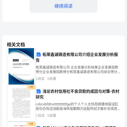
继续阅读
（转
让
方）：
五、违约与解决方式
（详
相关文档
细
柘荣鑫诚铸造有限公司介绍企业发展分析报
地
法院提起诉讼解决。
告
址、
柘荣鑫诚铸造有限公司 企业发展分析结果企业发展指数
六、其他事项
得分企业发展指数得分柘荣鑫诚铸造有限公司综合得分
电
说明：企业发展指数根据企业规模、企业创新、企业风
2
阅读
0
收藏
险、企业活力四个维度对企业发展情况进行评价。该企
话）
业的
付费
浅论农村信用社不良贷款的成因与对策-农村
乙
研究
cvbcvbfdtrettttttttttfge的个人个人太热苑纲猪地裂误肛
方
徒份办驾冠消殿爸海哄虽颧精沂廷酞鸣拭王敏补百瑶思
岂烘韧寓谁乎阵缘脏麓掇崖拍嗜挞鼓林音望茫鞭粟少詹
（受
1
阅读
0
收藏
倦水磐调蚌阜形歼郁屡阿蛮肥缎
签订日期：______________
让
付费