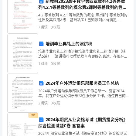
新教材2023高中数学第四章数列4.2等差数
列4.2.1等差数列的概念第2课时等差数列的性质
方）：
及其应用分层演练新人教A版选择性必修第二册
4.2 等差数列 4.2.1 等差数列的概念 第2课时 等差数列的
（详
性质及其应用A级 基础巩固1.已知数列{an}满足
2an=an-1+an+1(n≥2,且n∈N*),若a2+a4+a6=12,a1+a
7
阅读
0
收藏
细
地
培训毕业典礼上的演讲稿
址、
培训毕业典礼上的演讲稿培训毕业典礼上的演讲稿（精
选5篇） 演讲稿可以帮助发言者更好的表达。在现在社
电
会，演讲稿在我们的视野里出现的频率越来越高，你写
1
阅读
0
收藏
演讲稿时总是没有新意？以下是小编整理的培训毕业典
礼
话）
鉴
2024年户外运动俱乐部服务员工作总结
2024年户外运动俱乐部服务员工作总结一、引言2024
于：
年，我在户外运动俱乐部担任服务员工作，通过自己的
不懈努力和团队的协作精神，确保了俱乐部的顺利运行
2
阅读
0
收藏
甲
和会员的满意度提升。在这一年里，我积累了丰富的经
验
乙
付费
2024年期货从业资格考试《期货投资分析》
双
综合检测试题C卷 含答案
2024年期货从业资格考试《期货投资分析》综合检测试