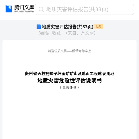
地
地质灾害评估报告(共33页)
质
地质灾害评估报告(共33页)
付费
灾
3
阅读
收藏
（
来自
：
万文网
）
害
评
估
报
告
(共
33