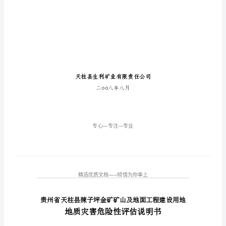
页)
贵
州
省
天
柱
县
辣
子
坪
金
矿