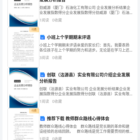
估）
劲威源（厦门）石油化工有限公司 企业发展分析结果企
业发展指数得分企业发展指数得分劲威源（厦门）石油
天
化工有限公司综合得分说明：企业发展指数根据企业规
1
阅读
0
收藏
模、企业创新、企业风险、企业活力四个维度对企业发
柱
展情
付费
小班上个学期期末评语
县
小班上个学期期末评语亲爱的家长们：首先，我要表扬
报告编写：
生
各位孩子在上个学期的努力和进步。无论是在学习上还
是在品德修养上，他们都取得了显著的成绩。在这____字
3
阅读
0
收藏
报告审核：
利
的期末评语中，我将总结一下每个孩子的表现，并希望
能
矿
总工程师：杨宗文
创联（沽源县）实业有限公司介绍企业发展
分析报告
业
队长：杨安祥
创联（沽源县）实业有限公司 企业发展分析结果企业发
有
展指数得分企业发展指数得分创联（沽源县）实业有限
公司综合得分说明：企业发展指数根据企业规模、企业
1
阅读
0
收藏
限
创新、企业风险、企业活力四个维度对企业发展情况进
行评
付费
责
推荐下载 教师群众路线心得体会
任
教师群众路线心得体会 群众路线是党长期的革命和建
设经验的总结回顾。 群众路线是党工作需要贯彻的根
公
本路线，因为执政党的宗旨是全心全意为人民服务。
1
阅读
0
收藏