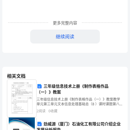
灾
害
更多完整内容
危
险
继续阅读
性
评
估
说
相关文档
明
三年级信息技术上册《制作表格作品
（一）》教案
书
三年级信息技术上册《制作表格作品（一）》教案教学
单元第三单元文本信息处理基础总（8 ）课时课题第八课
（三
制作表格作品（一）第（3 ）课时教学内容插入表格、绘
2
阅读
0
收藏
制表格教学目标知识与技能：.学会制作表格方法：插
级
劲威源（厦门）石油化工有限公司介绍企业
发证机关
评
发展分析报告