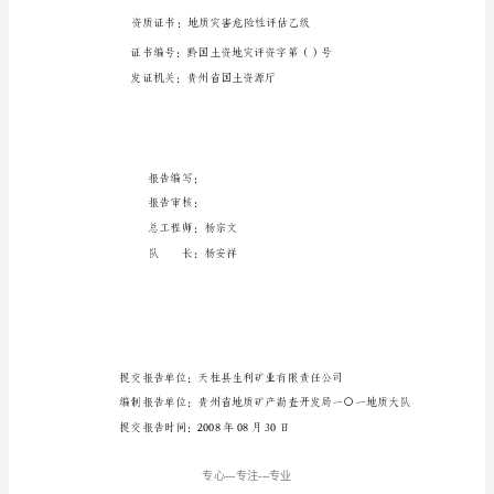
矿
山
及
地
面
工
程
○○
建
设
用
地
地
质