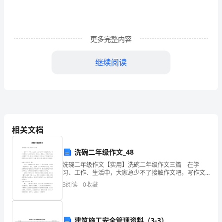
强
我
更多完整内容
项
目
继续阅读
部
安
全
管
相关文档
理，
洗碗二年级作文_48
确
洗碗二年级作文【实用】洗碗二年级作文三篇 在学
习、工作、生活中，大家总少不了接触作文吧，写作文
保
是培养人们的观察力、联想力、想象力、思考力和记忆
3
阅读
0
收藏
力的重要手段。那么你有了解过作文吗？以下是小编帮
我
大家
项
建筑施工安全管理资料（3-3）