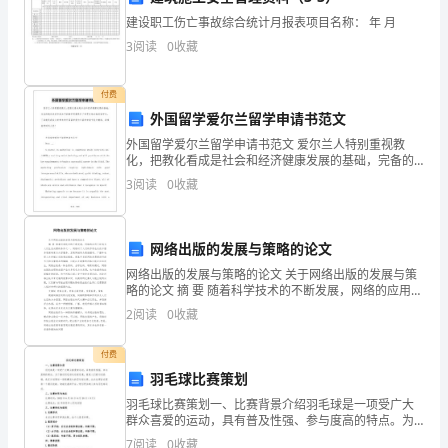
目
建设职工伤亡事故综合统计月报表项目名称： 年 月
3
阅读
0
收藏
部
对
付费
外国留学爱尔兰留学申请书范文
安
外国留学爱尔兰留学申请书范文 爱尔兰人特别重视教
全
化，把教化看成是社会和经济健康发展的基础，完备的
教化体系和高水平的教学质量吸引了世界各地大批的留
3
阅读
0
收藏
技
学生。下面就是我给大家带来的外国留学爱尔兰留学申
请书范
术
__
网络出版的发展与策略的论文
措
网络出版的发展与策略的论文 关于网络出版的发展与策
略的论文 摘 要 随着科学技术的不断发展，网络的应用已
施
经成为人们生活必需的条件之一。网络对于人们的作用
2
阅读
0
收藏
也从技术服务逐渐转变为内容服务。互
经
付费
费
羽毛球比赛策划
使
羽毛球比赛策划一、比赛背景介绍羽毛球是一项受广大
群众喜爱的运动，具有普及性强、参与度高的特点。为
了推动羽毛球运动的发展，激发人们的运动热情，我们
用
7
阅读
0
收藏