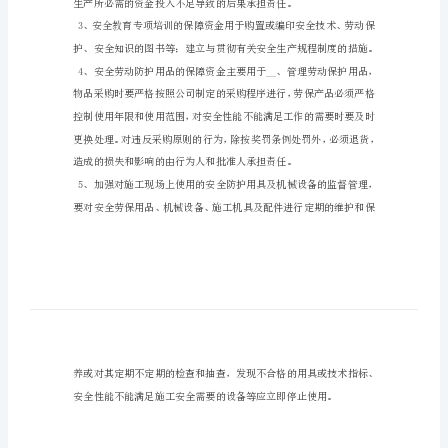
保
障
措
施
安
安全劳动
全
安全生产
教
育
培
训
计