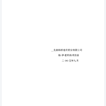
划
资
金
保
障
措
施
为
进
一
步
积
加