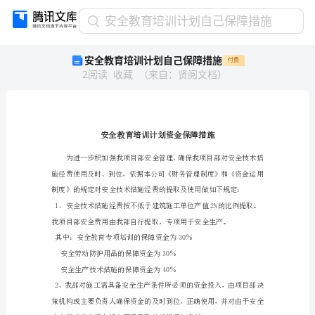
安
安全教育培训计划自己保障措施
全
安全教育培训计划自己保障措施
付费
教
2
阅读
收藏
（
来自
：
贤阅文档
）
育
培
训
计
划
自
己