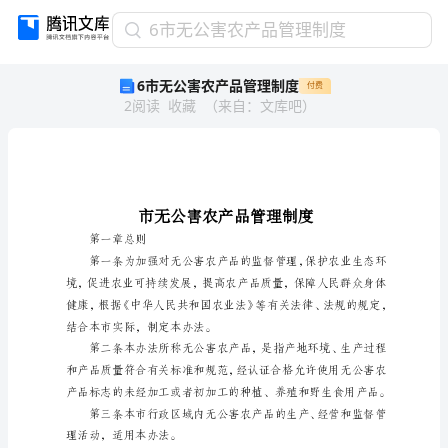
6
6市无公害农产品管理制度
市
6市无公害农产品管理制度
付费
无
2
阅读
收藏
（
来自
：
文库吧
）
公
害
农
产
品
管
理
第一章总则