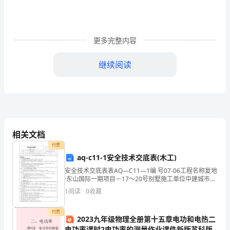
无
公
更多完整内容
害
继续阅读
农
产
品
的
相关文档
监
付费
督
aq-c11-1安全技术交底表(木工)
创名牌无公害农产品。
安全技术交底表表AQ—C11—1编 号07-06工程名称复地
管
·东山国际一期项目－17～20号别墅施工单位中建城市建
设发展有限公司作业单位湖北瑞丰建筑劳务有限公司交
理，
1
阅读
0
收藏
底部位17-19号楼工种木工安 全 技
保
付费
2023九年级物理全册第十五章电功和电热二
电功率课时2电功率的测量作业课件新版苏科版