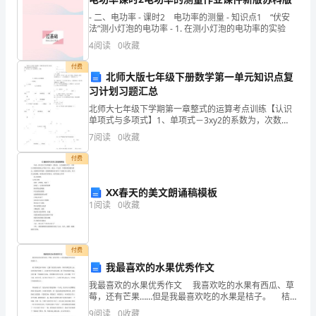
护
管部门给予表彰和奖励。
- 二、电功率 - 课时2 电功率的测量 - 知识点1 “伏安
农
法”测小灯泡的电功率 - 1. 在测小灯泡的电功率的实验
第二章生产基地管理
业
4
阅读
0
收藏
生
付费
北师大版七年级下册数学第一单元知识点复
习计划习题汇总
态
北师大七年级下学期第一章整式的运算考点训练【认识
划，经市人
环
单项式与多项式】1、单项式－3xy2的系数为，次数
为;nm=_________。17、x2ya1与3xb1y3的和仍是一个单
7
阅读
0
收藏
境，
项式,a=.b=
付费
促
XX春天的美文朗诵稿模板
进
（二）基地范围明确；
1
阅读
0
收藏
农
业
付费
可
我最喜欢的水果优秀作文
我最喜欢的水果优秀作文 我喜欢吃的水果有西瓜、草
持
莓，还有芒果……但是我最喜欢吃的水果是桔子。 桔子
的颜色各不相同。它像个爱美的小姑娘。有时穿黄色的
（六）有
9
阅读
0
收藏