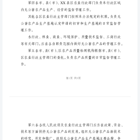
制
度
市
无
结合本市实际，制定本办法。
公
害
农
产
品
理活动，适用本办法。
管
理
制