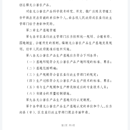
度
第
一
理工作。
章
总
则
第
一
条
作。
为
加
强
对