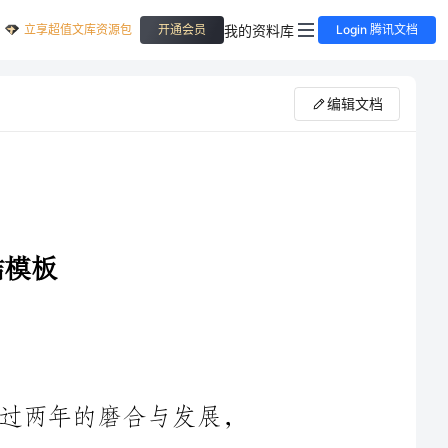
立享超值文库资源包
我的资料库
开通会员
Login 腾讯文档
编辑文档
____年是我们小组成立的第三年，经过两年的磨合与发展，
我们小组在工作中逐渐形成了一定的规范和特色。在____年，我
们小组坚持以团队为核心，以项目为驱动，以提高工作效率为目