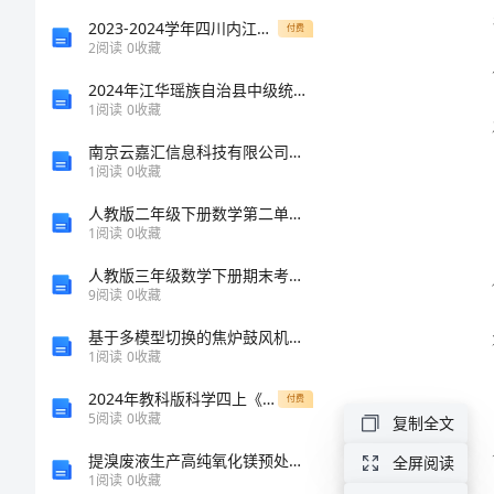
2024
2023-2024学年四川内江市第六中学物理八年级下册物质的物理属性专题训练试卷（详解版）
付费
2
阅读
0
收藏
年
2024年江华瑶族自治县中级统计师《统计工作实务》考前冲刺试卷及答案
小
1
阅读
0
收藏
组
南京云嘉汇信息科技有限公司介绍企业发展分析报告
1
阅读
0
收藏
工
作
人教版二年级下册数学第二单元-表内除法(一)-测试卷(黄金题型)
1
阅读
0
收藏
总
人教版三年级数学下册期末考试卷及答案【推荐】
结
9
阅读
0
收藏
模
基于多模型切换的焦炉鼓风机调速系统智能控制策略研究及应用
1
阅读
0
收藏
板
2024年教科版科学四上《声音的变化》教案设计
付费
____
5
阅读
0
收藏
复制全文
势。
年
提溴废液生产高纯氧化镁预处理工艺研究中期报告
全屏阅读
小
1
阅读
0
收藏