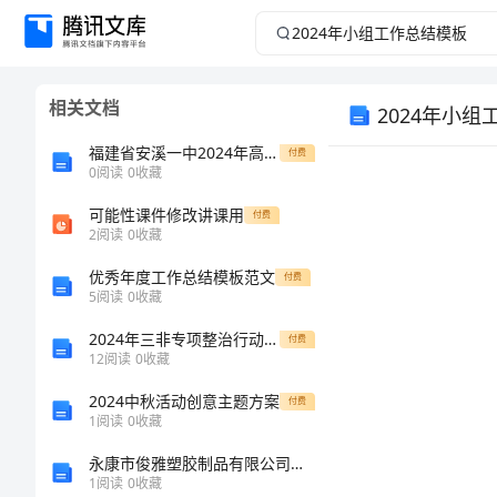
2024
年
相关文档
2024年小
小
福建省安溪一中2024年高一上学期第一次诊断性考试生物全真模拟试卷解析版
付费
组
0
阅读
0
收藏
工
可能性课件修改讲课用
付费
2
阅读
0
收藏
作
优秀年度工作总结模板范文
付费
5
阅读
0
收藏
总
2024年三非专项整治行动实施方案范本
付费
12
阅读
0
收藏
结
2024中秋活动创意主题方案
付费
模
1
阅读
0
收藏
永康市俊雅塑胶制品有限公司介绍企业发展分析报告
板
1
阅读
0
收藏