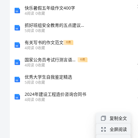
总
快乐暑假五年级作文400字
4
阅读
0
收藏
结
抓好班组安全教育的五点建议范文
5
阅读
0
收藏
2024
有关写书的作文范文
付费
年
4
阅读
0
收藏
最
国家公务员考试行测言语理解与表达部分真题必考题
付费
4
阅读
0
收藏
新
优秀大学生自我鉴定精选
食
5
阅读
0
收藏
品
2024年建设工程造价咨询合同书
安
4
阅读
0
收藏
全
复制全文
工
全屏阅读
作