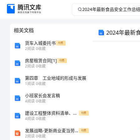
2024
年
相关文档
2024年最
最
货车入城委托书
付费
新
2
阅读
0
收藏
食
房屋租赁合同[1]
付费
2
阅读
0
收藏
品
第四章 工业地域的形成与发展
1
阅读
0
收藏
安
小班家长会发言稿
4
阅读
0
收藏
全
建设工程整体资料清单、目录(全)
付费
工
4
阅读
0
收藏
发展战略-更新商业麦当劳的发展战略34页 精品
付费
作
2
阅读
0
收藏