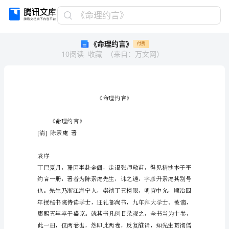
《命
《命理约言》
理
《命理约言》
付费
约
10
阅读
收藏
（
来自
：
万文网
）
言》
《命
理
约
言》
《命
理
约
《命理约言》
言》