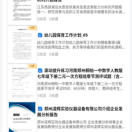
素
江苏西部湖泊水质现状差异及氮还原能力分析的开题报
告一、研究背景与目的江苏省西部是中国著名的淡水湖
庵
泊区，也是与苏南平原形成鲜明对比的地区。但与此同
3
阅读
0
收藏
时，随着城市化和工业化的快速发展，西部湖泊水质受
先
到了严重
付费
生，
幼儿园保育工作计划_65
幼儿园保育工作计划幼儿园保育工作计划模板集锦3篇
讳
时间流逝得如此之快，前方等待着我们的是新的机遇和
挑战，是时候开始制定计划了。相信许多人会觉得计划
2
阅读
0
收藏
之
很难写？下面是小编精心整理的幼儿园保育工作计划7篇
遴，
付费
滚动提升练习河南郑州桐柏一中数学人教版
字
七年级下册二元一次方程组章节测评试题（含答
案及解析）
河南郑州桐柏一中数学人教版七年级下册二元一次方程
彦
我否？忌午
组章节测评 考试时间：90分钟；命题人：教研组考生注
意：1、本卷分第I卷（选择题）和第Ⅱ卷（非选择题）两
1
阅读
0
收藏
升
部分，满分100分，考试时间90分钟2、答卷前，
命理约言原书十卷凡例午水
素
郑州凌辉实验仪器设备有限公司介绍企业发
展分析报告
庵
郑州凌辉实验仪器设备有限公司 企业发展分析结果企业
卷之一上字忌数
发展指数得分企业发展指数得分郑州凌辉实验仪器设备
其
有限公司综合得分说明：企业发展指数根据企业规模、