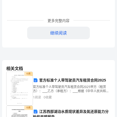
精
抄
本
更多完整内容
子
继续阅读
平
约
言
一
相关文档
册，
付费
官方标准个人带驾驶员汽车租赁合同2025
著
官方标准个人带驾驶员汽车租赁合同2025甲方（租赁
方）：____乙方（承租方）：____根据《中华人民共和国
者
合同法》及相关法律法规的规定，甲乙双方在平等、自
1
阅读
0
收藏
愿、公平、诚信的原则基础上，就甲方将汽车租赁
为
付费
陈
江苏西部湖泊水质现状差异及氮还原能力分
析的开题报告