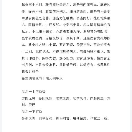
因
事
赴
金
阊，
走
谒
张
师
敬
甫，
得
见