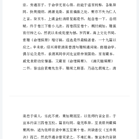
[]
清陈素庵著
[清]
陈
素
袁序
庵
著
袁
序
丁
巳
夏
月，
珊