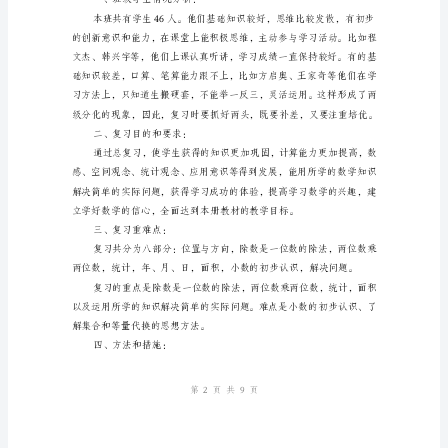
学
教
学
复
习
工
作
计
划
小
学
第页共页
19
三
年