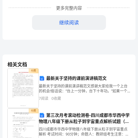
级
更多完整内容
数
继续阅读
学
教
学
复
相关文档
习
付费
最新关于坚持的课前演讲稿范文
工
最新关于坚持的课前演讲稿范文感谢大家给我一个上台
的机会!俗话说：“台上一分钟，台下十年功。”如果一个
作
内容，特制定本复习计划如下：
人很有成就，不是别人给予的，更不是从天上掉下来
7
阅读
0
收藏
的。是靠自己的努力、勤奋争取的。才能主要来自勤奋
计
学习是
一、班级学生情况分析：
付费
划
第三次月考滚动检测卷-四川成都市华西中学
物理八年级下册从粒子到宇宙重点解析试题（详
(1)
解版）
四川成都市华西中学物理八年级下册从粒子到宇宙重点
解析 考试时间：90分钟；命题人：教研组考生注意：
为