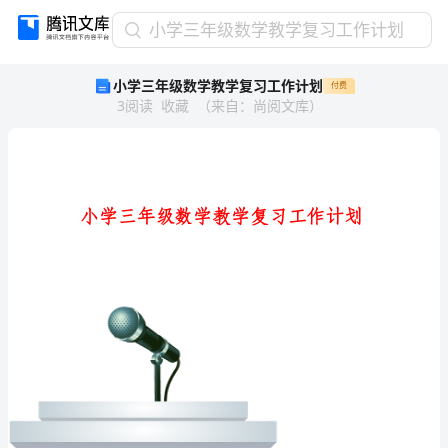
小
小学三年级数学教学复习工作计划
学
小学三年级数学教学复习工作计划
付费
三
3
阅读
收藏
（
来自
：
尚阅文库
）
年
级
数
学
教
学
复