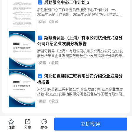
学
后勤服务中心工作计划_3
生
后勤服务中心工作计划后勤服务中心工作计划 一、
20xx年后勤工作思路 20xx年后勤服务中心工作要点紧
紧围绕学校工作总体思想和发展要求，不断深化,继续发
解集合和等量代换的思想方法。
更
1
阅读
0
收藏
扬敢于挑战、勇于创新工作精神，关注工作
四、方法和措施：
系
斯凯奇贸易（上海）有限公司杭州景兴路分
统
公司介绍企业发展分析报告
的
斯凯奇贸易（上海）有限公司杭州景兴路分公司 企业发
展分析结果企业发展指数得分企业发展指数得分斯凯奇
贸易（上海）有限公司杭州景兴路分公司综合得分说
掌
1
阅读
0
收藏
明：企业发展指数根据企业规模、企业创新、企业风
险、企业
握
河北幻色装饰工程有限公司介绍企业发展分
析报告
本
河北幻色装饰工程有限公司 企业发展分析结果企业发展
学
指数得分企业发展指数得分河北幻色装饰工程有限公司
综合得分说明：企业发展指数根据企业规模、企业创
1
阅读
0
收藏
期
新、企业风险、企业活力四个维度对企业发展情况进行
评价。
的
立即使用
学
收藏
分享
更多