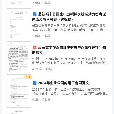
1、本卷分第I卷（选择题）和第Ⅱ卷（非选择题）两部
2
阅读
0
收藏
分，满分100分，考试时间90分钟2、答卷前，考生务
了
最新禄丰县国家电网招聘之机械动力类考试
更
题库及参考答案（达标题）
好、
最新禄丰县国家电网招聘之机械动力类考试题库及参考
答案（达标题） 第一部分 单选题(50题) 1、有一直齿园
更
柱齿轮，m＝4，Z＝36，它的齿高为(
1
阅读
0
收藏
)A.4B.9C.5D.10【答案】：B2、
二、复习目的和要求：
有
高三数学在双曲线中有关中点弦存在性问题
效
的探索
划 剥 - 一 引o0∞年 0刈 月 上●， 半 月在双曲线中有关
地
中点弦存在性问题的探索( 浙江省宁波市鄞州中学数 学组
直线和圆锥曲线 的位置关 系， 是解析几何 中≠31 5 1 0
组
48
阅读
2
收藏
1) 黄富眷。
付费
织
2024年企业公司的用工合同范文
三、复习重难点：
复
2024年企业公司的用工合同范文用工合同范文甲方：
（公司名称）乙方：（员工姓名）一、工作内容及职责1.
习，
甲方聘用乙方为（职位名称），乙方应按照甲方的统一
4
阅读
0
收藏
安排，认真履行相应的工作职责。2. 乙方应遵守公
让