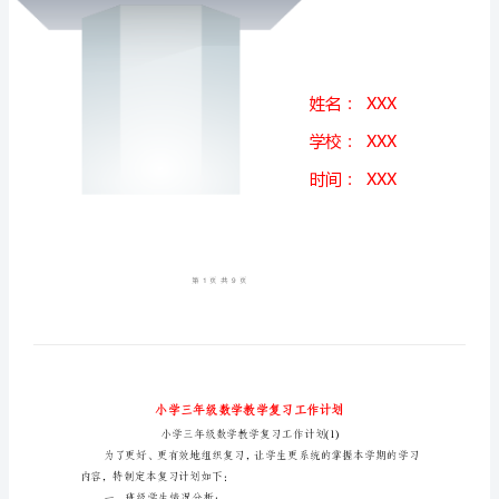
习
工
作
计
划
小
学
三
年
级
数