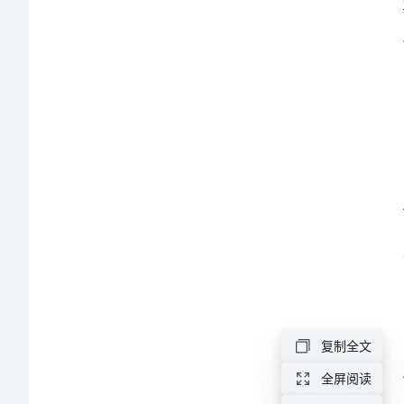
文
综
合
教
研
组
工
作
计
划
复制全文
范
文
全屏阅读