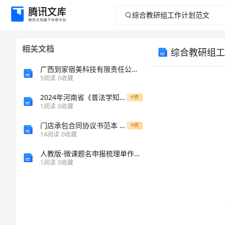
综
合
相关文档
综合教研组工
教
广西到家宿美科技有限责任公司介绍企业发展分析报告
研
5
阅读
0
收藏
2024年河南省《普法学知识竞赛》必刷100题附答案
组
付费
1
阅读
0
收藏
工
门店承包合同协议书范本 模板
付费
14
阅读
0
收藏
作
人教版-微课题名申报梳理单作业一
1
阅读
0
收藏
计
划
范