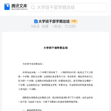
大
大学班干部学期总结
学
大学班干部学期总结
付费
班
3
阅读
收藏
（
来自
：
万文网
）
干
部
学
期
总
结
大