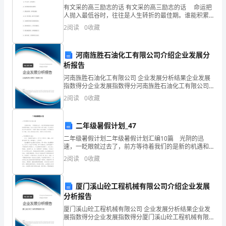
们
有文采的高三励志的话 有文采的高三励志的话 命运把
在
人抛入最低谷时，往往是人生转折的最佳期。谁能积累
能量，谁就能获得回报;谁若自怨自艾，必会坐失良机!一
2
阅读
0
收藏
起来看看有文采的高三励志的话，欢迎读者参考！
一
起
河南旌胜石油化工有限公司介绍企业发展分
析报告
走
物急需，同学们有需要都可使用。
河南旌胜石油化工有限公司 企业发展分析结果企业发展
过
指数得分企业发展指数得分河南旌胜石油化工有限公司
综合得分说明：企业发展指数根据企业规模、企业创
2
阅读
0
收藏
新、企业风险、企业活力四个维度对企业发展情况进行
了
评价。
大
二年级暑假计划_47
三
二年级暑假计划二年级暑假计划汇编10篇 光阴的迅
速，一眨眼就过去了，前方等待着我们的是新的机遇和
挑战，来为以后的工作做一份计划吧。什么样的计划才
的
2
阅读
0
收藏
是有效的呢？下面是小编为大家收集的二年级暑假计划1
第
厦门溪山砼工程机械有限公司介绍企业发展
一
分析报告
在班内形成了很好的良性竞争氛围。
个
厦门溪山砼工程机械有限公司 企业发展分析结果企业发
展指数得分企业发展指数得分厦门溪山砼工程机械有限
公司综合得分说明：企业发展指数根据企业规模、企业