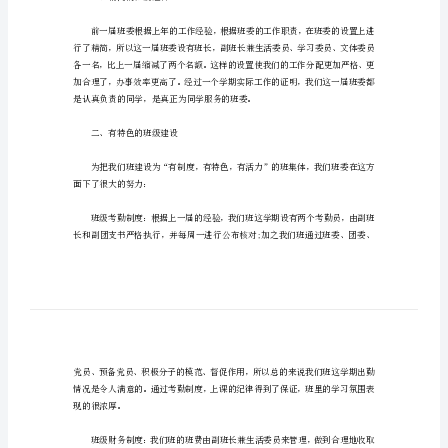
学
大学班干部学期总结1
班
干
部
学
期
义非凡的一个学期。
总
结
大
学
班
一、精简的班委组合
干
部