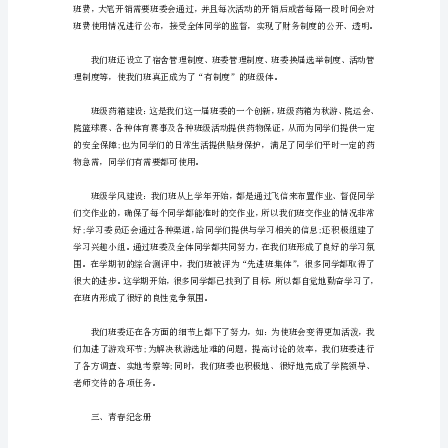
学
期
总
结
1
二、有特色的班级建设
时
间
如
面下了很大的努力：
光
如
电，
一
个