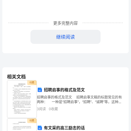
学
期
更多完整内容
又
继续阅读
快
结
束
现的很浓厚。
了，
相关文档
_2
付费
班
招聘启事的格式及范文
招聘启事的格式及范文 招聘启事文稿的标题常见的有
的
两种： 一种是“招聘启事”，“招聘”、“诚聘”等，这种标
题简洁明了。 另一种是标语、口号式的，这种标题的
同
3
阅读
0
收藏
特点是活泼、能吸引人的注意，带有一定
学
付费
有文采的高三励志的话