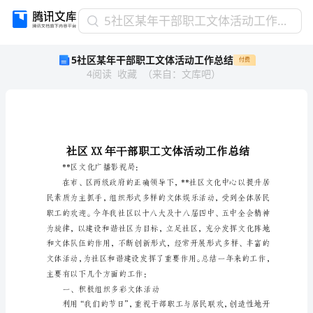
5
5社区某年干部职工文体活动工作总结
社
5社区某年干部职工文体活动工作总结
付费
区
4
阅读
收藏
（
来自
：
文库吧
）
某
年
干
部
职
工
文
**区文化广播影视局：