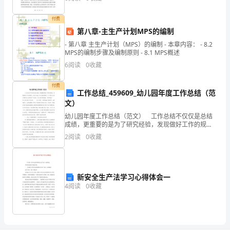
培训，我对幼儿教育有了更深刻的认识，并获得了许多
化
有益的经
付费
中
第八章-主生产计划MPS的编制
心
- 第八章 主生产计划（MPS）的编制 - 本章内容： - 8.2
MPS的编制步骤及编制原则 - 8.1 MPS概述
以
6
阅读
0
收藏
提
付费
工作总结_459609_幼儿园年度工作总结（范
升
文）
居
幼儿园年度工作总结（范文） 工作总结不仅仅是总结
成绩，更重要的是为了研究经验，发现做好工作的规
民
律，也可以找出工作失误的教训。以下是为大家分享的
2
阅读
0
收藏
幼儿园年度工作总结，供大家参考借鉴，欢迎浏览!幼儿
园年
素
质
新安全生产法学习心得体会一
4
阅读
0
收藏
为
主
抓