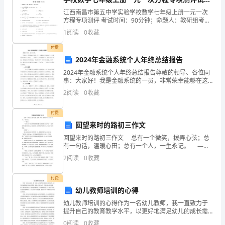
级
（解析版）
江西南昌市第五中学实验学校数学七年级上册一元一次
方程专项测评 考试时间：90分钟；命题人：教研组考生
政
注意：1、本卷分第I卷（选择题）和第Ⅱ卷（非选择题）
1
阅读
0
收藏
两部分，满分100分，考试时间90分钟2、答卷前
府
付费
的
2024年金融系统个人年终总结报告
2024年金融系统个人年终总结报告尊敬的领导、各位同
正
事：大家好！我是金融系统的一员，非常荣幸能够在这
个令人振奋的时刻为大家呈上____年的个人年终总结报
确
2
阅读
0
收藏
告。在过去的一年里，我们面临了许多挑战，但也取得
领
付费
回望来时的路初三作文
导
回望来时的路初三作文 总有一个微笑，拨弄心弦；总
下，
有一句话，温暖心田；总有一个人，一生永记。 ——
题记 “为什么所有的老师都看重分数？它真的那么重要
2
阅读
0
收藏
**
吗？”我单独坐在教室的角落，暗暗想到。阳光
社
付费
幼儿教师培训的心得
区
大限度的满
幼儿教师培训的心得作为一名幼儿教师，我一直致力于
提升自己的教育教学水平，以更好地满足幼儿的成长需
文
求。因此，我参加了一次幼儿教师培训课程，通过这次
0
阅读
0
收藏