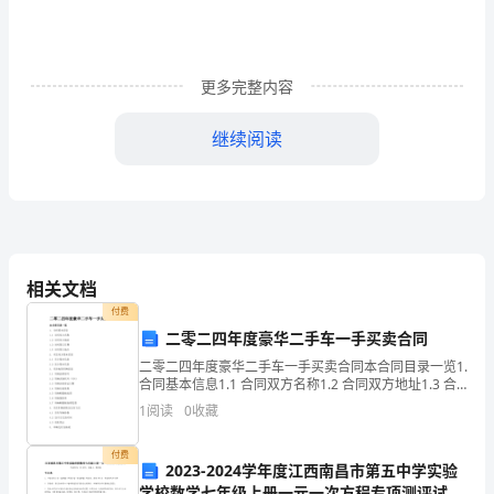
**
区
文
更多完整内容
化
继续阅读
广
播
影
视
相关文档
局：
付费
二零二四年度豪华二手车一手买卖合同
在
二零二四年度豪华二手车一手买卖合同本合同目录一览1.
合同基本信息1.1 合同双方名称1.2 合同双方地址1.3 合
市、
同签订日期1.4 合同签订地点2. 买卖双方基本信息2.1 买
1
阅读
0
收藏
方基本信息2.2 卖方
区
开拓创新的精神面貌。
付费
两
2023-2024学年度江西南昌市第五中学实验
学校数学七年级上册一元一次方程专项测评试卷