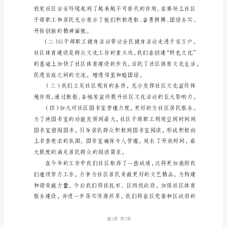
年
干
部
职
工
文
体
感情。
活
二、活动达到的效果
动
工
作
总
结