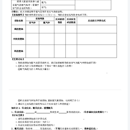
目
【课前预习】
标：
1.
情境导入
【】
了
二、自主探究
：
解
1
知识点：氧气的性质
氧
1、氧气的物理性质：
(出示一瓶氧气。)
【讨论交流】
气
的
【归纳填空】
氧气的物理性质
颜色
气味
状态
密度
溶解性
主
要
2、氧气的化学性质：
【实验探究】
物
实验步骤
实验现象
理
把带火星的木条伸入盛
氧气：
有氧气的集气瓶中（若置于
性
空气：
空气中会有何现象）
小贴士：
此方法通常用于氧气区别于其它气体的鉴别。