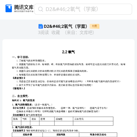
D2&#46;2
D2&#46;2氧气（学案）
氧
D2&#46;2氧气（学案）
付费
气
3
阅读
收藏
（
来自
：
文库吧
）
（学
案）
2.2
氧
气
2.2氧
一、
一、学习目标：
1.了解氧气的主要物理性质。
学
氧气具有氧化性。
习