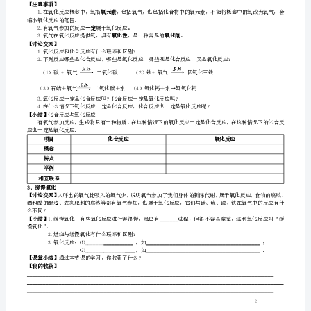
质。
【实验探究】
2.
实验现象
反应前的
实验名称
物质
掌
空气中
氧气中
握
硫的燃烧
氧
木炭的燃烧
气
的
检
铁的燃烧
验
【交流讨论】
方
法，
②集气瓶底为什么要先放少量水？
知
道