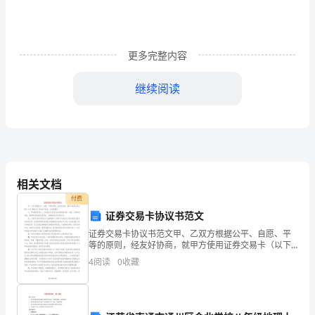
碳、
硫、
铁
更多完整内容
在
继续阅读
3.通过以上实验我们能发现这三个反应有什么共
氧
知识点：化合反应、氧化反应、缓慢氧化
2
气
【讨论交流】
中
2.此反应是否为化合反应？为什么？
燃
相关文档
3.化合反应的反应物必须是两种物质吗？
付费
烧
证券交易卡协议书范文
【注意事项】
的
证券交易卡协议书范文甲、乙双方根据公平、自愿、平
氧元素
等的原则，经友好协商，就甲方使用证券交易卡（以下
缩小氧化反应的范围。
实
简称卡）签订如下协议，以共同遵守：一、甲方需是自
4
阅读
0
收藏
一定
2.有氧气参加的反应属于氧化反应。
然人，并承诺对与本协议有关的国家法律、法规、交易
验
所的通告
【讨论交流】
现
1.氧化反应和化合反应有什么联系和区别？