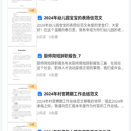
我能够有机会倾听几位教授、名师、骨干教师现场的经
慢氧化”。
达
2.燃烧与缓慢氧化有什么联系和区别？
付费
式；
2024年幼儿园宝宝的表扬信范文
2024年幼儿园宝宝的表扬信范文亲爱的宝宝们：大家
【课堂小结】
通过本节课的学习，你收获了什么？
知
好！在这个温暖的春日里，我有幸成为你们幼儿园的老
【我的收获】
师，与你们一起度过了快乐的时光。回首2024年的点
道
6
阅读
0
收藏
滴，我感到无比骄傲和欣慰，因为我们每一位宝宝都取
得了
氧
厨师简短辞职报告_7
气
厨师简短辞职报告有关厨师简短辞职报告三篇 在现在
具
这个社会，职场人才流动是很正常的事情，我们或许会
因为这样或那样的原因而选择离职，这个时候就要用到
0
阅读
0
收藏
辞职报告了。你知道写辞职报告需要注意哪些问题吗？
有
下
付费
氧
2024年村官聘期工作总结范文
化
2024年村官聘期工作总结范文尊敬的领导：值此2024年
来临之际，我谨向您汇报本年度作为村官的工作总结。
性。
在过去的一年里，我牢记职责使命，努力工作，取得了
2
阅读
0
收藏
一些成绩，也存在一些不足之处，现将具体情况总结如
3.
付费
掌