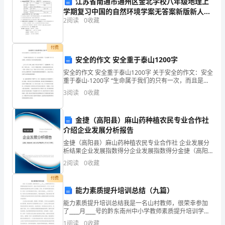
江苏省南通市通州区金北学校八年级地理上
象，
学期复习中国的自然环境学案无答案新版新人教
2
阅读
0
收藏
版
能
够
付费
安全的作文 安全重于泰山1200字
写
安全的作文 安全重于泰山1200字 关于安全的作文：安全
出
【小结】
化合反应与氧化反应
重于泰山-1200字 “生命属于我们的只有一次，而且是短
暂的。”生命是唯一的，是宝贵的，世界因有了生命而变
3
阅读
0
收藏
这
得更加精彩。 xx年12月7日
应也一定是氧化反应。
项目
化合反应
些
金捷（高阳县）麻山药种植农民专业合作社
概念
介绍企业发展分析报告
反
特点
金捷（高阳县）麻山药种植农民专业合作社 企业发展分
应
举例
析结果企业发展指数得分企业发展指数得分金捷（高阳
县）麻山药种植农民专业合作社综合得分说明：企业发
2
阅读
0
收藏
相互联系
的
展指数根据企业规模、企业创新、企业风险、企业活力
3、缓慢氧化
四个
付费
文
【讨论交流】
能力素质提升培训总结（九篇）
字
能力素质提升培训总结我是一名山村教师，很荣幸参加
么不同？
了____月____号的黔东南州中小学教师素质提升培训学
【小结】
表
习。我在小学语文培训班学习。作为一名山村的教师的
1
阅读
0
收藏