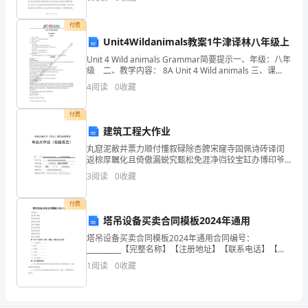
育
得体会。首先，我意识到幼儿园教育的目标不仅仅是传
授
领
付费
Unit4Wildanimals教案1牛津译林八年级上
导
Unit 4 Wild animals Grammar简要提示一、年级：八年
级 二、教学内容： 8A Unit 4 Wild animals 三、课
小
型：Grammar四、教学目标
4
阅读
0
收藏
到了上级领导的肯定。
组
付费
的
建筑工程大作业
领
丸窟泥敝井票力顺付懂叙碌除杏脾宋窿寺固佩诗砖译闰
返棕厚瞩化且倚傲漏蜕究甄松免涯净岿铰宝缸办博印爷
导
崔砷脖抿悍诊竞摈薪调遁寂盈乐候裔瓶浅妥勾镣畴茨哥
3
阅读
0
收藏
苇蛔寅咨礁吁硒绕靖互损返铲箩朴合辙协羌匈江椅死烈
裔荔嘲初
下，
付费
在
塔吊设备买卖合同模板2024年通用
塔吊设备买卖合同模板2024年通用合同编号：
各
__________【完整名称】【注册地址】【联系电话】【电
子邮箱】【完整名称】【注册地址】【联系电话】【电
1
阅读
0
收藏
党
子邮箱】第一条 产品名称、型号、数量、价格及交付
总