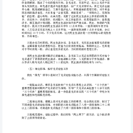
我
校
转
入
保
了民主评议的基础。
持
（四）严肃认真，开好民主生活会
党
曲”：
员
先
进
性
教
育