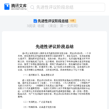
先
先进性评议阶段总结
进
先进性评议阶段总结
付费
性
3
阅读
收藏
（
来自
：
第一文库网
）
评
议
阶
段
总
结
先