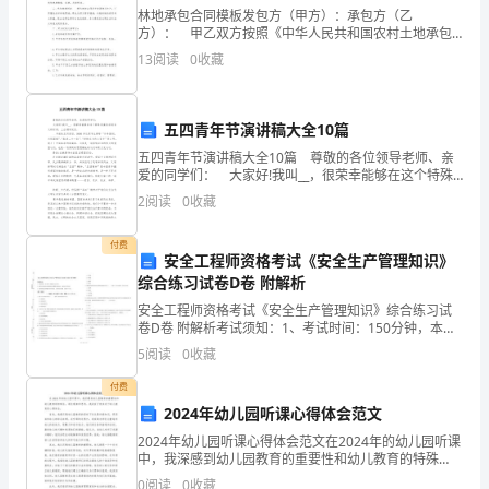
多
林地承包合同模板发包方（甲方）：承包方（乙
月
方）： 甲乙双方按照《中华人民共和国农村土地承包
法》及有关法律法规和国家集体商品林林权制度改革的
13
阅读
0
收藏
政策规定，通过（招标□、拍卖□、公开协商□、其他
来，
□）方式，经
育，终身难忘。
在
五四青年节演讲稿大全10篇
校
五四青年节演讲稿大全10篇 尊敬的各位领导老师、亲
爱的同学们： 大家好!我叫__，很荣幸能够在这个特殊
保
而富有深刻含义的时刻，上台演讲发言。 __年前的五月
2
阅读
0
收藏
四日，3000多北京学生高呼“外争国
持
付费
安全工程师资格考试《安全生产管理知识》
党
综合练习试卷D卷 附解析
员
（五）细化标准，搞好党员定格工作
安全工程师资格考试《安全生产管理知识》综合练习试
卷D卷 附解析考试须知：1、考试时间：150分钟，本卷
先
满分为100分。 2、请首先按要求在试卷的指定位置填写
5
阅读
0
收藏
您的姓名、准考证号等信息。 3、请仔细阅读各
作。
进
付费
2024年幼儿园听课心得体会范文
性
2024年幼儿园听课心得体会范文在2024年的幼儿园听课
教
中，我深感到幼儿园教育的重要性和幼儿教育的特殊
性。通过观察和思考，我收获了很多关于幼儿教育的心
挥先进性和先锋模范作用。
0
阅读
0
收藏