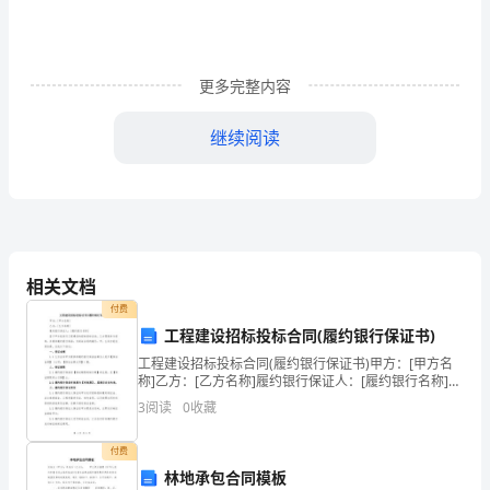
党
性
更多完整内容
分
继续阅读
析、
民
主
评
相关文档
议
付费
阶
工程建设招标投标合同(履约银行保证书)
工程建设招标投标合同(履约银行保证书)甲方：[甲方名
段。
称]乙方：[乙方名称]履约银行保证人：[履约银行名称]鉴
于甲方拟进行工程建设的招标投标活动，乙方愿意参与
3
阅读
0
收藏
一
投标，并提供履约银行保函，为保证合同的履行，
个
付费
林地承包合同模板