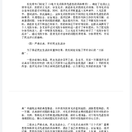
进
性
评
议
（一）组织再学习，提高思想认识
阶
段
总
结
基础。
自
（二）发扬民主，广泛征求意见
*
月
（三）明确标准，认真进行党性分析
上
旬