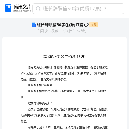
班
班长辞职信50字(优质17篇)_2
长
班长辞职信50字(优质17篇)_2
付费
辞
1
阅读
收藏
（
来自
：
豆柴
）
职
信
50
字
(优
质
17