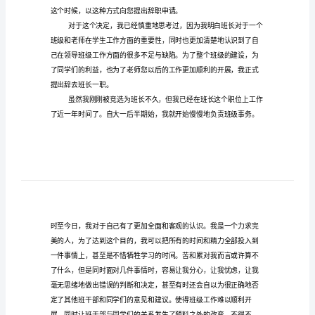
篇)_2
班
总结，这里有一些范文可以
长
50
班长辞职信字篇一
辞
?
职
信
!
信
敬爱的辅导员老师：
50
字
(优
质
帮助。
17
篇)