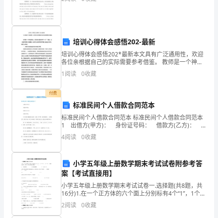
性
进
培训心得体会感悟202-最新
行
培训心得体会感悟202*最新本文具有广泛通用性，欢迎
总
各位亲根据自己的实际需要参考借鉴。 教师是一个神圣
的职业，肩负着为祖国培养下一代****重任。当一名教
1
阅读
0
收藏
结。
师容易，但是要当一名好幼儿教师却是不易
如
付费
标准民间个人借款合同范本
果
标准民间个人借款合同范本 标准民间个人借款合同范本
1 出借方(甲方)： 身份证号码： 借款方(乙方)：
你
身份证号码： 本合同双方根据有关法律、法规，在平
4
阅读
0
收藏
等、自愿的基础上，为明确责任、恪守信用
想
写
小学五年级上册数学期末考试试卷附参考答
案【考试直接用】
一
小学五年级上册数学期末考试试卷一.选择题(共8题，共
16分)1.在一个正方体的六个面上分别标有4个“1”，1个
篇
“2”，1个“3”，抛起正方体，落下后，朝上的面上的数（
2
阅读
0
收藏
）。A.一定是奇数
出