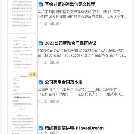
理
写给老师的道歉信范文推荐
写给老师的道歉信范文推荐尊敬的老师：您好！首先，
解
我想向您表达我最深的歉意和诚挚的道歉。我承认我在
过去的一段时间里对您的教导和关怀没有珍惜和理解，
1
阅读
0
收藏
和
给您带来了很多困扰和不快。在此，我向您真诚道歉。
回过头来
记
2023公司劳动合同保密协议
忆。
2023公司劳动合同保密协议 2023公司劳动合同保密协
了
议（精选16篇） 2023公司劳动合同保密协议 篇1 甲方
(聘用方)：________________法定地址：_______
1
阅读
0
收藏
解
付费
是感觉过意不去，暗暗自责。
受
公司聘用合同范本版
众
公司聘用合同范本版合同编号：_____聘用合同甲方：
（公司名称）地址：_____法定代表人：_____联系电话：
需
_____统一社会信用代码：_____乙方：（个人姓名）身份
2
阅读
0
收藏
证号码：_____联系电话：
求，
针
精编英语演讲稿-IHaveaDream
对
2
阅读
0
收藏