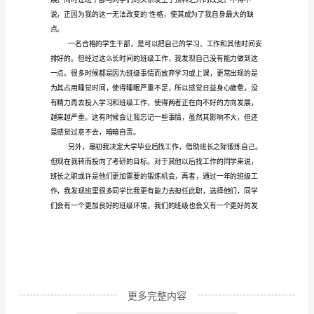
总
结
是
对
已
有
提出辞去班长一职。
知
识
和
经
验
的
有
更多完整内容