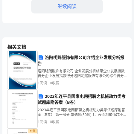
机
继续阅读
提
炼
和
整
相关文档
体
洛阳明赐服饰有限公司介绍企业发展分析报
告
把
洛阳明赐服饰有限公司 企业发展分析结果企业发展指数
握，
得分企业发展指数得分洛阳明赐服饰有限公司综合得分
说明：企业发展指数根据企业规模、企业创新、企业风
1
阅读
0
收藏
有
险、企业活力四个维度对企业发展情况进行评价。该企
业的
助
2023年连平县国家电网招聘之机械动力类考
试题库附答案（B卷）
于
2023年连平县国家电网招聘之机械动力类考试题库附答
案（B卷） 第一部分 单选题(50题) 1、表面粗糙值越小，
`
加
则零件的( )A.耐磨性好B.配合精度高C.抗疲劳强度差D.传
1
阅读
0
收藏
动灵敏可靠【答案
深
点。
付费