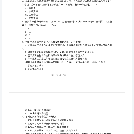
程
法
姓名:_________
规
考号:_________
及
相
关
A.建设单位
B.施工单位
知
C.监理单位
D.设计单位
识》
考
A、全部责任
前
B、次要责任