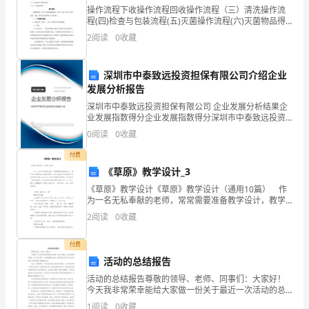
检
操作流程下收操作流程回收操作流程（三）清洗操作流
B.用益物权人可以是该物的所有权人
程(四)检查与包装流程(五)灭菌操作流程(六)灭菌物品得
卸载操作流程(七）灭菌物品存放操作流程（八）下送操
测
2
阅读
0
收藏
D.物权的变动只能基于合同关系
作流程操作流程器械得清洗、消毒、灭菌应遵循回收
D
深圳市中泰致远投资担保有限公司介绍企业
卷
B.需要编制专项施工方案，并附安全验算结果
发展分析报告
C.经专职安全管理人员签字后实施
考
深圳市中泰致远投资担保有限公司 企业发展分析结果企
D.由专职安全管理人员进行现场监督
业发展指数得分企业发展指数得分深圳市中泰致远投资
担保有限公司综合得分说明：企业发展指数根据企业规
试
0
阅读
0
收藏
模、企业创新、企业风险、企业活力四个维度对企业发
A.追索赡养费.抚养费B.追索抚恤金，医疗费
展情
须
C.追索违约金或者赔偿损失D.追索劳动报
付费
12、建筑工程一切险自()开始生效。
《草原》教学设计_3
知：
A.开工之日
《草原》教学设计《草原》教学设计（通用10篇） 作
B.卸载工程物料
为一名无私奉献的老师，常常需要准备教学设计，教学
1、
设计是教育技术的组成部分，它的功能在于运用系统方
2
阅读
0
收藏
法设计教学过程，使之成为一种具有操作性的程序。你
考
D.交清保费
13、下列财产中，不能作为抵押财产的是()
付费
试
A.正在建造的船舶
活动的总结报告
B.在建工程项目
时
活动的总结报告尊敬的领导、老师、同事们：大家好！
C.城市土地使用权
今天我非常荣幸能给大家做一份关于最近一次活动的总
间：
D.被法院扣押的车辆
结报告。本次活动是一个非常重要的活动，我们团队经
1
阅读
0
收藏