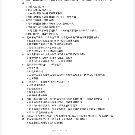
C、主要责任
检
D、同等责任
测
合同，则应当共计返还()万元。
A.50
D
B.100
C.70
D.150
卷
2024
多
年
二
级
A.举证期限届满前
建
B.首次开庭前15日
造
1
15
第页共页
师