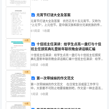
过多次讨论和准备，最终取得了圆满的成功。首先，我
120
想回顾一
分
元宵节灯谜大全及答案
元宵节灯谜大全及答案 农历正月十五元宵节，又称为
钟，
D.禁止排放含病原体的污水
“上元节”，上元佳节，是中国汉族和部分兄弟民族的传统
节日之一，下面我们来看看元宵节灯谜大全及答案，欢
满
61
阅读
1
收藏
迎阅读借鉴。 1、举重比赛（打一成语）——斤斤
A.施工企业应当对塔吊部件进行维修
分
付费
十佳班主任演讲：给学生点亮一盏灯与十佳
为
班主任颁奖典礼暨新年联欢晚会讲话稿汇编
2
15
第页共页
100
十佳班主任演讲：给学生点亮一盏灯与十佳班主任颁奖
典礼暨新年联欢晚会讲话稿汇编十佳班主任演讲：给学
生点亮一盏灯尊敬的各位__和同仁：大家好!今天，有幸
分。
0
阅读
0
收藏
和大家一起交流班主任工作的经验和总结，我非常的高
兴。
2、
付费
第一次带妹妹的作文范文
请
第一次带妹妹的作文范文 在日常生活或是工作学习
中，大家都不可防止地要接触到吧，作文是一种言语活
首
动，具有高度的综合性和创造性。作文的本卷须知有许
1
阅读
0
收藏
多，你确定会写吗？以下是为大家的第一次带妹妹的作
先
文范文
付费
按