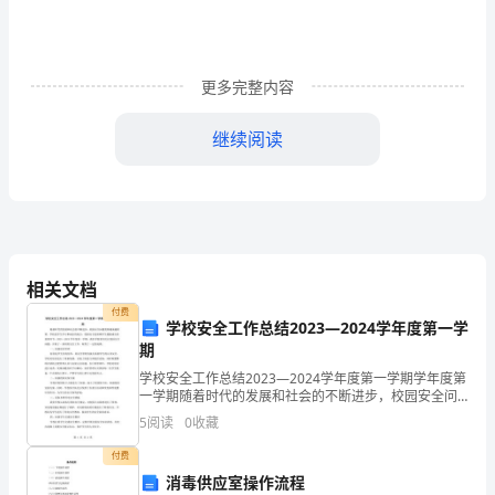
《建
设
工
更多完整内容
程
继续阅读
法
C.不迟于举证期限届满前7日
D.一审法庭辩论终结前
规
7、下列应承担侵权责任的行为是()
A.工地的塔吊倒塌造成临近的小吃部房
及
B.某建筑公司未按照合同约定的时间竣工
相
C.工地工人在施工中不慎从楼上掉下来摔伤
相关文档
付费
关
学校安全工作总结2023—2024学年度第一学
期
是()
知
A.以他人名义投标
学校安全工作总结2023—2024学年度第一学期学年度第
识》
一学期随着时代的发展和社会的不断进步，校园安全问
B.将承包的工程违法分包
题变得越来越重要。学校是学生学习和成长的地方，校
5
阅读
0
收藏
C.未在规定期限内办理资质变更手续
园安全是保障学生健康成长的重要环节。2023—2
考
付费
9、关于物权的说法，正确的是()
前
消毒供应室操作流程
A.同一物的担保物权人与所有权人应当