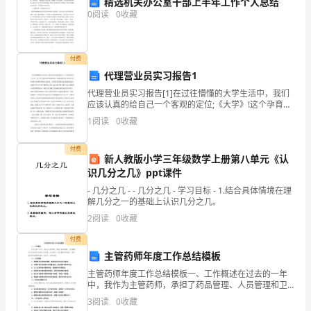
精选机关办公室干部上半年工作个人总结
金
0
阅读
0
收藏
材
良
那些优
的性能？
料
付费
代理营业员实习报告1
合
的
代理营业员实习报告[1]在过往懵懂的大学生活中，我们
重
应该认真的给自己一个客观的定位;《大学》!这个孕育希
望培养祖国栋梁之子的殿堂我想它需要更多的在实践中
1
阅读
0
收藏
合
良
合
合
金优
的性能：
金的硬度，
要
去锻炼和成长!活到老，学到老!更要用到老!像赵括
应
付费
新人教版小学三年级数学上册第八单元《认
识几分之几》ppt课件
用
- 几分之几 - - 几分之几 - 学习目标 - 1.结合具体情境在理
省
解几分之一的基础上认识几分之几。
2
阅读
0
收藏
教
付费
学
主管药师年度工作总结模板
要
主管药师年度工作总结模板一、工作概述在过去的一年
中，我作为主管药师，承担了药品管理、人员管理和卫
求：
生安全等方面的工作职责。在实践中，我注重技术的提
3
阅读
0
收藏
升、团队的协作和管理的创新，取得了一定的成绩。